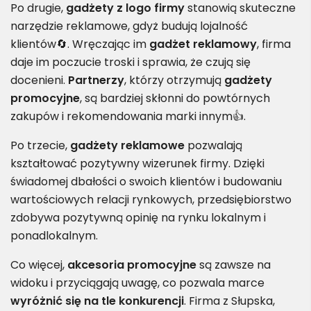
Po drugie,
gadżety z logo firmy
stanowią skuteczne
narzędzie reklamowe, gdyż budują lojalność
klientów🔄. Wręczając im
gadżet reklamowy
, firma
daje im poczucie troski i sprawia, że czują się
docenieni.
Partnerzy
, którzy otrzymują
gadżety
promocyjne
, są bardziej skłonni do powtórnych
zakupów i rekomendowania marki innym👍.
Po trzecie,
gadżety reklamowe
pozwalają
kształtować pozytywny wizerunek firmy. Dzięki
świadomej dbałości o swoich klientów i budowaniu
wartościowych relacji rynkowych, przedsiębiorstwo
zdobywa pozytywną opinię na rynku lokalnym i
ponadlokalnym.
Co więcej,
akcesoria promocyjne
są zawsze na
widoku i przyciągają uwagę, co pozwala marce
wyróżnić się na tle konkurencji
. Firma z Słupska,