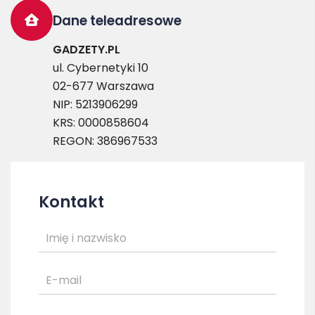
Dane teleadresowe
GADZETY.PL
ul. Cybernetyki 10
02-677 Warszawa
NIP: 5213906299
KRS: 0000858604
REGON: 386967533
Kontakt