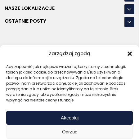
NASZE LOKALIZACJE
OSTATNIE POSTY
RODO
REGULAMIN
POLITYKA PRYWATNOŚCI
Zarządzaj zgodą
POLITYKA PLIKÓW COOKIES (EU)
Aby zapewnić jak najlepsze wrażenia, korzystamy z technologii,
takich jak pliki cookie, do przechowywania i/lub uzyskiwania
Bezpieczny sklep
Zaufany sprzedawca
dostępu do informacji o urządzeniu. Zgoda na te technologie
Certyfikat SSL
Sprawdź opinie
pozwoli nam przetwarzać dane, takie jak zachowanie podczas
przeglądania lub unikalne identyfikatory na tej stronie. Brak
Copyright © 2026 Gadzety.pl
wyrażenia zgody lub wycofanie zgody może niekorzystnie
wpłynąć na niektóre cechy i funkcje.
Akceptuj
Odrzuć