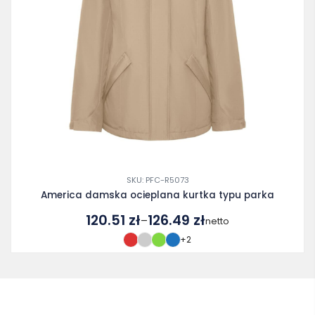
SKU: PFC-R5073
America damska ocieplana kurtka typu parka
120.51
zł
126.49
zł
–
netto
Zakres
+2
cen:
od
120.51 zł
do
126.49 zł