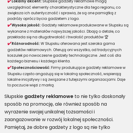
Lokalny akcent:
Słupskie gadżety reklamowe mogą
uwzględniać elementy charakterystyczne dla tego regionu, co
zwiększa ich autentyczność i sprawia, że są one pamiątką z
podróży oprócz bycia gadżetem z logo.
Wysoka jakość:
Gadżety reklamowe produkowane w Słupsku są
wykonane z materiałów najwyższej jakości. Dbają o detale, co
przekłada się na długotrwałość i trwałość produktów 🏆
Różnorodność:
W Słupsku oferowana jest szeroka gama
gadżetów reklamowych. Oferują oni wszystko, od tradycyjnych
koszulek po nowoczesne gadżety technologiczne. Jest coś dla
każdego biznesu i każdego klienta.
Społecznościowość:
Firmy produkujące gadżety reklamowe w
Słupsku często angażują się w lokalną społeczność, wspierają
lokalne inicjatywy i są związane z tutejszymi organizacjami. Daje
to poczucie więzi z marką.
Słupskie
gadżety reklamowe
to nie tylko doskonały
sposób na promocję, ale również sposób na
wyrażenie swojej unikalnej tożsamości i
zaangażowanie w rozwój lokalnej społeczności.
Pamiętaj, że dobre gadżety z logo są nie tylko