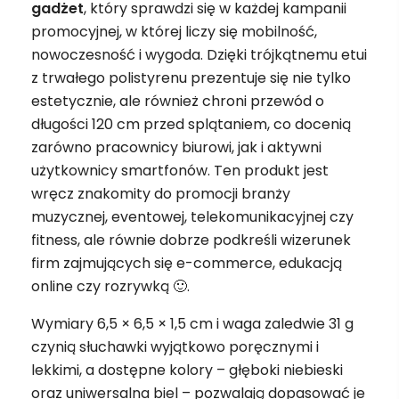
gadżet
, który sprawdzi się w każdej kampanii
promocyjnej, w której liczy się mobilność,
nowoczesność i wygoda. Dzięki trójkątnemu etui
z trwałego polistyrenu prezentuje się nie tylko
estetycznie, ale również chroni przewód o
długości 120 cm przed splątaniem, co docenią
zarówno pracownicy biurowi, jak i aktywni
użytkownicy smartfonów. Ten produkt jest
wręcz znakomity do promocji branży
muzycznej, eventowej, telekomunikacyjnej czy
fitness, ale równie dobrze podkreśli wizerunek
firm zajmujących się e-commerce, edukacją
online czy rozrywką 🙂.
Wymiary 6,5 × 6,5 × 1,5 cm i waga zaledwie 31 g
czynią słuchawki wyjątkowo poręcznymi i
lekkimi, a dostępne kolory – głęboki niebieski
oraz uniwersalna biel – pozwalają dopasować je