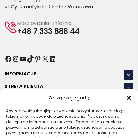
ul. Cybernetyki 10, 02-677 Warszawa
Masz pytania? Infolinia:
+48 7 333 888 44
Facebook
Instagram
YouTube
TikTok
Pinterest
X
LinkedIn
INFORMACJE
STREFA KLIENTA
Zarządzaj zgodą
NASZE LOKALIZACJE
Aby zapewnić jak najlepsze wrażenia, korzystamy z technologii,
OSTATNIE POSTY
takich jak pliki cookie, do przechowywania i/lub uzyskiwania
dostępu do informacji o urządzeniu. Zgoda na te technologie
pozwoli nam przetwarzać dane, takie jak zachowanie podczas
przeglądania lub unikalne identyfikatory na tej stronie. Brak