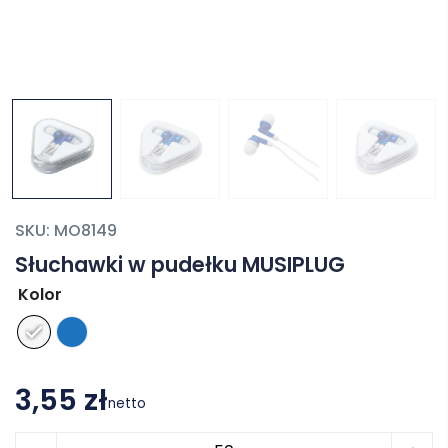
SKU:
MO8149
Słuchawki w pudełku MUSIPLUG
Kolor
3,55 zł
netto
ilość