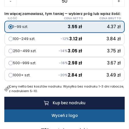
-
+
Słuchawki
w
Im więcej zamawiasz, tym taniej — wybierz próg lub wpisz ilość:
ILOŚĆ
CENA NETTO
CENA BRUTTO
pudełku
3.55
zł
4.37
zł
1–99 szt.
MUSIPLUG
3.12
zł
3.84
zł
100–249 szt.
−12%
3.05
zł
3.75
zł
250–499 szt.
−14%
2.98
zł
3.67
zł
500–999 szt.
−16%
2.84
zł
3.49
zł
1000+ szt.
−20%
Ceny netto bez kosztów nadruku. Wysyłka bez nadruku 1-3 dni robocze,
z nadrukiem 5-10.
Kup bez nadruku
Wyceń z logo