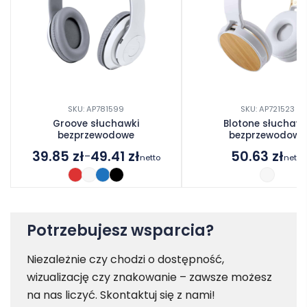
SKU: AP781599
SKU: AP721523
Groove słuchawki
Blotone słuchawk
bezprzewodowe
bezprzewodowe
39.85
zł
49.41
zł
50.63
zł
–
netto
netto
Zakres
cen:
od
39.85 zł
do
Potrzebujesz wsparcia?
49.41 zł
Niezależnie czy chodzi o dostępność,
wizualizację czy znakowanie – zawsze możesz
na nas liczyć. Skontaktuj się z nami!