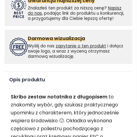
Gwarancja najniższej ceny
Znalazłeś ten produkt za niższą cenę?
Napisz
do nas
, podając link do produktu u konkurencji,
a przygotujemy dla Ciebie lepszą ofertę!
Darmowa wizualizacja
Wyślij do nas
zapytanie o ten produkt
i dołącz
swoje logo, a wraz z wyceną otrzymasz
darmową wizualizację.
Opis produktu
Skribo zestaw notatnika z długopisem
to
znakomity wybór, gdy szukasz praktycznego
upominku z charakterem, który jednocześnie
wspiera środowisko 🙂. Okładka wykonana
częściowo z poliestru pochodzącego z
recyklingu oraz kremowy papier FSC o