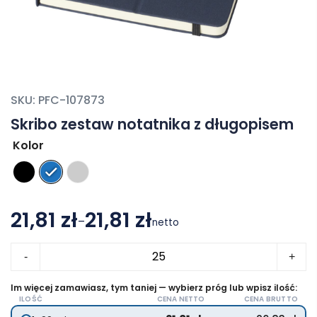
SKU:
PFC-107873
Skribo zestaw notatnika z długopisem
Kolor
21,81 zł
21,81 zł
–
netto
Zakres
ilość
cen:
-
+
Skribo
od
zestaw
Im więcej zamawiasz, tym taniej — wybierz próg lub wpisz ilość:
21.81 zł
ILOŚĆ
CENA NETTO
CENA BRUTTO
notatnika
do