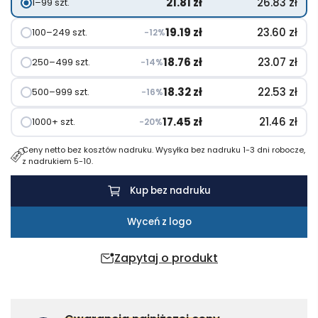
21.81
zł
26.83
zł
1–99 szt.
z
40.39 zł
długopisem
19.19
zł
23.60
zł
100–249 szt.
−12%
18.76
zł
23.07
zł
250–499 szt.
−14%
18.32
zł
22.53
zł
500–999 szt.
−16%
17.45
zł
21.46
zł
1000+ szt.
−20%
Ceny netto bez kosztów nadruku. Wysyłka bez nadruku 1-3 dni robocze,
z nadrukiem 5-10.
Kup bez nadruku
Wyceń z logo
Zapytaj o produkt