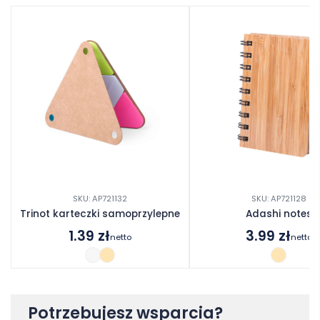
SKU: AP721132
SKU: AP721128
Trinot karteczki samoprzylepne
Adashi notes
1.39
zł
3.99
zł
netto
netto
Potrzebujesz wsparcia?