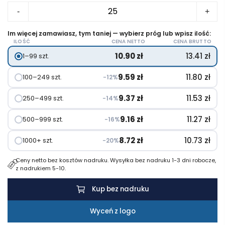
ilość
-
+
Składana
miska
Im więcej zamawiasz, tym taniej — wybierz próg lub wpisz ilość:
ILOŚĆ
CENA NETTO
CENA BRUTTO
dla
10.90
zł
13.41
zł
1–99 szt.
psa
RPET
9.59
zł
11.80
zł
100–249 szt.
−12%
9.37
zł
11.53
zł
250–499 szt.
−14%
9.16
zł
11.27
zł
500–999 szt.
−16%
8.72
zł
10.73
zł
1000+ szt.
−20%
Ceny netto bez kosztów nadruku. Wysyłka bez nadruku 1-3 dni robocze,
z nadrukiem 5-10.
Kup bez nadruku
Wyceń z logo