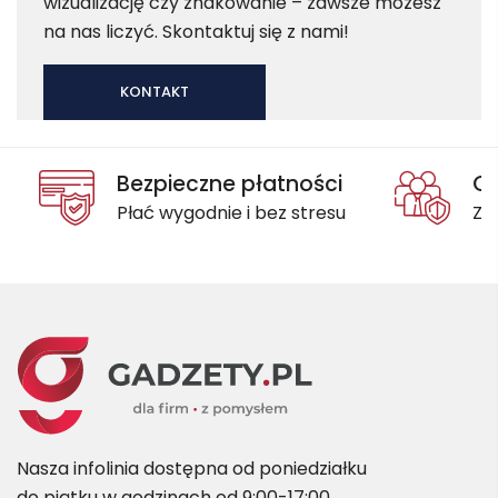
wizualizację czy znakowanie – zawsze możesz
na nas liczyć. Skontaktuj się z nami!
KONTAKT
Bezpieczne płatności
Oc
Płać wygodnie i bez stresu
Za
Nasza infolinia dostępna od poniedziałku
do piątku w godzinach od 9:00-17:00