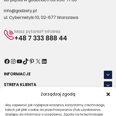
info@gadzety.pl
ul. Cybernetyki 10, 02-677 Warszawa
Masz pytania? Infolinia:
+48 7 333 888 44
Facebook
Instagram
YouTube
TikTok
Pinterest
X
LinkedIn
INFORMACJE
STREFA KLIENTA
Zarządzaj zgodą
NASZE LOKALIZACJE
Aby zapewnić jak najlepsze wrażenia, korzystamy z technologii,
OSTATNIE POSTY
takich jak pliki cookie, do przechowywania i/lub uzyskiwania
dostępu do informacji o urządzeniu. Zgoda na te technologie