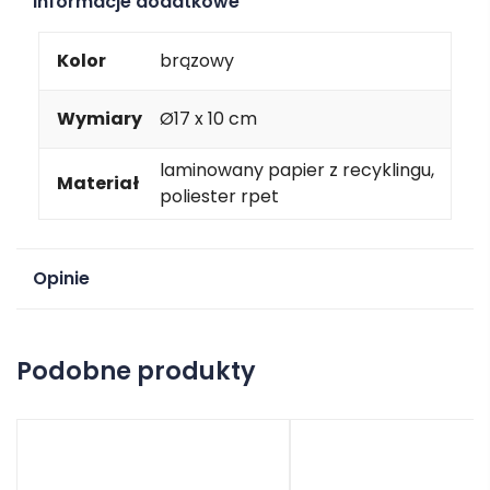
Informacje dodatkowe
Kolor
brązowy
Wymiary
Ø17 x 10 cm
laminowany papier z recyklingu,
Materiał
poliester rpet
Opinie
Na razie nie ma opinii o produkcie.
Podobne produkty
Dodaj opinię