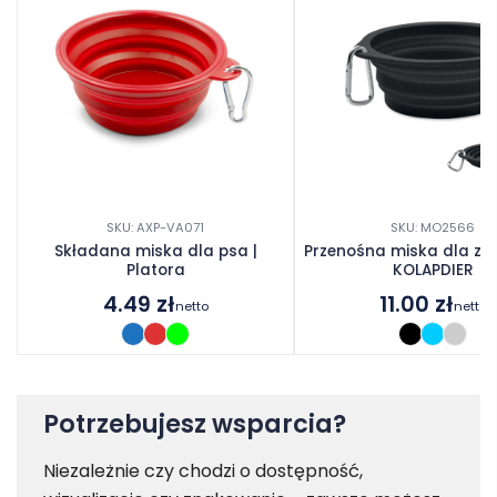
SKU: AXP-VA071
SKU: MO2566
Składana miska dla psa |
Przenośna miska dla zwi
Platora
KOLAPDIER
4.49
zł
11.00
zł
netto
netto
Potrzebujesz wsparcia?
Niezależnie czy chodzi o dostępność,