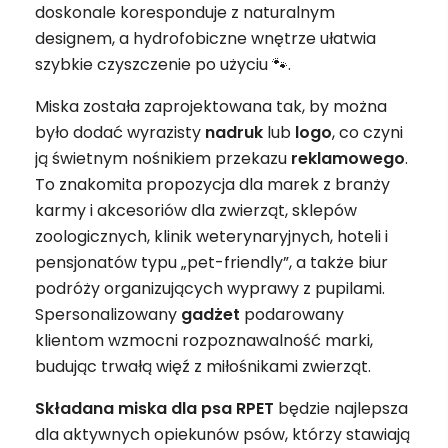
doskonale koresponduje z naturalnym
designem, a hydrofobiczne wnętrze ułatwia
szybkie czyszczenie po użyciu 🐾.
Miska została zaprojektowana tak, by można
było dodać wyrazisty
nadruk
lub
logo
, co czyni
ją świetnym nośnikiem przekazu
reklamowego
.
To znakomita propozycja dla marek z branży
karmy i akcesoriów dla zwierząt, sklepów
zoologicznych, klinik weterynaryjnych, hoteli i
pensjonatów typu „pet-friendly”, a także biur
podróży organizujących wyprawy z pupilami.
Spersonalizowany
gadżet
podarowany
klientom wzmocni rozpoznawalność marki,
budując trwałą więź z miłośnikami zwierząt.
Składana miska dla psa RPET
będzie najlepsza
dla aktywnych opiekunów psów, którzy stawiają