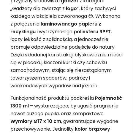
przyjazny środowisku
gadżet
z kategorii
„Gadżety dla zwierząt z
logo
”, który zachwyci
każdego właściciela czworonoga 😊. Wykonana
z połączenia
laminowanego papieru z
recyklingu
i wytrzymałego
poliesteru RPET
,
łączy lekkość z solidnością, a jednocześnie
promuje odpowiedzialne podejście do natury.
Dzięki składanej konstrukcji błyskawicznie mieści
się w plecaku, kieszeni kurtki czy schowku
samochodowym, stając się niezastąpionym
towarzyszem spacerów, podróży i
weekendowych wypadów nad jezioro.
Funkcjonalność produktu podkreśla
Pojemność
1300 ml
– wystarczająca, by ugasić pragnienie
nawet dużego pupila, oraz kompaktowe
Wymiary Ø17 x 10 cm
, gwarantujące wygodne
przechowywanie. Jednolity
kolor brązowy