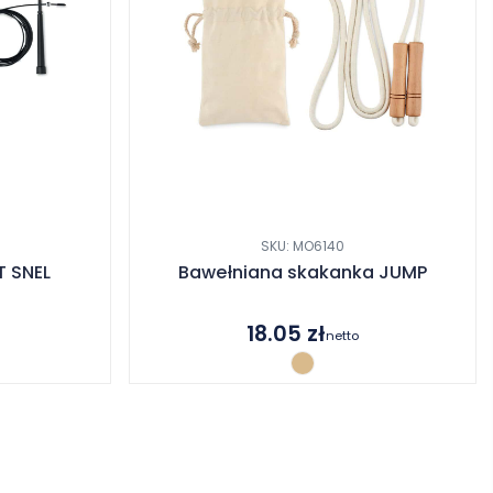
SKU: MO6140
T SNEL
Bawełniana skakanka JUMP
18.05
zł
netto