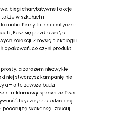
owe, biegi charytatywne i akcje
także w szkołach i
do ruchu. Firmy farmaceutyczne
h „Rusz się po zdrowie”, a
ch kolekcji. Z myślą o ekologii i
ch opakowań, co czyni produkt
 prosty, a zarazem niezwykle
ęki niej stworzysz kampanię nie
wyki – a to zawsze budzi
ezent
reklamowy
sprawi, że Twoi
ktywność fizyczną do codziennej
– podaruj tę skakankę i zbuduj