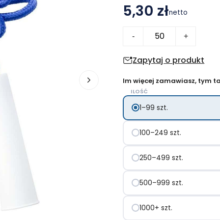
5,30 zł
netto
ilość
-
+
Skakanka
Zapytaj o produkt
Im więcej zamawiasz, tym tan
ILOŚĆ
1–99 szt.
100–249 szt.
250–499 szt.
500–999 szt.
1000+ szt.