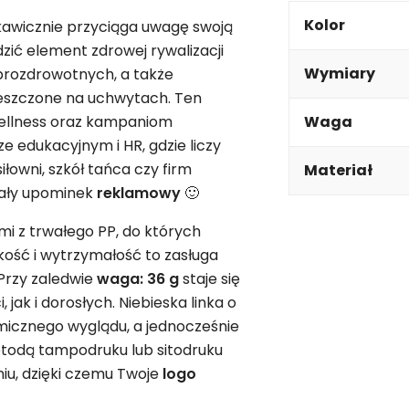
Kolor
skawicznie przyciąga uwagę swoją
dzić element zdrowej rywalizacji
Wymiary
prozdrowotnych, a także
szczone na uchwytach. Ten
wellness oraz kampaniom
Waga
ze edukacyjnym i HR, gdzie liczy
siłowni, szkół tańca czy firm
Materiał
nały upominek
reklamowy
🙂
mi z trwałego PP, do których
kkość i wytrzymałość to zasługa
 Przy zaledwie
waga: 36 g
staje się
ak i dorosłych. Niebieska linka o
micznego wyglądu, a jednocześnie
odą tampodruku lub sitodruku
u, dzięki czemu Twoje
logo