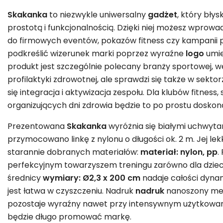
Skakanka
to niezwykle uniwersalny
gadżet
, który bły
prostotą i funkcjonalnością. Dzięki niej możesz wprowa
do firmowych eventów, pokazów fitness czy kampanii 
podkreślić wizerunek marki poprzez wyraźne
logo
umie
produkt jest szczególnie polecany branży sportowej, 
profilaktyki zdrowotnej, ale sprawdzi się także w sektor
się integracja i aktywizacja zespołu. Dla klubów fitness, 
organizujących dni zdrowia będzie to po prostu dosko
Prezentowana
Skakanka
wyróżnia się białymi uchwyta
przymocowano linkę z nylonu o długości ok. 2 m. Jej le
starannie dobranych materiałów:
materiał: nylon, pp
.
perfekcyjnym towarzyszem treningu zarówno dla dzieci, j
średnicy
wymiary: Ø2,3 x 200 cm
nadaje całości dyna
jest łatwa w czyszczeniu. Nadruk
nadruk
nanoszony met
pozostaje wyraźny nawet przy intensywnym użytkowani
będzie długo promować markę.