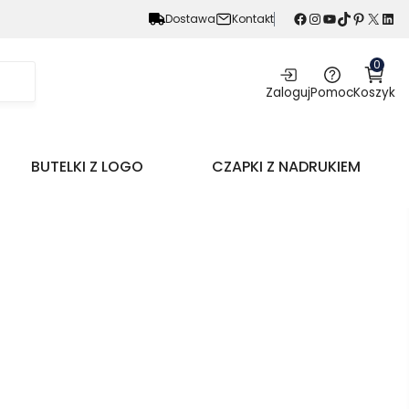
Facebook
Instagram
YouTube
TikTok
Pinterest
X
LinkedIn
Dostawa
Kontakt
0
Zaloguj
Pomoc
Koszyk
BUTELKI Z LOGO
CZAPKI Z NADRUKIEM