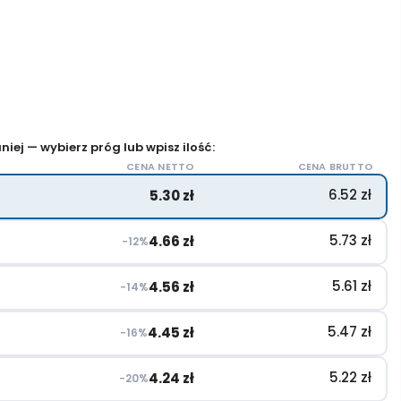
iej — wybierz próg lub wpisz ilość:
CENA NETTO
CENA BRUTTO
6.52
zł
5.30
zł
5.73
zł
4.66
zł
−12%
5.61
zł
4.56
zł
−14%
5.47
zł
4.45
zł
−16%
5.22
zł
4.24
zł
−20%