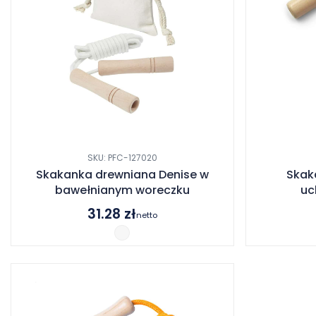
SKU: PFC-127020
Skakanka drewniana Denise w
Skak
bawełnianym woreczku
uc
31.28
zł
netto