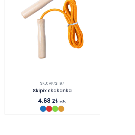
SKU: AP721197
Skipix skakanka
4.68
zł
netto