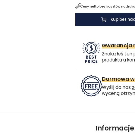
Ceny netto bez kosztów nadruku.
Kup bez na
Gwarancja n
Znalazłeś ten 
produktu u kon
Darmowa wi
Wyślij do nas
z
wyceną otrzym
Informacj