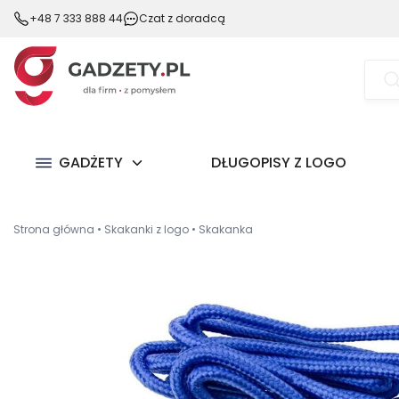
+48 7 333 888 44
Czat z doradcą
Wysz
prod
GADŻETY
DŁUGOPISY Z LOGO
Strona główna
•
Skakanki z logo
•
Skakanka