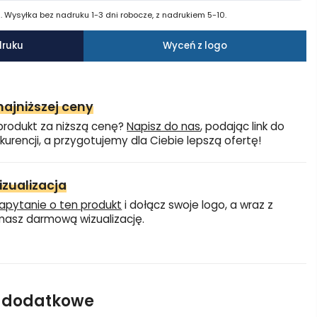
 Wysyłka bez nadruku 1-3 dni robocze, z nadrukiem 5-10.
druku
Wyceń z logo
ajniższej ceny
produkt za niższą cenę?
Napisz do nas
, podając link do
kurencji, a przygotujemy dla Ciebie lepszą ofertę!
zualizacja
apytanie o ten produkt
i dołącz swoje logo, a wraz z
asz darmową wizualizację.
e dodatkowe