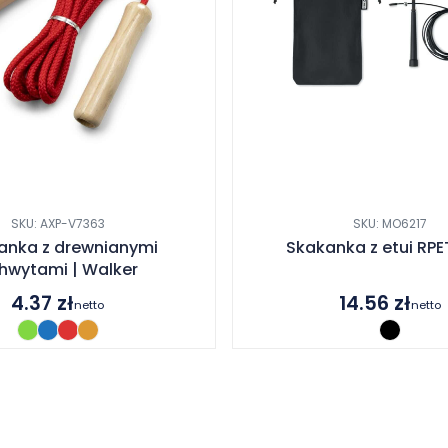
SKU: AXP-V7363
SKU: MO6217
anka z drewnianymi
Skakanka z etui RPE
hwytami | Walker
4.37
zł
14.56
zł
netto
netto