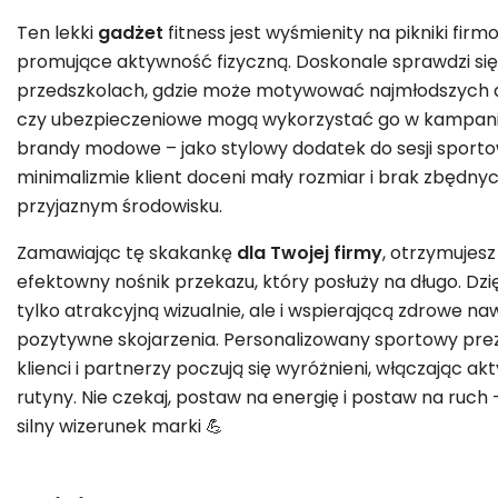
Ten lekki
gadżet
fitness jest wyśmienity na pikniki firm
promujące aktywność fizyczną. Doskonale sprawdzi się 
przedszkolach, gdzie może motywować najmłodszych 
czy ubezpieczeniowe mogą wykorzystać go w kampaniac
brandy modowe – jako stylowy dodatek do sesji sportowy
minimalizmie klient doceni mały rozmiar i brak zbędny
przyjaznym środowisku.
Zamawiając tę skakankę
dla Twojej firmy
, otrzymujesz
efektowny nośnik przekazu, który posłuży na długo. Dzi
tylko atrakcyjną wizualnie, ale i wspierającą zdrowe na
pozytywne skojarzenia. Personalizowany sportowy pr
klienci i partnerzy poczują się wyróżnieni, włączając a
rutyny. Nie czekaj, postaw na energię i postaw na ruch 
silny wizerunek marki 💪