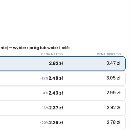
iej — wybierz próg lub wpisz ilość:
CENA NETTO
CENA BRUTTO
3.47
zł
2.82
zł
3.05
zł
2.48
zł
−12%
2.99
zł
2.43
zł
−14%
2.92
zł
2.37
zł
−16%
2.78
zł
2.26
zł
−20%