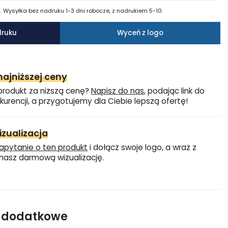
 Wysyłka bez nadruku 1-3 dni robocze, z nadrukiem 5-10.
druku
Wyceń z logo
ajniższej ceny
produkt za niższą cenę?
Napisz do nas
, podając link do
kurencji, a przygotujemy dla Ciebie lepszą ofertę!
zualizacja
apytanie o ten produkt
i dołącz swoje logo, a wraz z
asz darmową wizualizację.
e dodatkowe