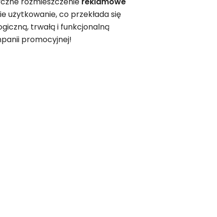
yczne rozmieszczenie
reklamowe
ie użytkowanie, co przekłada się
iczną, trwałą i funkcjonalną
panii promocyjnej!