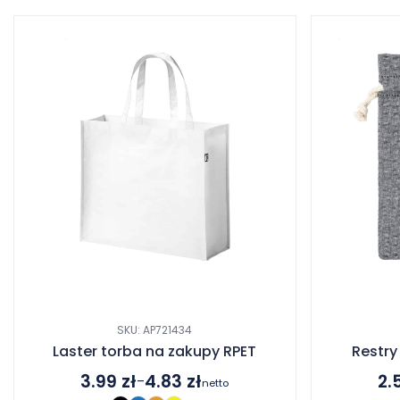
SKU: AP721434
Laster torba na zakupy RPET
Restry
3.99
zł
4.83
zł
2.
–
netto
Zakres
Zak