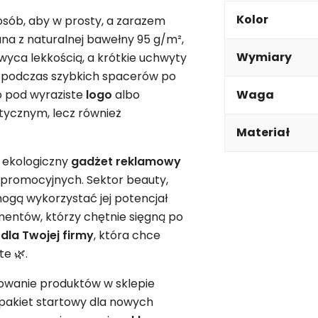
Kolor
sób, aby w prosty, a zarazem
na z naturalnej bawełny 95 g/m²,
Wymiary
wyca lekkością, a krótkie uchwyty
 podczas szybkich spacerów po
ło pod wyraziste
logo
albo
Waga
aktycznym, lecz również
Materiał
o ekologiczny
gadżet
reklamowy
promocyjnych. Sektor beauty,
mogą wykorzystać jej potencjał
entów, którzy chętnie sięgną po
y
dla Twojej firmy
, która chce
te 🌿.
owanie produktów w sklepie
akiet startowy dla nowych