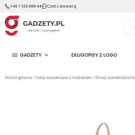
+48 7 333 888 44
Czat z doradcą
Wysz
prod
GADŻETY
DŁUGOPISY Z LOGO
Strona główna
•
Torby bawełniane z nadrukiem
•
Shorty bawełniana t