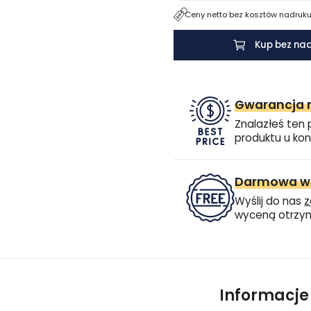
Ceny netto bez kosztów nadruku.
Kup bez na
Gwarancja n
Znalazłeś ten 
produktu u kon
Darmowa wi
Wyślij do nas
z
wyceną otrzym
Informacj