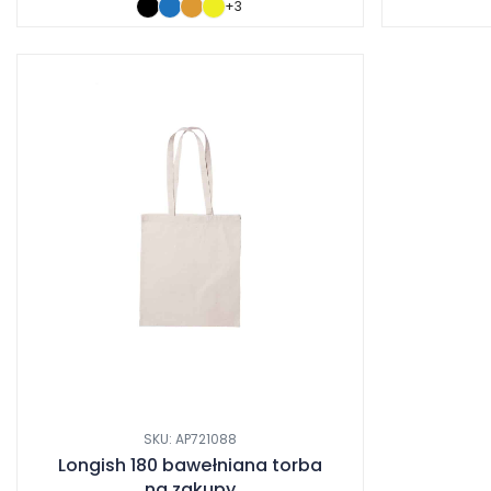
+3
cen:
cen
od
od
3.99 zł
2.59
do
do
4.83 zł
2.80
SKU: AP721088
Longish 180 bawełniana torba
na zakupy