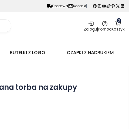
Facebook
Instagram
YouTube
TikTok
Pinterest
X
LinkedIn
Dostawa
Kontakt
0
Zaloguj
Pomoc
Koszyk
BUTELKI Z LOGO
CZAPKI Z NADRUKIEM
ana torba na zakupy