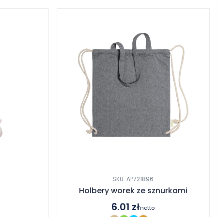
SKU: AP721896
Holbery worek ze sznurkami
6.01
zł
netto