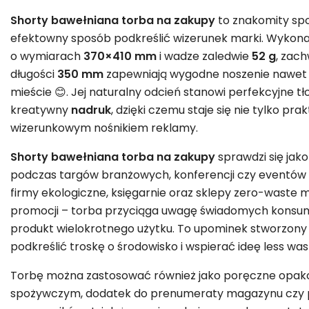
Shorty bawełniana torba na zakupy
to znakomity spo
efektowny sposób podkreślić wizerunek marki. Wykona
o wymiarach
370×410 mm
i wadze zaledwie
52 g
, zach
długości
350 mm
zapewniają wygodne noszenie nawet
mieście 😊. Jej naturalny odcień stanowi perfekcyjne t
kreatywny
nadruk
, dzięki czemu staje się nie tylko pr
wizerunkowym nośnikiem reklamy.
Shorty bawełniana torba na zakupy
sprawdzi się jak
podczas targów branżowych, konferencji czy eventów 
firmy ekologiczne, księgarnie oraz sklepy zero-waste 
promocji – torba przyciąga uwagę świadomych konsum
produkt wielokrotnego użytku. To upominek stworzon
podkreślić troskę o środowisko i wspierać ideę less was
Torbę można zastosować również jako poręczne opak
spożywczym, dodatek do prenumeraty magazynu czy p