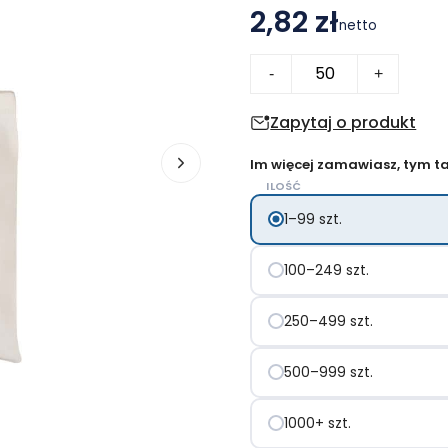
2,82 zł
netto
ilość
-
+
Shorty
bawełniana
Zapytaj o produkt
torba
Im więcej zamawiasz, tym tan
na
ILOŚĆ
zakupy
1–99 szt.
100–249 szt.
250–499 szt.
500–999 szt.
1000+ szt.