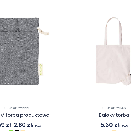
SKU: AP722222
SKU: AP721146
 M torba produktowa
Baloky torba
59
zł
2.80
zł
5.30
zł
–
netto
netto
res