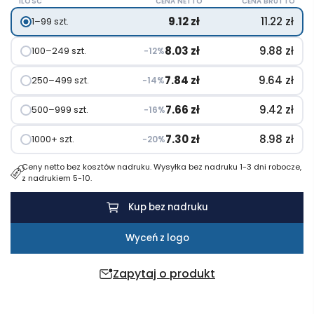
ILOŚĆ
CENA NETTO
CENA BRUTTO
kieszonkowy
9.12
zł
11.22
zł
1–99 szt.
typu
cahier
8.03
zł
9.88
zł
100–249 szt.
−12%
journal
z
7.84
zł
9.64
zł
250–499 szt.
−14%
papieru
7.66
zł
9.42
zł
500–999 szt.
−16%
z
kamienia
7.30
zł
8.98
zł
1000+ szt.
−20%
Ceny netto bez kosztów nadruku. Wysyłka bez nadruku 1-3 dni robocze,
z nadrukiem 5-10.
Kup bez nadruku
Wyceń z logo
Zapytaj o produkt