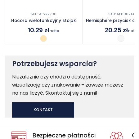
SKU: AP722706
SKU: AP800213
Hocora wielofunkcyjny stojak
Hemisphere przycisk do
10.29
zł
20.25
zł
netto
netto
Potrzebujesz wsparcia?
Niezależnie czy chodzi o dostępność,
wizualizację czy znakowanie – zawsze możesz
na nas liczyć. Skontaktuj się z nami!
KONTAKT
Bezpieczne płatności
Oc