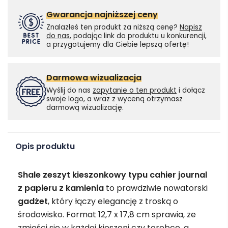
Gwarancja najniższej ceny
Znalazłeś ten produkt za niższą cenę?
Napisz
do nas
, podając link do produktu u konkurencji,
a przygotujemy dla Ciebie lepszą ofertę!
Darmowa wizualizacja
Wyślij do nas
zapytanie o ten produkt
i dołącz
swoje logo, a wraz z wyceną otrzymasz
darmową wizualizację.
Opis produktu
Shale zeszyt kieszonkowy typu cahier journal
z papieru z kamienia
to prawdziwie nowatorski
gadżet
, który łączy elegancję z troską o
środowisko. Format 12,7 x 17,8 cm sprawia, że
zmieści się w każdej kieszeni czy torebce, a