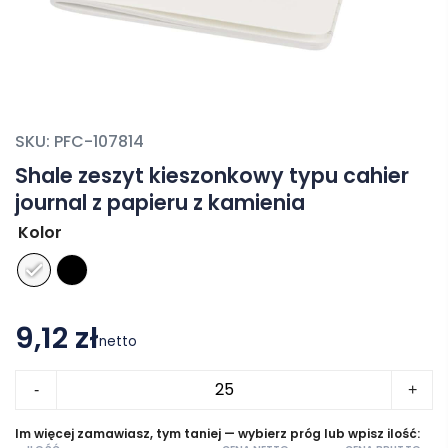
SKU:
PFC-107814
Shale zeszyt kieszonkowy typu cahier
journal z papieru z kamienia
Kolor
9,12 zł
netto
ilość
-
+
Shale
zeszyt
Im więcej zamawiasz, tym taniej — wybierz próg lub wpisz ilość: