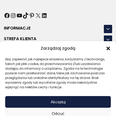
Facebook
Instagram
YouTube
TikTok
Pinterest
X
LinkedIn
INFORMACJE
STREFA KLIENTA
Zarządzaj zgodą
NASZE LOKALIZACJE
Aby zapewnić jak najlepsze wrażenia, korzystamy z technologii,
OSTATNIE POSTY
takich jak pliki cookie, do przechowywania i/lub uzyskiwania
dostępu do informacji o urządzeniu. Zgoda na te technologie
pozwoli nam przetwarzać dane, takie jak zachowanie podczas
przeglądania lub unikalne identyfikatory na tej stronie. Brak
wyrażenia zgody lub wycofanie zgody może niekorzystnie
RODO
REGULAMIN
POLITYKA PRYWATNOŚCI
wpłynąć na niektóre cechy i funkcje.
POLITYKA PLIKÓW COOKIES (EU)
Akceptuj
Bezpieczny sklep
Zaufany sprzedawca
Certyfikat SSL
Sprawdź opinie
Odrzuć