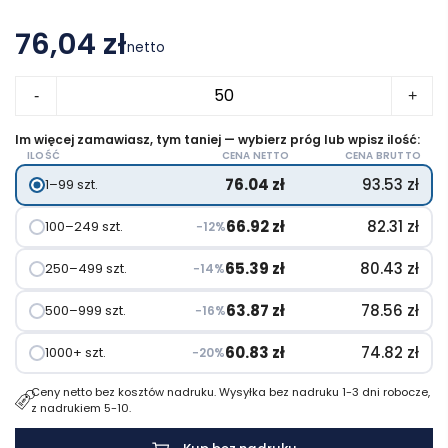
76,04 zł
netto
ilość
-
+
SCX.design
C36
Im więcej zamawiasz, tym taniej — wybierz próg lub wpisz ilość:
ILOŚĆ
CENA NETTO
CENA BRUTTO
przedłużany
76.04
zł
93.53
zł
1–99 szt.
kabel
do
66.92
zł
82.31
zł
100–249 szt.
−12%
ładowania
z
65.39
zł
80.43
zł
250–499 szt.
−14%
podświetlanym
63.87
zł
78.56
zł
500–999 szt.
−16%
logo
3-
60.83
zł
74.82
zł
1000+ szt.
−20%
w-
Ceny netto bez kosztów nadruku. Wysyłka bez nadruku 1-3 dni robocze,
1
z nadrukiem 5-10.
rPET