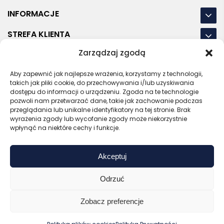
INFORMACJE
STREFA KLIENTA
Zarządzaj zgodą
NASZE LOKALIZACJE
Aby zapewnić jak najlepsze wrażenia, korzystamy z technologii,
OSTATNIE POSTY
takich jak pliki cookie, do przechowywania i/lub uzyskiwania
dostępu do informacji o urządzeniu. Zgoda na te technologie
pozwoli nam przetwarzać dane, takie jak zachowanie podczas
przeglądania lub unikalne identyfikatory na tej stronie. Brak
wyrażenia zgody lub wycofanie zgody może niekorzystnie
RODO
REGULAMIN
POLITYKA PRYWATNOŚCI
wpłynąć na niektóre cechy i funkcje.
POLITYKA PLIKÓW COOKIES (EU)
Akceptuj
Bezpieczny sklep
Zaufany sprzedawca
Certyfikat SSL
Sprawdź opinie
Odrzuć
Copyright © 2026 Gadzety.pl
Zobacz preferencje
0
Kup bez nadruku
Wyceń z logo