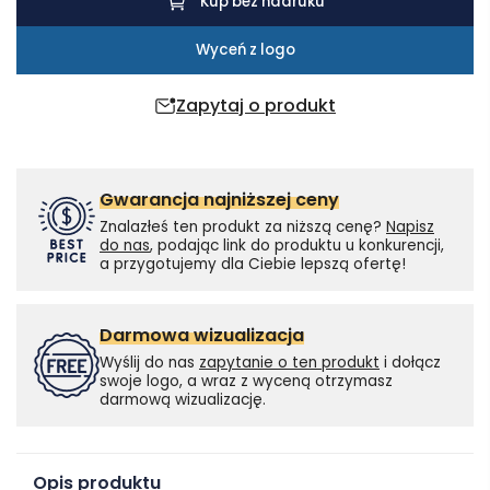
i
Kup bez nadruku
z
Wyceń z logo
okrągłą
bambusową
Zapytaj o produkt
obudową
Gwarancja najniższej ceny
Znalazłeś ten produkt za niższą cenę?
Napisz
do nas
, podając link do produktu u konkurencji,
a przygotujemy dla Ciebie lepszą ofertę!
Darmowa wizualizacja
Wyślij do nas
zapytanie o ten produkt
i dołącz
swoje logo, a wraz z wyceną otrzymasz
darmową wizualizację.
Opis produktu