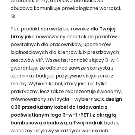
wizerunek firmy, a stylowa bambusowa
obudowa komunikuje proekologiczne wartości.
🚀
Ten produkt sprawdzi się również
dla Twojej
firmy
jako nowoczesny dodatek do pakietów
powitalnych dla pracowników, upominków
lojalnościowych dla klientów lub prestiżowych
zestawów VIP. Wszechstronność złączy 3-w-1
gwarantuje, że odbiorca zawsze skorzysta z
upominku, budując pozytywne skojarzenia z
marką. Wybierz kabel, który jest nie tylko
praktyczny, lecz także reprezentuje świadomy,
zrównoważony styl życia – wybierz
SCX.design
C36 przedłużany kabel do ładowania z
podświetlanym logo 3-w-1 rPET i z okrągłą
bambusową obudową
, a Twój
nadruk
będzie
widoczny i stylowy w każdych warunkach.