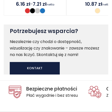
6.16
zł
7.21
zł
10.87
zł
–
netto
netto
Zakres
cen:
od
6.16 zł
do
Potrzebujesz wsparcia?
7.21 zł
Niezależnie czy chodzi o dostępność,
wizualizację czy znakowanie – zawsze możesz
na nas liczyć. Skontaktuj się z nami!
KONTAKT
Bezpieczne płatności
Oc
Płać wygodnie i bez stresu
Za