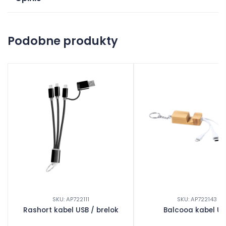
Na razie nie ma opinii o produkcie.
Podobne produkty
Dodaj opinię
SKU: AP722111
SKU: AP722143
Rashort kabel USB / brelok
Balcooa kabel U