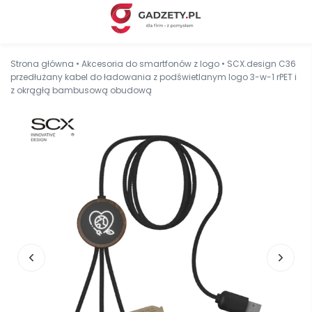
Strona główna
•
Akcesoria do smartfonów z logo
•
SCX.design C36
przedłużany kabel do ładowania z podświetlanym logo 3-w-1 rPET i
z okrągłą bambusową obudową