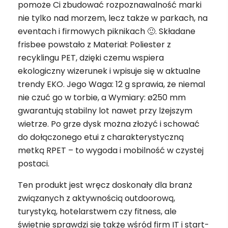
pomoże Ci zbudować rozpoznawalność marki
nie tylko nad morzem, lecz także w parkach, na
eventach i firmowych piknikach 🙂. Składane
frisbee powstało z Materiał: Poliester z
recyklingu PET, dzięki czemu wspiera
ekologiczny wizerunek i wpisuje się w aktualne
trendy EKO. Jego Waga: 12 g sprawia, że niemal
nie czuć go w torbie, a Wymiary: ø250 mm
gwarantują stabilny lot nawet przy lżejszym
wietrze. Po grze dysk można złożyć i schować
do dołączonego etui z charakterystyczną
metką RPET – to wygoda i mobilność w czystej
postaci.
Ten produkt jest wręcz doskonały dla branż
związanych z aktywnością outdoorową,
turystyką, hotelarstwem czy fitness, ale
świetnie sprawdzi się także wśród firm IT i start-