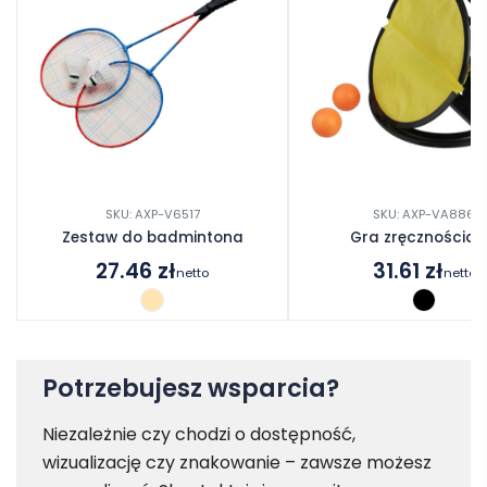
SKU: AXP-V6517
SKU: AXP-VA886
Zestaw do badmintona
Gra zręcznościo
27.46
zł
31.61
zł
netto
netto
Potrzebujesz wsparcia?
Niezależnie czy chodzi o dostępność,
wizualizację czy znakowanie – zawsze możesz