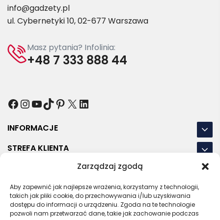
info@gadzety.pl
ul. Cybernetyki 10, 02-677 Warszawa
Masz pytania? Infolinia:
+48 7 333 888 44
Facebook
Instagram
YouTube
TikTok
Pinterest
X
LinkedIn
INFORMACJE
STREFA KLIENTA
Zarządzaj zgodą
NASZE LOKALIZACJE
Aby zapewnić jak najlepsze wrażenia, korzystamy z technologii,
OSTATNIE POSTY
takich jak pliki cookie, do przechowywania i/lub uzyskiwania
dostępu do informacji o urządzeniu. Zgoda na te technologie
pozwoli nam przetwarzać dane, takie jak zachowanie podczas