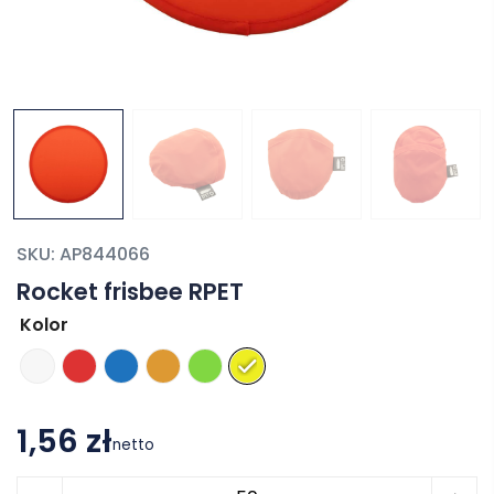
SKU:
AP844066
Rocket frisbee RPET
Kolor
1,56 zł
netto
ilość