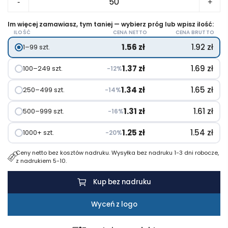
-
+
Rocket
frisbee
Im więcej zamawiasz, tym taniej — wybierz próg lub wpisz ilość:
ILOŚĆ
CENA NETTO
CENA BRUTTO
RPET
1.56
zł
1.92
zł
1–99 szt.
1.37
zł
1.69
zł
100–249 szt.
−12%
1.34
zł
1.65
zł
250–499 szt.
−14%
1.31
zł
1.61
zł
500–999 szt.
−16%
1.25
zł
1.54
zł
1000+ szt.
−20%
Ceny netto bez kosztów nadruku. Wysyłka bez nadruku 1-3 dni robocze,
z nadrukiem 5-10.
Kup bez nadruku
Wyceń z logo