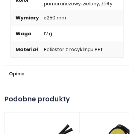
Kolor
pomarańczowy, zielony, żółty
Wymiary
ø250 mm
Waga
12 g
Materiał
Poliester z recyklingu PET
Opinie
Na razie nie ma opinii o produkcie.
Podobne produkty
Dodaj opinię