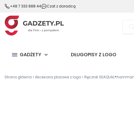
+48 7 333 888 44
Czat z doradcą
Wysz
prod
GADŻETY
DŁUGOPISY Z LOGO
Strona główna
•
Akcesoria plażowe z logo
•
Ręcznik SEAQUAL®hammam