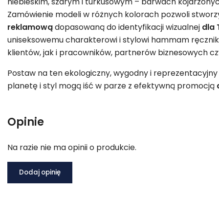
niebieskim, szarym i turkusowym – barwach kojarzonyc
Zamówienie modeli w różnych kolorach pozwoli stworzy
reklamową
dopasowaną do identyfikacji wizualnej
dla 
uniseksowemu charakterowi i stylowi hammam ręcznik
klientów, jak i pracowników, partnerów biznesowych c
Postaw na ten ekologiczny, wygodny i reprezentacyjny 
planetę i styl mogą iść w parze z efektywną promocją
Opinie
Na razie nie ma opinii o produkcie.
Dodaj opinię