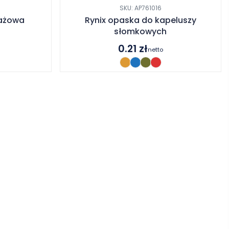
SKU: AP761016
lażowa
Rynix opaska do kapeluszy
słomkowych
0.21
zł
netto