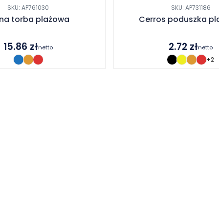
SKU: AP761030
SKU: AP731186
lna torba plażowa
Cerros poduszka p
15.86
zł
2.72
zł
netto
netto
+2