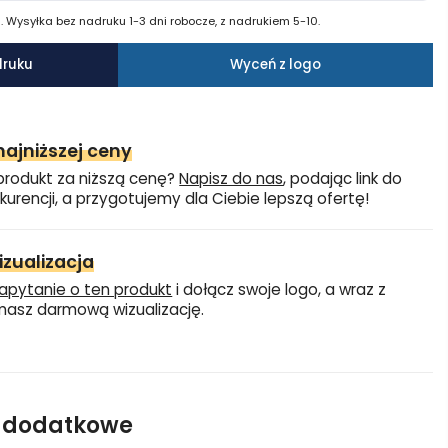
 Wysyłka bez nadruku 1-3 dni robocze, z nadrukiem 5-10.
druku
Wyceń z logo
ajniższej ceny
produkt za niższą cenę?
Napisz do nas
, podając link do
kurencji, a przygotujemy dla Ciebie lepszą ofertę!
zualizacja
apytanie o ten produkt
i dołącz swoje logo, a wraz z
asz darmową wizualizację.
e dodatkowe