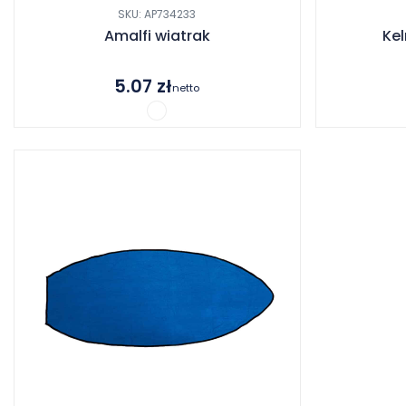
SKU: AP734233
Amalfi wiatrak
Ke
5.07
zł
netto