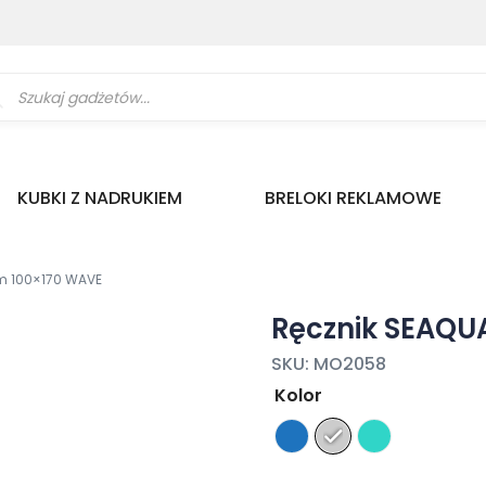
ukiwarka
uktów
KUBKI Z NADRUKIEM
BRELOKI REKLAMOWE
 100×170 WAVE
Ręcznik SEAQ
SKU:
MO2058
Kolor