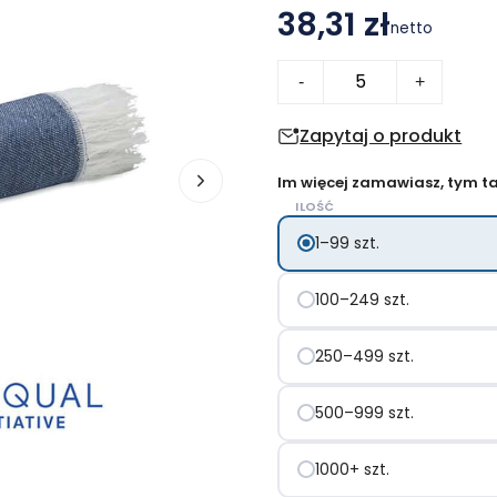
38,31 zł
netto
ilość
-
+
Ręcznik
SEAQUAL®hammam
Zapytaj o produkt
100x170
Im więcej zamawiasz, tym tan
WAVE
ILOŚĆ
1–99 szt.
100–249 szt.
250–499 szt.
500–999 szt.
1000+ szt.