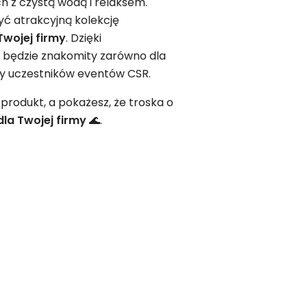
h z czystą wodą i relaksem.
ć atrakcyjną kolekcję
Twojej firmy
. Dzięki
 będzie znakomity zarówno dla
zy uczestników eventów CSR.
produkt, a pokażesz, że troska o
dla Twojej firmy
🌊.