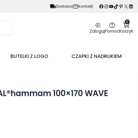
Facebook
Instagram
YouTube
TikTok
Pinterest
X
LinkedIn
Dostawa
Kontakt
0
Zaloguj
Pomoc
Koszyk
BUTELKI Z LOGO
CZAPKI Z NADRUKIEM
UAL®hammam 100×170 WAVE