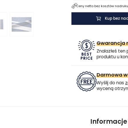
Ceny netto bez kosztów nadruku.
Kup bez na
Gwarancja n
Znalazłeś ten 
produktu u kon
Darmowa wi
Wyślij do nas
z
wyceną otrzym
Informacj