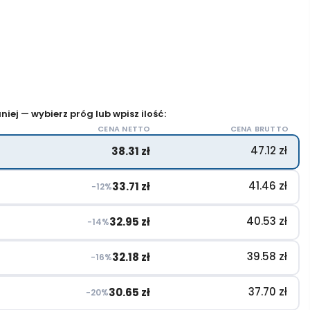
iej — wybierz próg lub wpisz ilość:
CENA NETTO
CENA BRUTTO
47.12
zł
38.31
zł
41.46
zł
33.71
zł
−12%
40.53
zł
32.95
zł
−14%
39.58
zł
32.18
zł
−16%
37.70
zł
30.65
zł
−20%