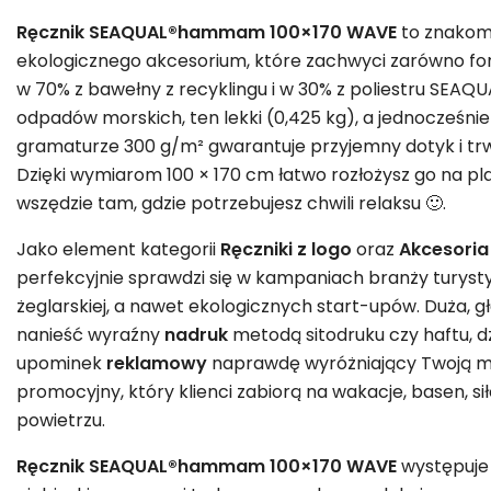
Ręcznik SEAQUAL®hammam 100×170 WAVE
to znakomi
ekologicznego akcesorium, które zachwyci zarówno for
w 70% z bawełny z recyklingu i w 30% z poliestru SEA
odpadów morskich, ten lekki (0,425 kg), a jednocześni
gramaturze 300 g/m² gwarantuje przyjemny dotyk i trw
Dzięki wymiarom 100 × 170 cm łatwo rozłożysz go na pla
wszędzie tam, gdzie potrzebujesz chwili relaksu 🙂.
Jako element kategorii
Ręczniki z
logo
oraz
Akcesoria
perfekcyjnie sprawdzi się w kampaniach branży turystycz
żeglarskiej, a nawet ekologicznych start-upów. Duża, 
nanieść wyraźny
nadruk
metodą sitodruku czy haftu, d
upominek
reklamowy
naprawdę wyróżniający Twoją m
promocyjny, który klienci zabiorą na wakacje, basen, si
powietrzu.
Ręcznik SEAQUAL®hammam 100×170 WAVE
występuje