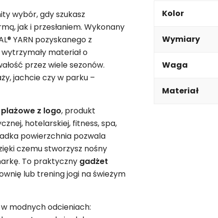
Kolor
ty wybór, gdy szukasz
mą, jak i przesłaniem. Wykonany
Wymiary
QUAL® YARN pozyskanego z
e wytrzymały materiał o
ałość przez wiele sezonów.
Waga
ży, jachcie czy w parku –
Materiał
 plażowe z
logo
, produkt
nej, hotelarskiej, fitness, spa,
gładka powierzchnia pozwala
zięki czemu stworzysz nośny
arkę. To praktyczny
gadżet
łownię lub trening jogi na świeżym
 w modnych odcieniach: