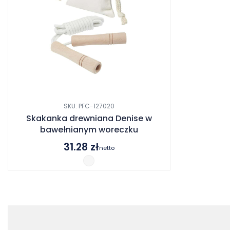
SKU: PFC-127020
Skakanka drewniana Denise w
bawełnianym woreczku
31.28
zł
netto