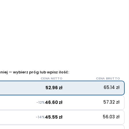
iej — wybierz próg lub wpisz ilość:
CENA NETTO
CENA BRUTTO
65.14
zł
52.96
zł
57.32
zł
46.60
zł
−12%
56.03
zł
45.55
zł
−14%