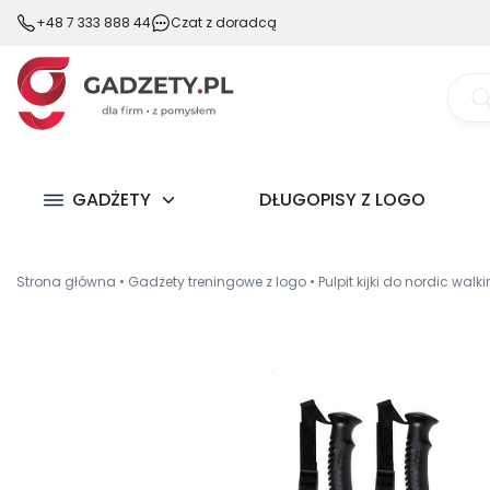
+48 7 333 888 44
Czat z doradcą
Wysz
prod
GADŻETY
DŁUGOPISY Z LOGO
Strona główna
•
Gadżety treningowe z logo
•
Pulpit kijki do nordic walk