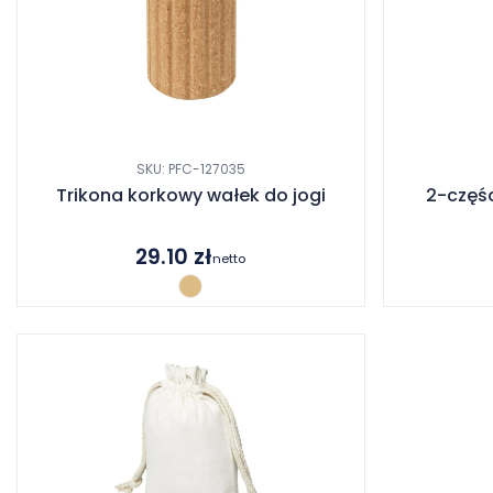
SKU: PFC-127035
Trikona korkowy wałek do jogi
2-częś
29.10
zł
netto