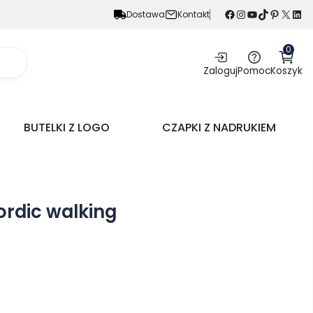
Facebook
Instagram
YouTube
TikTok
Pinterest
X
LinkedIn
Dostawa
Kontakt
0
Zaloguj
Pomoc
Koszyk
BUTELKI Z LOGO
CZAPKI Z NADRUKIEM
nordic walking