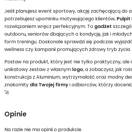
Jeśli planujesz event sportowy, akcję zachęcającą do
potrzebujesz upominku motywującego klientów,
Pulpit
rozwiązaniem wręcz perfekcyjnym. To
gadżet
szczegól
outdooru, seniorów dbających o kondycję, jak i młody
form treningu. Doskonale sprawdzi się podczas wyjazd
wellness czy kampanii promujących zdrowy tryb życia.
Postaw na produkt, który jest nie tylko praktyczny, ale
unikatowy zestaw z własnym
logo
, a zobaczysz, jak r
konstrukcja z Aluminium, wytrzymałość oraz modny desi
znakomity
dla Twojej firmy
i odbiorców, którzy docenią
🚀
Opinie
Na razie nie ma opinii o produkcie.