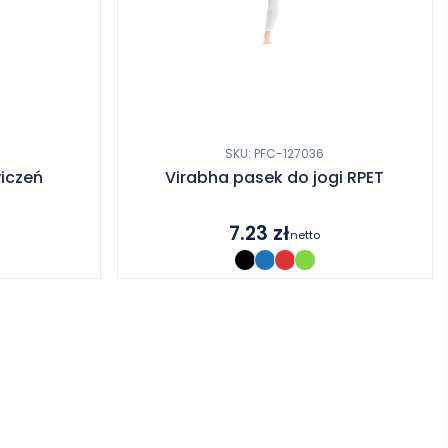
SKU: PFC-127036
iczeń
Virabha pasek do jogi RPET
7.23
zł
netto