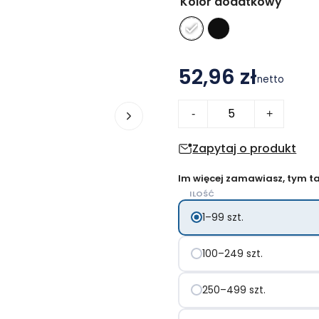
Kolor dodatkowy
52,96 zł
netto
ilość
-
+
Pulpit
kijki
Zapytaj o produkt
do
Im więcej zamawiasz, tym tan
nordic
ILOŚĆ
walking
1–99 szt.
100–249 szt.
250–499 szt.