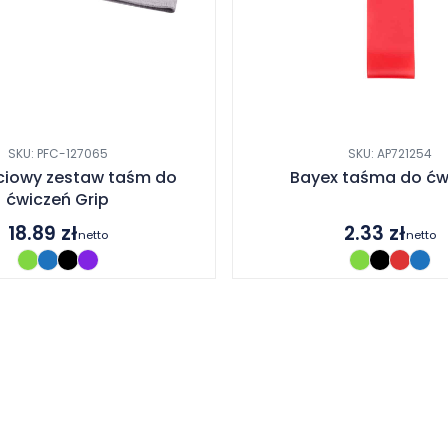
SKU: PFC-127065
SKU: AP721254
ciowy zestaw taśm do
Bayex taśma do ćw
ćwiczeń Grip
18.89
zł
2.33
zł
netto
netto