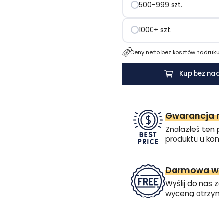
500–999 szt.
1000+ szt.
Ceny netto bez kosztów nadruku.
Kup bez na
Gwarancja n
Znalazłeś ten 
produktu u kon
Darmowa wi
Wyślij do nas
z
wyceną otrzym