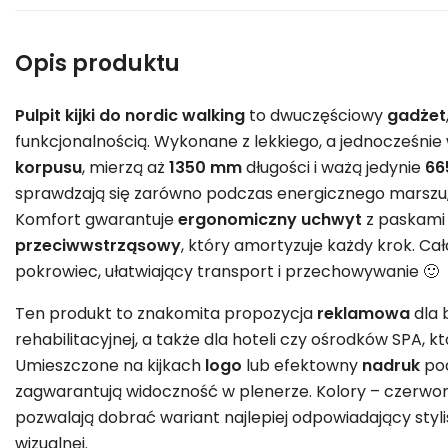
Opis produktu
Pulpit kijki do nordic walking
to dwuczęściowy
gadżet
funkcjonalnością. Wykonane z lekkiego, a jednocześni
korpusu
, mierzą aż
1350 mm
długości i ważą jedynie
66
sprawdzają się zarówno podczas energicznego marszu, 
Komfort gwarantuje
ergonomiczny uchwyt
z paskami 
przeciwwstrząsowy
, który amortyzuje każdy krok. Ca
pokrowiec, ułatwiający transport i przechowywanie 🙂
Ten produkt to znakomita propozycja
reklamowa
dla b
rehabilitacyjnej, a także dla hoteli czy ośrodków SPA, k
Umieszczone na kijkach
logo
lub efektowny
nadruk
pod
zagwarantują widoczność w plenerze. Kolory – czerwony
pozwalają dobrać wariant najlepiej odpowiadający stylis
wizualnej.