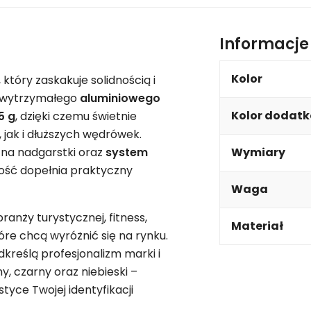
Informacj
Kolor
, który zaskakuje solidnością i
e wytrzymałego
aluminiowego
Kolor dodat
5 g
, dzięki czemu świetnie
jak i dłuższych wędrówek.
na nadgarstki oraz
system
Wymiary
łość dopełnia praktyczny
Waga
ranży turystycznej, fitness,
Materiał
tóre chcą wyróżnić się na rynku.
kreślą profesjonalizm marki i
, czarny oraz niebieski –
tyce Twojej identyfikacji