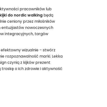
 aktywności pracowników lub
 kijki do nordic walking
będą
nie ceniony przez miłośników
ch entuzjastów nowoczesnych
ów integracyjnych, targów
 i efektowny wizualnie – stwórz
ośnie rozpoznawalność marki. Lekka
gn czynią z kijków prezent
 troskę o ich zdrowie i aktywność