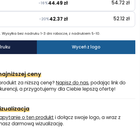
54.72
zł
44.49
zł
−16%
52.12
zł
42.37
zł
−20%
 Wysyłka bez nadruku 1-3 dni robocze, z nadrukiem 5-10.
druku
Wyceń z logo
ajniższej ceny
produkt za niższą cenę?
Napisz do nas
, podając link do
kurencji, a przygotujemy dla Ciebie lepszą ofertę!
zualizacja
apytanie o ten produkt
i dołącz swoje logo, a wraz z
asz darmową wizualizację.