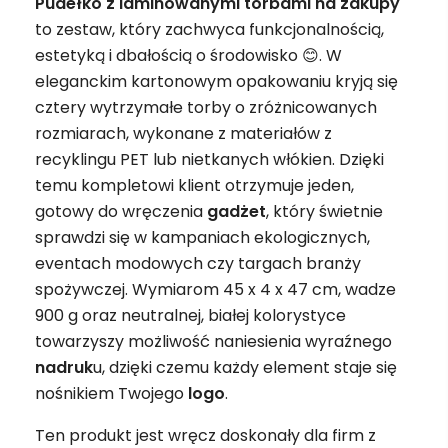
Pudełko z laminowanymi torbami na zakupy
to zestaw, który zachwyca funkcjonalnością,
estetyką i dbałością o środowisko 😊. W
eleganckim kartonowym opakowaniu kryją się
cztery wytrzymałe torby o zróżnicowanych
rozmiarach, wykonane z materiałów z
recyklingu PET lub nietkanych włókien. Dzięki
temu kompletowi klient otrzymuje jeden,
gotowy do wręczenia
gadżet
, który świetnie
sprawdzi się w kampaniach ekologicznych,
eventach modowych czy targach branży
spożywczej. Wymiarom 45 x 4 x 47 cm, wadze
900 g oraz neutralnej, białej kolorystyce
towarzyszy możliwość naniesienia wyraźnego
nadruk
u, dzięki czemu każdy element staje się
nośnikiem Twojego
logo
.
Ten produkt jest wręcz doskonały dla firm z