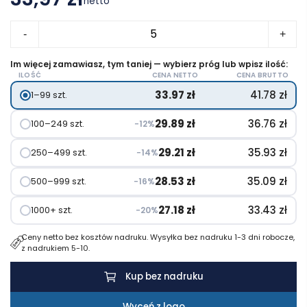
netto
ilość
-
+
Pudełko
z
Im więcej zamawiasz, tym taniej — wybierz próg lub wpisz ilość:
ILOŚĆ
CENA NETTO
CENA BRUTTO
laminowanymi
33.97
zł
41.78
zł
1–99 szt.
torbami
na
29.89
zł
36.76
zł
100–249 szt.
−12%
zakupy
29.21
zł
35.93
zł
250–499 szt.
−14%
28.53
zł
35.09
zł
500–999 szt.
−16%
27.18
zł
33.43
zł
1000+ szt.
−20%
Ceny netto bez kosztów nadruku. Wysyłka bez nadruku 1-3 dni robocze,
z nadrukiem 5-10.
Kup bez nadruku
Wyceń z logo