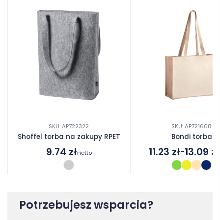
SKU: AP722322
SKU: AP721608
Shoffel torba na zakupy RPET
Bondi torba
9.74
zł
11.23
zł
13.09
zł
–
netto
Zakres
cen:
od
11.23 zł
do
Potrzebujesz wsparcia?
13.09 zł