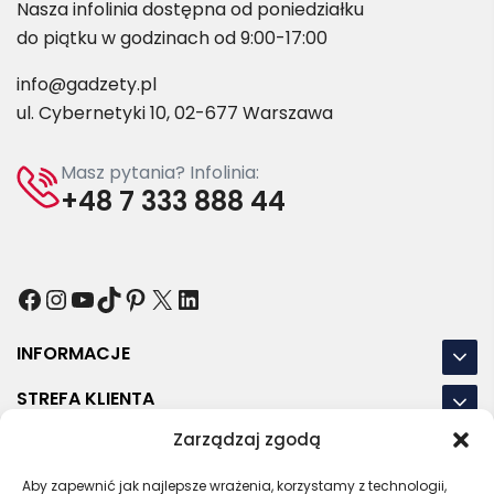
Nasza infolinia dostępna od poniedziałku
do piątku w godzinach od 9:00-17:00
info@gadzety.pl
ul. Cybernetyki 10, 02-677 Warszawa
Masz pytania? Infolinia:
+48 7 333 888 44
Facebook
Instagram
YouTube
TikTok
Pinterest
X
LinkedIn
INFORMACJE
STREFA KLIENTA
Zarządzaj zgodą
NASZE LOKALIZACJE
Aby zapewnić jak najlepsze wrażenia, korzystamy z technologii,
OSTATNIE POSTY