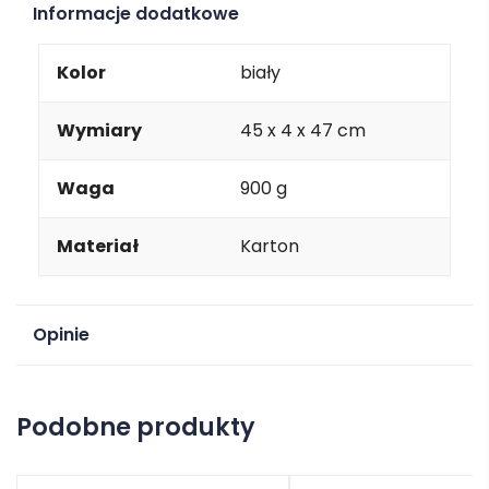
Informacje dodatkowe
Kolor
biały
Wymiary
45 x 4 x 47 cm
Waga
900 g
Materiał
Karton
Opinie
Na razie nie ma opinii o produkcie.
Podobne produkty
Dodaj opinię