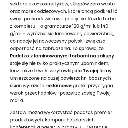
sektora eko-kosmetyków, sklepów zero waste
oraz marek odzieżowych, które chcą podkreślić
swoje prośrodowiskowe podejście. Każda torba
z kompletu – o gramaturze 120 g/m² lub 140
g/m² – wyróżnia się laminowaną powierzchnią,
co nadaje jej nowoczesny połysk i zwiększa
odporność na zabrudzenia. To sprawia, że
Pudełko z laminowanymi torbami na zakupy
staje się nie tylko praktycznym upominkiem,
lecz także trwałą wizytówką
dla Twojej firmy
.
Umieszczone na dużej powierzchni bocznych
ścian wyraziste
reklamowe
grafiki przyciągną
wzrok przechodniów i poszerzą zasięg Twojej
marki.
Zestaw można wykorzystać podczas premier
produktowych, kampanii hotelarskich,
konferencji, a nawet w branży IT – wszędzie