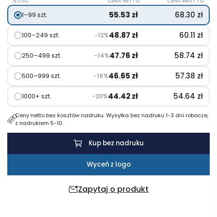
ILOŚĆ
CENA NETTO
CENA BRUTTO
4000
55.53
zł
68.30
zł
1–99 szt.
mAh,
ładowarka
48.87
zł
60.11
zł
100–249 szt.
−12%
słoneczna
47.76
zł
58.74
zł
250–499 szt.
−14%
46.65
zł
57.38
zł
500–999 szt.
−16%
44.42
zł
54.64
zł
1000+ szt.
−20%
Ceny netto bez kosztów nadruku. Wysyłka bez nadruku 1-3 dni robocze,
z nadrukiem 5-10.
Kup bez nadruku
Wyceń z logo
Zapytaj o produkt