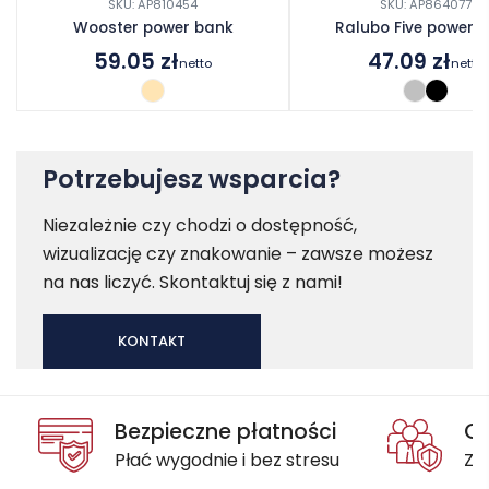
SKU: AP810454
SKU: AP864077
Wooster power bank
Ralubo Five power 
59.05
zł
47.09
zł
netto
netto
Potrzebujesz wsparcia?
Niezależnie czy chodzi o dostępność,
wizualizację czy znakowanie – zawsze możesz
na nas liczyć. Skontaktuj się z nami!
KONTAKT
Bezpieczne płatności
Oc
Płać wygodnie i bez stresu
Za