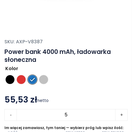
SKU:
AXP-V8387
Power bank 4000 mAh, ładowarka
słoneczna
Kolor
55,53 zł
netto
ilość
-
+
Power
bank
Im więcej zamawiasz, tym taniej — wybierz próg lub wpisz ilość: