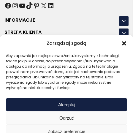
Facebook
Instagram
YouTube
TikTok
Pinterest
X
LinkedIn
INFORMACJE
STREFA KLIENTA
Zarządzaj zgodą
NASZE LOKALIZACJE
Aby zapewnić jak najlepsze wrażenia, korzystamy z technologii,
OSTATNIE POSTY
takich jak pliki cookie, do przechowywania i/lub uzyskiwania
dostępu do informacji o urządzeniu. Zgoda na te technologie
pozwoli nam przetwarzać dane, takie jak zachowanie podczas
przeglądania lub unikalne identyfikatory na tej stronie. Brak
wyrażenia zgody lub wycofanie zgody może niekorzystnie
RODO
REGULAMIN
POLITYKA PRYWATNOŚCI
wpłynąć na niektóre cechy i funkcje.
POLITYKA PLIKÓW COOKIES (EU)
Akceptuj
Bezpieczny sklep
Zaufany sprzedawca
Certyfikat SSL
Sprawdź opinie
Odrzuć
Copyright © 2026 Gadzety.pl
Zobacz preferencje