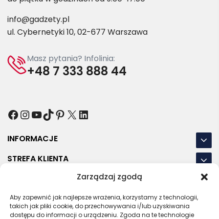
info@gadzety.pl
ul. Cybernetyki 10, 02-677 Warszawa
Masz pytania? Infolinia:
+48 7 333 888 44
Facebook
Instagram
YouTube
TikTok
Pinterest
X
LinkedIn
INFORMACJE
STREFA KLIENTA
Zarządzaj zgodą
NASZE LOKALIZACJE
Aby zapewnić jak najlepsze wrażenia, korzystamy z technologii,
OSTATNIE POSTY
takich jak pliki cookie, do przechowywania i/lub uzyskiwania
dostępu do informacji o urządzeniu. Zgoda na te technologie