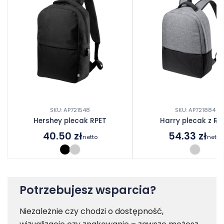
SKU: AP721548
SKU: AP721884
Hershey plecak RPET
Harry plecak z RP
40.50
zł
54.33
zł
netto
netto
Potrzebujesz wsparcia?
Niezależnie czy chodzi o dostępność,