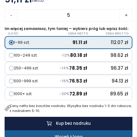
netto
ilość
-
+
Pokrowiec
na
Im więcej zamawiasz, tym taniej — wybierz próg lub wpisz ilość:
ILOŚĆ
CENA NETTO
CENA BRUTTO
laptopa
91.11
zł
112.07
zł
1–99 szt.
do
15"
80.18
zł
98.62
zł
100–249 szt.
−12%
VINGA
Baltimore
78.35
zł
96.37
zł
250–499 szt.
−14%
76.53
zł
94.13
zł
500–999 szt.
−16%
72.89
zł
89.65
zł
1000+ szt.
−20%
Ceny netto bez kosztów nadruku. Wysyłka bez nadruku 1-3 dni robocze,
z nadrukiem 5-10.
Kup bez nadruku
Wyceń z logo