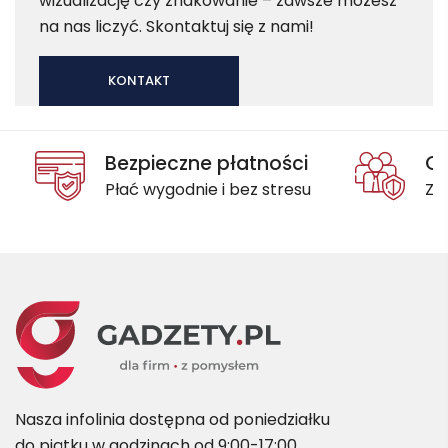
wizualizację czy znakowanie – zawsze możesz
na nas liczyć. Skontaktuj się z nami!
KONTAKT
Bezpieczne płatności
Oc
Płać wygodnie i bez stresu
Za
Nasza infolinia dostępna od poniedziałku
do piątku w godzinach od 9:00-17:00