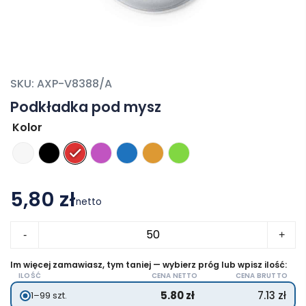
SKU:
AXP-V8388/A
Podkładka pod mysz
Kolor
5,80 zł
netto
ilość
-
+
Podkładka
pod
Im więcej zamawiasz, tym taniej — wybierz próg lub wpisz ilość:
ILOŚĆ
CENA NETTO
CENA BRUTTO
mysz
5.80
zł
7.13
zł
1–99 szt.