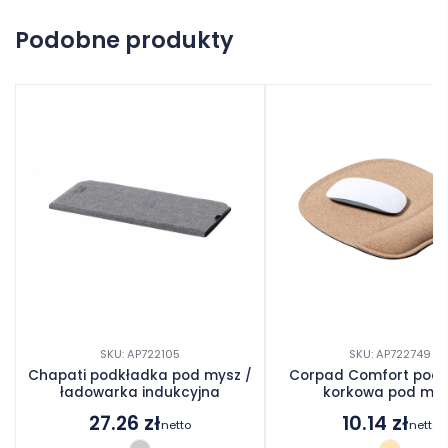
Na razie nie ma opinii o produkcie.
Podobne produkty
Dodaj opinię
SKU: AP722105
SKU: AP722749
Chapati podkładka pod mysz /
Corpad Comfort pod
ładowarka indukcyjna
korkowa pod my
27.26
zł
10.14
zł
netto
netto