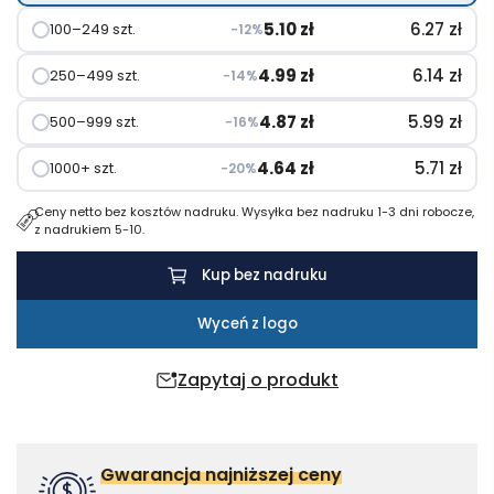
5.10
zł
6.27
zł
100–249 szt.
−12%
4.99
zł
6.14
zł
250–499 szt.
−14%
4.87
zł
5.99
zł
500–999 szt.
−16%
4.64
zł
5.71
zł
1000+ szt.
−20%
Ceny netto bez kosztów nadruku. Wysyłka bez nadruku 1-3 dni robocze,
z nadrukiem 5-10.
Kup bez nadruku
Wyceń z logo
Zapytaj o produkt
Gwarancja najniższej ceny