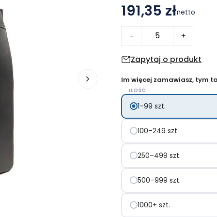
191,35 zł
netto
ilość
-
+
Plecak
VINGA
Zapytaj o produkt
Bermond,
Im więcej zamawiasz, tym tan
PU
ILOŚĆ
z
1–99 szt.
recyklingu
100–249 szt.
250–499 szt.
500–999 szt.
1000+ szt.