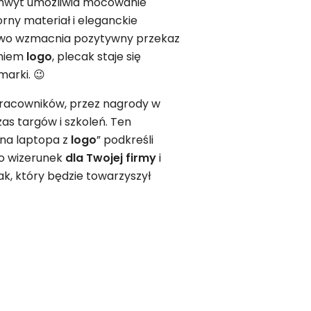
chwyt umożliwia mocowanie
rny materiał i eleganckie
owo wzmacnia pozytywny przekaz
eniem
logo
, plecak staje się
arki. 😉
racowników, przez nagrody w
as targów i szkoleń. Ten
y na laptopa z
logo
” podkreśli
 o wizerunek
dla Twojej firmy
i
ak, który będzie towarzyszył