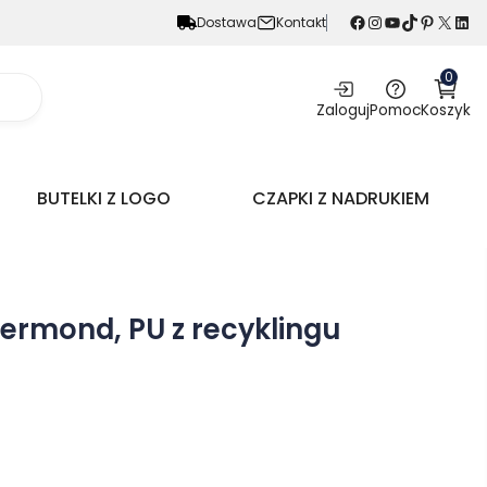
Facebook
Instagram
YouTube
TikTok
Pinterest
X
LinkedIn
Dostawa
Kontakt
0
Zaloguj
Pomoc
Koszyk
BUTELKI Z LOGO
CZAPKI Z NADRUKIEM
ermond, PU z recyklingu