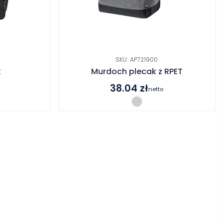
SKU: AP721900
k
Murdoch plecak z RPET
38.04
zł
netto