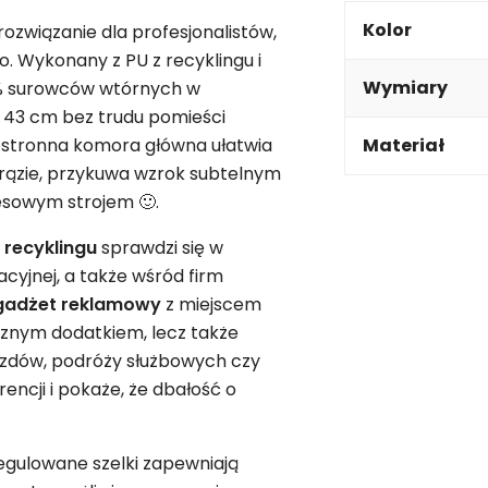
Kolor
ozwiązanie dla profesjonalistów,
. Wykonany z PU z recyklingu i
Wymiary
 % surowców wtórnych w
× 43 cm bez trudu pomieści
zestronna komora główna ułatwia
Materiał
brązie, przykuwa wzrok subtelnym
esowym strojem 🙂.
 recyklingu
sprawdzi się w
cyjnej, a także wśród firm
gadżet
reklamowy
z miejscem
tycznym dodatkiem, lecz także
azdów, podróży służbowych czy
rencji i pokaże, że dbałość o
egulowane szelki zapewniają