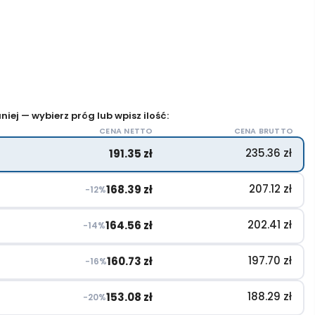
iej — wybierz próg lub wpisz ilość:
CENA NETTO
CENA BRUTTO
235.36
zł
191.35
zł
207.12
zł
168.39
zł
−12%
202.41
zł
164.56
zł
−14%
197.70
zł
160.73
zł
−16%
188.29
zł
153.08
zł
−20%