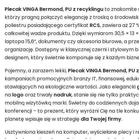
Plecak VINGA Bermond, PU z recyklingu
to znakomite r
którzy pragną połączyć elegancję z troską o środowisko
poliestru posiadającego certyfikat
RCS
, zawiera aż 27
całkowitej wadze produktu. Dzięki wymiarom 30,5 × 13 
laptopa 15,6”, dokumenty czy akcesoria biurowe, a pr
organizację. Dostępny w klasycznej czerni i stylowym 
designem, który świetnie komponuje się z każdym bizn
Pojemny, a zarazem lekki,
Plecak VINGA Bermond, PU z
kampaniach promocyjnych branży IT, finansowej, eduka
stawiających na ekologiczne wartości. Jako elegancki
na
logo
oraz trwały
nadruk
, stanie się nie tylko prak
mobilną wizytówką marki. Świetny do codziennych doj
konferencji – to prezent, który wyróżni Cię na tle konku
planetę wpisuje się w strategię
dla Twojej firmy
.
Usztywniona kieszeń na komputer, wyściełane plecy i r