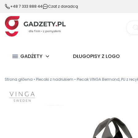
+48 7 333 888 44
Czat z doradcą
Wysz
prod
GADŻETY
DŁUGOPISY Z LOGO
Strona główna
•
Plecaki z nadrukiem
•
Plecak VINGA Bermond, PU z recy