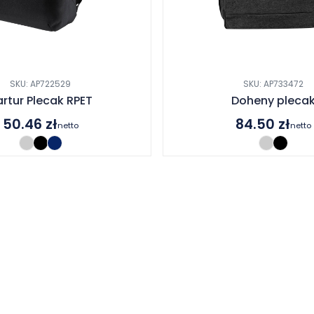
SKU: AP722529
SKU: AP733472
rtur Plecak RPET
Doheny pleca
50.46
zł
84.50
zł
netto
netto