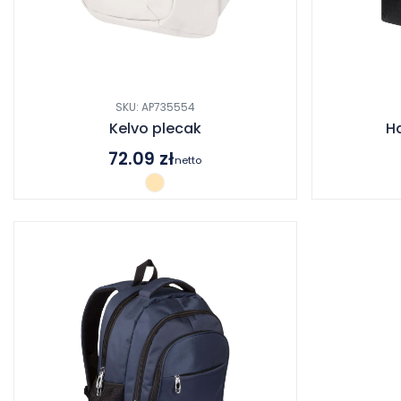
SKU: AP735554
Kelvo plecak
Ha
72.09
zł
netto