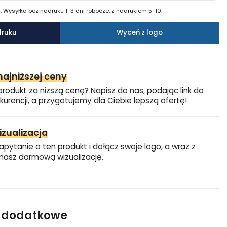
 Wysyłka bez nadruku 1-3 dni robocze, z nadrukiem 5-10.
druku
Wyceń z logo
ajniższej ceny
produkt za niższą cenę?
Napisz do nas
, podając link do
kurencji, a przygotujemy dla Ciebie lepszą ofertę!
zualizacja
apytanie o ten produkt
i dołącz swoje logo, a wraz z
asz darmową wizualizację.
e dodatkowe