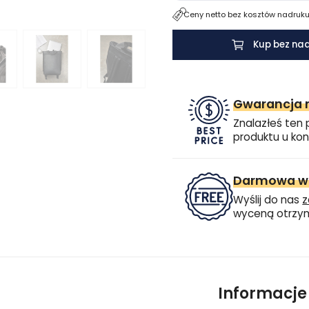
Ceny netto bez kosztów nadruku.
Kup bez na
Gwarancja n
Znalazłeś ten 
produktu u kon
Darmowa wi
Wyślij do nas
z
wyceną otrzym
Informacj