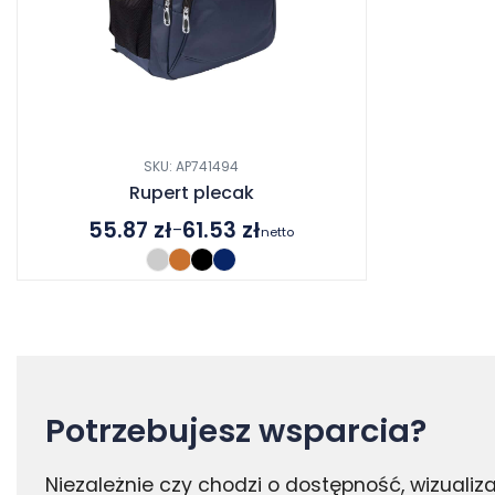
SKU: AP741494
Rupert plecak
55.87
zł
61.53
zł
–
netto
Zakres
cen:
od
55.87 zł
do
61.53 zł
Potrzebujesz wsparcia?
Niezależnie czy chodzi o dostępność, wizuali