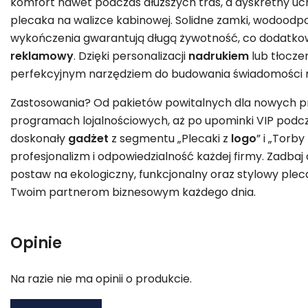
komfort nawet podczas dłuższych tras, a dyskretny u
plecaka na walizce kabinowej. Solidne zamki, wodoodpo
wykończenia gwarantują długą żywotność, co dodatk
reklamowy
. Dzięki personalizacji
nadrukiem
lub tłocz
perfekcyjnym narzędziem do budowania świadomości m
Zastosowania? Od pakietów powitalnych dla nowych p
programach lojalnościowych, aż po upominki VIP podcz
doskonały
gadżet
z segmentu „Plecaki z
logo
” i „Torb
profesjonalizm i odpowiedzialność każdej firmy. Zadbaj
postaw na ekologiczny, funkcjonalny oraz stylowy plec
Twoim partnerom biznesowym każdego dnia.
Opinie
Na razie nie ma opinii o produkcie.