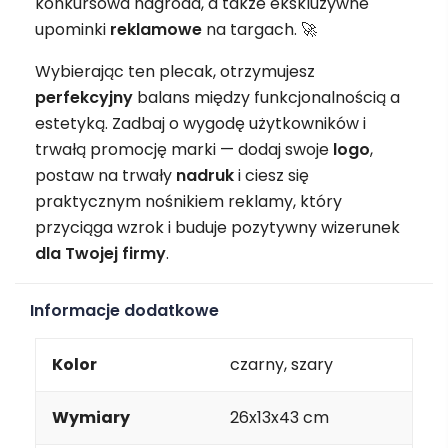
konkursowa nagroda, a także ekskluzywne
upominki
reklamowe
na targach. 🚀
Wybierając ten plecak, otrzymujesz
perfekcyjny
balans między funkcjonalnością a
estetyką. Zadbaj o wygodę użytkowników i
trwałą promocję marki — dodaj swoje
logo
,
postaw na trwały
nadruk
i ciesz się
praktycznym nośnikiem reklamy, który
przyciąga wzrok i buduje pozytywny wizerunek
dla Twojej firmy
.
Informacje dodatkowe
Kolor
czarny, szary
Wymiary
26x13x43 cm