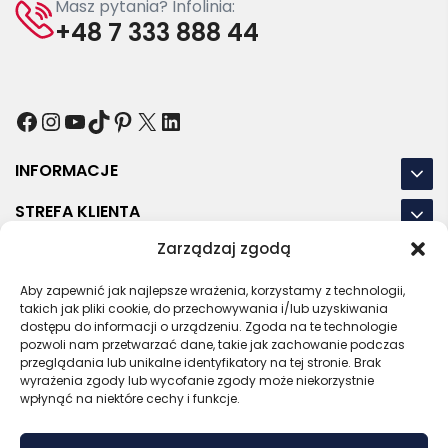
Masz pytania? Infolinia:
+48 7 333 888 44
Facebook
Instagram
YouTube
TikTok
Pinterest
X
LinkedIn
INFORMACJE
STREFA KLIENTA
Zarządzaj zgodą
NASZE LOKALIZACJE
Aby zapewnić jak najlepsze wrażenia, korzystamy z technologii,
OSTATNIE POSTY
takich jak pliki cookie, do przechowywania i/lub uzyskiwania
dostępu do informacji o urządzeniu. Zgoda na te technologie
pozwoli nam przetwarzać dane, takie jak zachowanie podczas
przeglądania lub unikalne identyfikatory na tej stronie. Brak
wyrażenia zgody lub wycofanie zgody może niekorzystnie
RODO
REGULAMIN
POLITYKA PRYWATNOŚCI
wpłynąć na niektóre cechy i funkcje.
POLITYKA PLIKÓW COOKIES (EU)