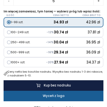
-
+
Plecak
MILANO
Im więcej zamawiasz, tym taniej — wybierz próg lub wpisz ilość:
ILOŚĆ
CENA NETTO
CENA BRUTTO
34.93
zł
42.96
zł
1–99 szt.
30.74
zł
37.81
zł
100–249 szt.
−12%
30.04
zł
36.95
zł
250–499 szt.
−14%
29.34
zł
36.09
zł
500–999 szt.
−16%
27.94
zł
34.37
zł
1000+ szt.
−20%
Ceny netto bez kosztów nadruku. Wysyłka bez nadruku 1-3 dni robocze,
z nadrukiem 5-10.
Kup bez nadruku
Wyceń z logo