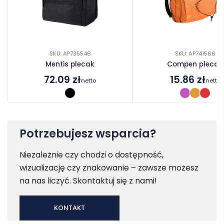
SKU: AP735548
SKU: AP741566
Mentis plecak
Compen plecak
72.09
zł
15.86
zł
netto
netto
Potrzebujesz wsparcia?
Niezależnie czy chodzi o dostępność,
wizualizację czy znakowanie – zawsze możesz
na nas liczyć. Skontaktuj się z nami!
KONTAKT