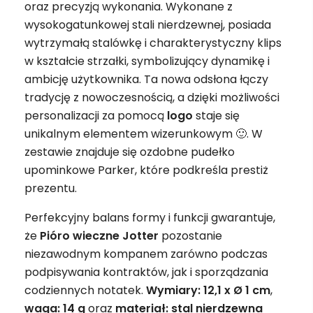
oraz precyzją wykonania. Wykonane z
wysokogatunkowej stali nierdzewnej, posiada
wytrzymałą stalówkę i charakterystyczny klips
w kształcie strzałki, symbolizujący dynamikę i
ambicję użytkownika. Ta nowa odsłona łączy
tradycję z nowoczesnością, a dzięki możliwości
personalizacji za pomocą
logo
staje się
unikalnym elementem wizerunkowym 🙂. W
zestawie znajduje się ozdobne pudełko
upominkowe Parker, które podkreśla prestiż
prezentu.
Perfekcyjny balans formy i funkcji gwarantuje,
że
Pióro wieczne Jotter
pozostanie
niezawodnym kompanem zarówno podczas
podpisywania kontraktów, jak i sporządzania
codziennych notatek.
Wymiary: 12,1 x Ø 1 cm
,
waga: 14 g
oraz
materiał: stal nierdzewna