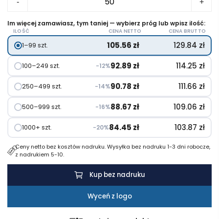
-
+
Pióro
wieczne
Im więcej zamawiasz, tym taniej — wybierz próg lub wpisz ilość:
ILOŚĆ
CENA NETTO
CENA BRUTTO
Jotter
105.56
zł
129.84
zł
1–99 szt.
92.89
zł
114.25
zł
100–249 szt.
−12%
90.78
zł
111.66
zł
250–499 szt.
−14%
88.67
zł
109.06
zł
500–999 szt.
−16%
84.45
zł
103.87
zł
1000+ szt.
−20%
Ceny netto bez kosztów nadruku. Wysyłka bez nadruku 1-3 dni robocze,
z nadrukiem 5-10.
Kup bez nadruku
Wyceń z logo