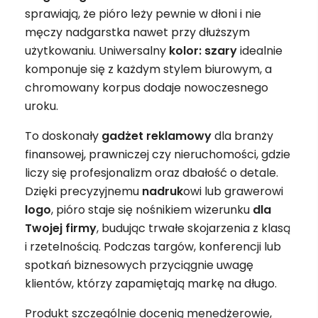
sprawiają, że pióro leży pewnie w dłoni i nie
męczy nadgarstka nawet przy dłuższym
użytkowaniu. Uniwersalny
kolor: szary
idealnie
komponuje się z każdym stylem biurowym, a
chromowany korpus dodaje nowoczesnego
uroku.
To doskonały
gadżet
reklamowy
dla branży
finansowej, prawniczej czy nieruchomości, gdzie
liczy się profesjonalizm oraz dbałość o detale.
Dzięki precyzyjnemu
nadruk
owi lub grawerowi
logo
, pióro staje się nośnikiem wizerunku
dla
Twojej firmy
, budując trwałe skojarzenia z klasą
i rzetelnością. Podczas targów, konferencji lub
spotkań biznesowych przyciągnie uwagę
klientów, którzy zapamiętają markę na długo.
Produkt szczególnie docenią menedżerowie,