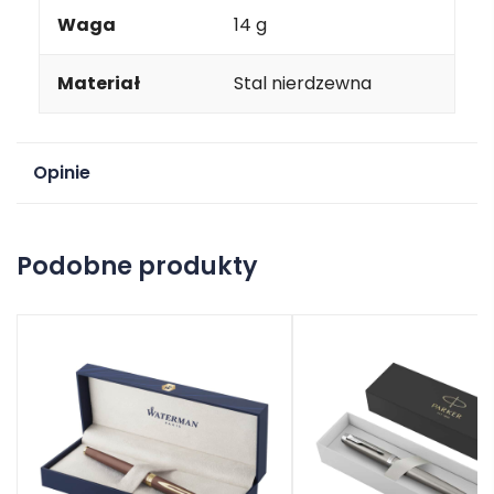
Waga
14 g
Materiał
Stal nierdzewna
Opinie
Na razie nie ma opinii o produkcie.
Podobne produkty
Dodaj opinię