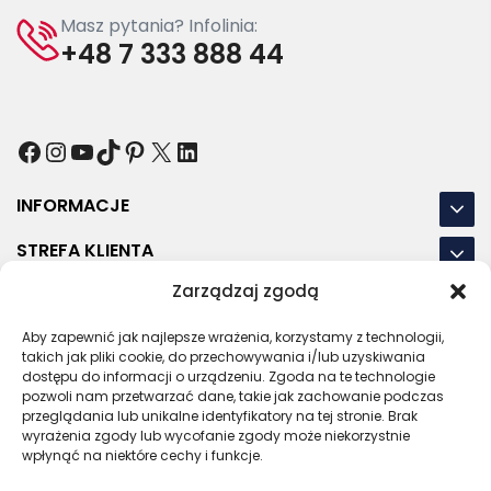
Masz pytania? Infolinia:
+48 7 333 888 44
Facebook
Instagram
YouTube
TikTok
Pinterest
X
LinkedIn
INFORMACJE
STREFA KLIENTA
Zarządzaj zgodą
NASZE LOKALIZACJE
Aby zapewnić jak najlepsze wrażenia, korzystamy z technologii,
OSTATNIE POSTY
takich jak pliki cookie, do przechowywania i/lub uzyskiwania
dostępu do informacji o urządzeniu. Zgoda na te technologie
pozwoli nam przetwarzać dane, takie jak zachowanie podczas
przeglądania lub unikalne identyfikatory na tej stronie. Brak
wyrażenia zgody lub wycofanie zgody może niekorzystnie
RODO
REGULAMIN
POLITYKA PRYWATNOŚCI
wpłynąć na niektóre cechy i funkcje.
POLITYKA PLIKÓW COOKIES (EU)