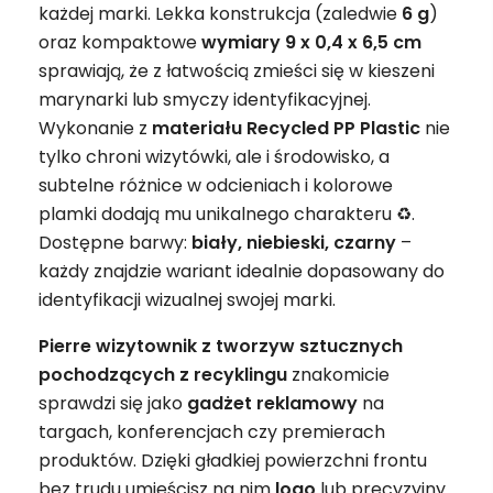
każdej marki. Lekka konstrukcja (zaledwie
6 g
)
oraz kompaktowe
wymiary 9 x 0,4 x 6,5 cm
sprawiają, że z łatwością zmieści się w kieszeni
marynarki lub smyczy identyfikacyjnej.
Wykonanie z
materiału Recycled PP Plastic
nie
tylko chroni wizytówki, ale i środowisko, a
subtelne różnice w odcieniach i kolorowe
plamki dodają mu unikalnego charakteru ♻️.
Dostępne barwy:
biały, niebieski, czarny
–
każdy znajdzie wariant idealnie dopasowany do
identyfikacji wizualnej swojej marki.
Pierre wizytownik z tworzyw sztucznych
pochodzących z recyklingu
znakomicie
sprawdzi się jako
gadżet
reklamowy
na
targach, konferencjach czy premierach
produktów. Dzięki gładkiej powierzchni frontu
bez trudu umieścisz na nim
logo
lub precyzyjny