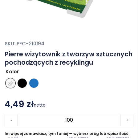
SKU:
PFC-210194
Pierre wizytownik z tworzyw sztucznych
pochodzących z recyklingu
Kolor
4,49 zł
netto
ilość
-
+
Pierre wizytownik
z
Im więcej zamawiasz, tym taniej — wybierz próg lub wpisz ilość: