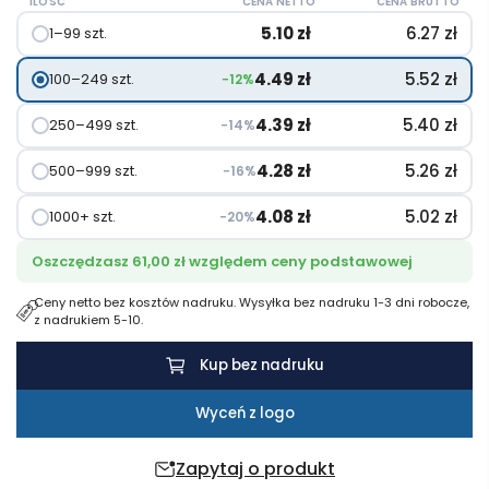
ILOŚĆ
CENA NETTO
CENA BRUTTO
tworzyw
5.10
zł
6.27
zł
1–99 szt.
sztucznych
pochodzących
4.49
zł
5.52
zł
100–249 szt.
−12%
z
recyklingu
4.39
zł
5.40
zł
250–499 szt.
−14%
4.28
zł
5.26
zł
500–999 szt.
−16%
4.08
zł
5.02
zł
1000+ szt.
−20%
Oszczędzasz 61,00 zł względem ceny podstawowej
Ceny netto bez kosztów nadruku. Wysyłka bez nadruku 1-3 dni robocze,
z nadrukiem 5-10.
Kup bez nadruku
Wyceń z logo
Zapytaj o produkt