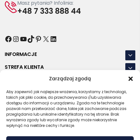
Masz pytania? Infolinia:
+48 7 333 888 44
Facebook
Instagram
YouTube
TikTok
Pinterest
X
LinkedIn
INFORMACJE
STREFA KLIENTA
Zarządzaj zgodą
NASZE LOKALIZACJE
Aby zapewnić jak najlepsze wrażenia, korzystamy z technologii,
OSTATNIE POSTY
takich jak pliki cookie, do przechowywania i/lub uzyskiwania
dostępu do informacji o urządzeniu. Zgoda na te technologie
pozwoli nam przetwarzać dane, takie jak zachowanie podczas
przeglądania lub unikalne identyfikatory na tej stronie. Brak
wyrażenia zgody lub wycofanie zgody może niekorzystnie
RODO
REGULAMIN
POLITYKA PRYWATNOŚCI
wpłynąć na niektóre cechy i funkcje.
POLITYKA PLIKÓW COOKIES (EU)