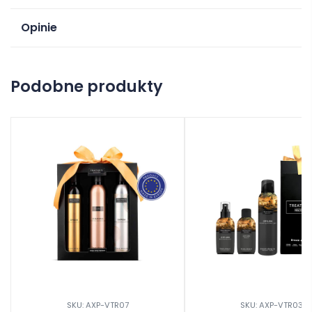
Opinie
Na razie nie ma opinii o produkcie.
Podobne produkty
Dodaj opinię
SKU: AXP-VTR07
SKU: AXP-VTR03