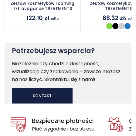
Zestaw kosmetyków Foaming
Zestaw kosmetyków 
Extravagance TREATMENTS
TREATMENTS
122.10
zł
88.32
zł
netto
netto
Potrzebujesz wsparcia?
Niezależnie czy chodzi o dostępność,
wizualizację czy znakowanie – zawsze możesz
na nas liczyć. Skontaktuj się z nami!
KONTAKT
Bezpieczne płatności
Oc
Płać wygodnie i bez stresu
Za