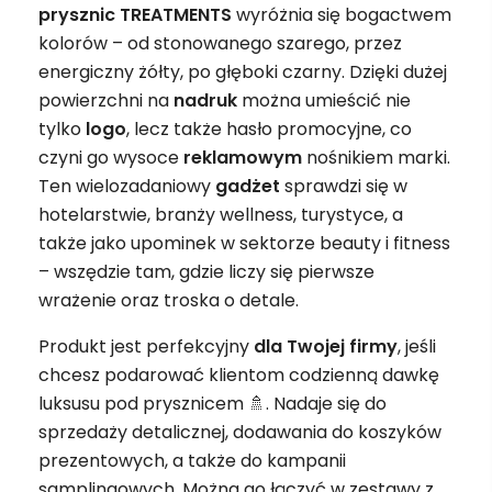
prysznic TREATMENTS
wyróżnia się bogactwem
kolorów – od stonowanego szarego, przez
energiczny żółty, po głęboki czarny. Dzięki dużej
powierzchni na
nadruk
można umieścić nie
tylko
logo
, lecz także hasło promocyjne, co
czyni go wysoce
reklamowym
nośnikiem marki.
Ten wielozadaniowy
gadżet
sprawdzi się w
hotelarstwie, branży wellness, turystyce, a
także jako upominek w sektorze beauty i fitness
– wszędzie tam, gdzie liczy się pierwsze
wrażenie oraz troska o detale.
Produkt jest perfekcyjny
dla Twojej firmy
, jeśli
chcesz podarować klientom codzienną dawkę
luksusu pod prysznicem 🚿. Nadaje się do
sprzedaży detalicznej, dodawania do koszyków
prezentowych, a także do kampanii
samplingowych. Można go łączyć w zestawy z