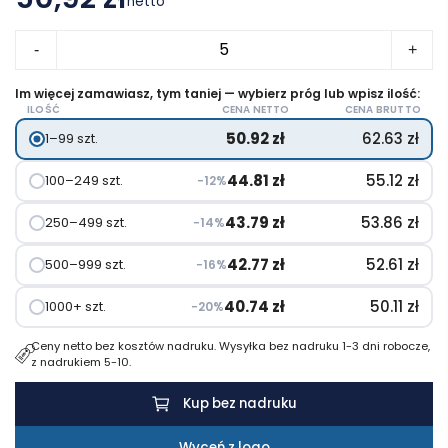
netto
ilość
-
+
Pieniący
się
Im więcej zamawiasz, tym taniej — wybierz próg lub wpisz ilość:
ILOŚĆ
CENA NETTO
CENA BRUTTO
żel
50.92
zł
62.63
zł
1–99 szt.
pod
prysznic
44.81
zł
55.12
zł
100–249 szt.
−12%
TREATMENTS
43.79
zł
53.86
zł
250–499 szt.
−14%
42.77
zł
52.61
zł
500–999 szt.
−16%
40.74
zł
50.11
zł
1000+ szt.
−20%
Ceny netto bez kosztów nadruku. Wysyłka bez nadruku 1-3 dni robocze,
z nadrukiem 5-10.
Kup bez nadruku
Wyceń z logo