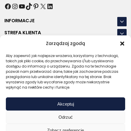
Facebook
Instagram
YouTube
TikTok
Pinterest
X
LinkedIn
INFORMACJE
STREFA KLIENTA
Zarządzaj zgodą
NASZE LOKALIZACJE
Aby zapewnić jak najlepsze wrażenia, korzystamy z technologii,
OSTATNIE POSTY
takich jak pliki cookie, do przechowywania i/lub uzyskiwania
dostępu do informacji o urządzeniu. Zgoda na te technologie
pozwoli nam przetwarzać dane, takie jak zachowanie podczas
przeglądania lub unikalne identyfikatory na tej stronie. Brak
wyrażenia zgody lub wycofanie zgody może niekorzystnie
RODO
REGULAMIN
POLITYKA PRYWATNOŚCI
wpłynąć na niektóre cechy i funkcje.
POLITYKA PLIKÓW COOKIES (EU)
Akceptuj
Bezpieczny sklep
Zaufany sprzedawca
Certyfikat SSL
Sprawdź opinie
Odrzuć
Copyright © 2026 Gadzety.pl
Zobacz preferencje