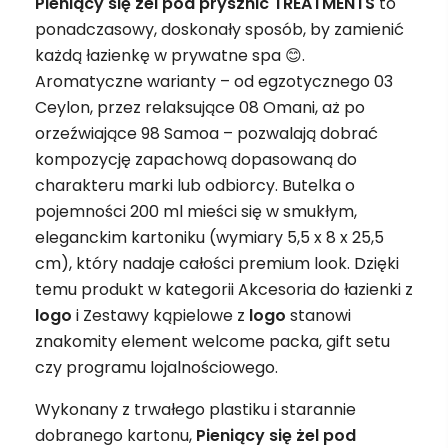
Pieniący się żel pod prysznic TREATMENTS
to
ponadczasowy, doskonały sposób, by zamienić
każdą łazienkę w prywatne spa 😊.
Aromatyczne warianty – od egzotycznego 03
Ceylon, przez relaksujące 08 Omani, aż po
orzeźwiające 98 Samoa – pozwalają dobrać
kompozycję zapachową dopasowaną do
charakteru marki lub odbiorcy. Butelka o
pojemności 200 ml mieści się w smukłym,
eleganckim kartoniku (wymiary 5,5 x 8 x 25,5
cm), który nadaje całości premium look. Dzięki
temu produkt w kategorii Akcesoria do łazienki z
logo
i Zestawy kąpielowe z
logo
stanowi
znakomity element welcome packa, gift setu
czy programu lojalnościowego.
Wykonany z trwałego plastiku i starannie
dobranego kartonu,
Pieniący się żel pod