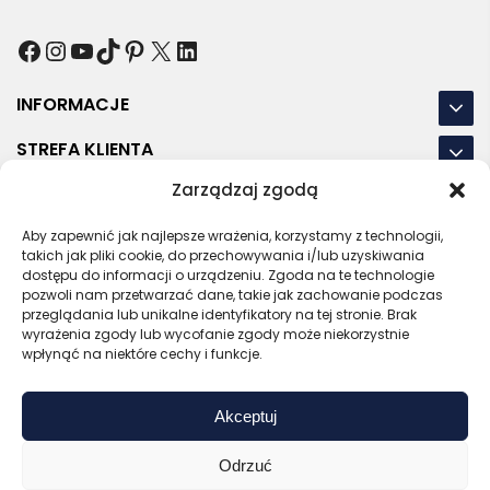
Facebook
Instagram
YouTube
TikTok
Pinterest
X
LinkedIn
INFORMACJE
STREFA KLIENTA
Zarządzaj zgodą
NASZE LOKALIZACJE
Aby zapewnić jak najlepsze wrażenia, korzystamy z technologii,
OSTATNIE POSTY
takich jak pliki cookie, do przechowywania i/lub uzyskiwania
dostępu do informacji o urządzeniu. Zgoda na te technologie
pozwoli nam przetwarzać dane, takie jak zachowanie podczas
przeglądania lub unikalne identyfikatory na tej stronie. Brak
wyrażenia zgody lub wycofanie zgody może niekorzystnie
RODO
REGULAMIN
POLITYKA PRYWATNOŚCI
wpłynąć na niektóre cechy i funkcje.
POLITYKA PLIKÓW COOKIES (EU)
Akceptuj
Bezpieczny sklep
Zaufany sprzedawca
Certyfikat SSL
Sprawdź opinie
Odrzuć