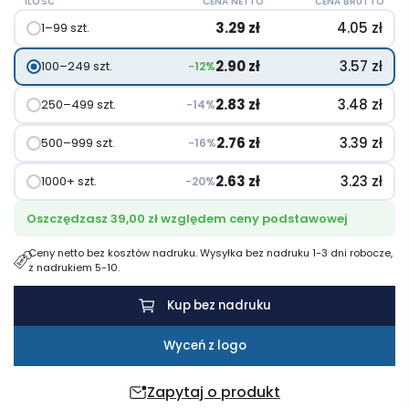
ILOŚĆ
CENA NETTO
CENA BRUTTO
długopis
3.29
zł
4.05
zł
1–99 szt.
bez
atramentu
2.90
zł
3.57
zł
100–249 szt.
−12%
2.83
zł
3.48
zł
250–499 szt.
−14%
2.76
zł
3.39
zł
500–999 szt.
−16%
2.63
zł
3.23
zł
1000+ szt.
−20%
Oszczędzasz 39,00 zł względem ceny podstawowej
Ceny netto bez kosztów nadruku. Wysyłka bez nadruku 1-3 dni robocze,
z nadrukiem 5-10.
Kup bez nadruku
Wyceń z logo
Zapytaj o produkt