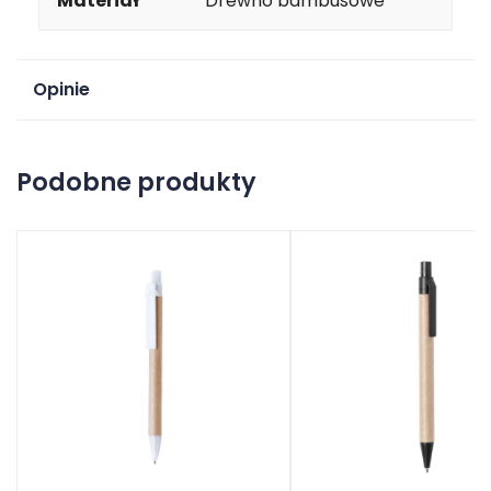
Materiał
Drewno bambusowe
Opinie
Na razie nie ma opinii o produkcie.
Podobne produkty
Dodaj opinię