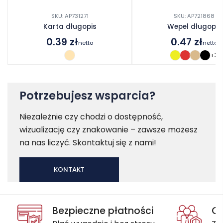
SKU: AP731271
SKU: AP721868
Karta długopis
Wepel długopis
0.39
zł
0.47
zł
netto
netto
+3
Potrzebujesz wsparcia?
Niezależnie czy chodzi o dostępność,
wizualizację czy znakowanie – zawsze możesz
na nas liczyć. Skontaktuj się z nami!
KONTAKT
Bezpieczne płatności
Oc