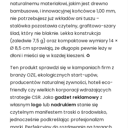
naturalnemu materiałowi, jakim jest drewno
bambusowe, i innowacyjnej końcówce 1,00 mm,
nie potrzebujesz już wkładów ani tuszu –
stalówka pozostawia czytelny, grafitowo-szary
ślad, który nie blaknie. Lekka konstrukcja
(zaledwie 7,5 g) oraz kompaktowe wymiary 14 ×
Ø 8,5 cm sprawiają, że długopis pewnie leży w
dłoni i mieści się w każdej kieszeni. ♻️
Ten produkt sprawdzi się w kampaniach firm z
branży OZE, ekologicznych start-upów,
producentów naturalnej żywności, hoteli eco-
friendly czy wielkich korporacji wdrażających
strategie CSR. Jako
gadżet
reklamowy
z
własnym
logo
lub
nadrukiem
stanie się
czytelnym manifestem troski o środowisko,
jednocześnie podkreślając profesjonalizm
marki. Perfekcyjny do rozdawania na targach,