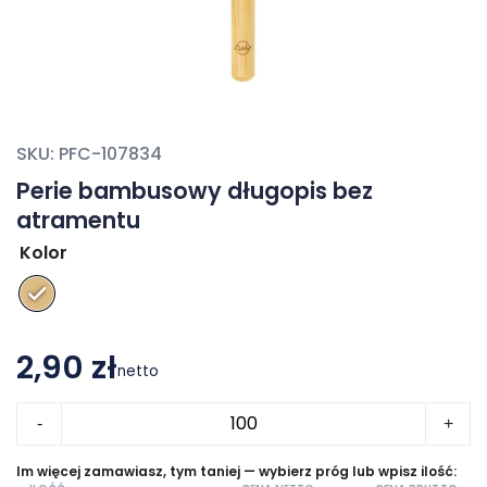
SKU:
PFC-107834
Perie bambusowy długopis bez
atramentu
Kolor
2,90 zł
netto
ilość
-
+
Perie
bambusowy
Im więcej zamawiasz, tym taniej — wybierz próg lub wpisz ilość: