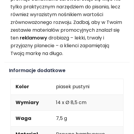
tylko praktycznym narzędziem do pisania, lecz
również wyrazistym nośnikiem wartości
zrównoważonego rozwoju. Zadbaj, aby w Twoim
zestawie materiałów promocyjnych znalazł się
ten
reklamowy
drobiazg – lekki, trwały i
przyjazny planecie – a klienci zapamiętają
Twoją markę na długo.
Informacje dodatkowe
Kolor
piasek pustyni
Wymiary
14 x Ø 8,5 cm
Waga
7,5 g