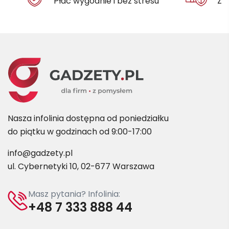
Płać wygodnie i bez stresu
Za
Nasza infolinia dostępna od poniedziałku
do piątku w godzinach od 9:00-17:00
info@gadzety.pl
ul. Cybernetyki 10, 02-677 Warszawa
Masz pytania? Infolinia:
+48 7 333 888 44