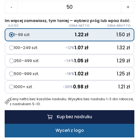
ilość
cen:
-
+
Otwieracz
od
w
Im więcej zamawiasz, tym taniej — wybierz próg lub wpisz ilość:
1.22 zł
ILOŚĆ
CENA NETTO
CENA BRUTTO
kształcie
do
1.22
zł
1.50
zł
1–99 szt.
butelki
1.67 zł
BOTELIA
1.07
zł
1.32
zł
100–249 szt.
−12%
1.05
zł
1.29
zł
250–499 szt.
−14%
1.02
zł
1.25
zł
500–999 szt.
−16%
0.98
zł
1.21
zł
1000+ szt.
−20%
Ceny netto bez kosztów nadruku. Wysyłka bez nadruku 1-3 dni robocze,
z nadrukiem 5-10.
Kup bez nadruku
Wyceń z logo