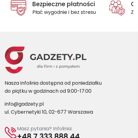
Bezpieczne płatności
Oc
Płać wygodnie i bez stresu
Za
Nasza infolinia dostępna od poniedziałku
do piątku w godzinach od 9:00-17:00
info@gadzety.pl
ul. Cybernetyki 10, 02-677 Warszawa
Masz pytania? Infolinia:
+48 7 333 888 44