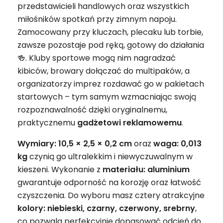
przedstawicieli handlowych oraz wszystkich
miłośników spotkań przy zimnym napoju.
Zamocowany przy kluczach, plecaku lub torbie,
zawsze pozostaje pod ręką, gotowy do działania
🍻. Kluby sportowe mogą nim nagradzać
kibiców, browary dołączać do multipaków, a
organizatorzy imprez rozdawać go w pakietach
startowych – tym samym wzmacniając swoją
rozpoznawalność dzięki oryginalnemu,
praktycznemu
gadżetowi
reklamowemu
.
Wymiary: 10,5 × 2,5 × 0,2 cm
oraz
waga: 0,013
kg
czynią go ultralekkim i niewyczuwalnym w
kieszeni. Wykonanie z
materiału: aluminium
gwarantuje odporność na korozję oraz łatwość
czyszczenia. Do wyboru masz cztery atrakcyjne
kolory: niebieski, czarny, czerwony, srebrny
,
co pozwala perfekcyjnie dopasować odcień do