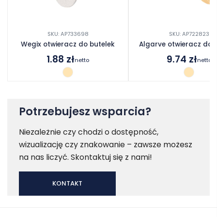
SKU: AP733698
SKU: AP722823
Wegix otwieracz do butelek
Algarve otwieracz do 
1.88
zł
9.74
zł
netto
netto
Potrzebujesz wsparcia?
Niezależnie czy chodzi o dostępność,
wizualizację czy znakowanie – zawsze możesz
na nas liczyć. Skontaktuj się z nami!
KONTAKT