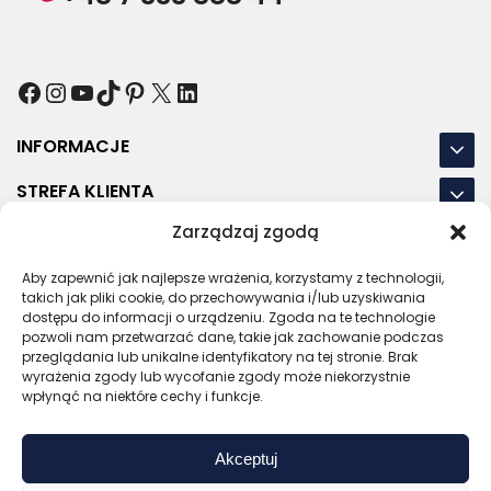
Facebook
Instagram
YouTube
TikTok
Pinterest
X
LinkedIn
INFORMACJE
STREFA KLIENTA
Zarządzaj zgodą
NASZE LOKALIZACJE
Aby zapewnić jak najlepsze wrażenia, korzystamy z technologii,
OSTATNIE POSTY
takich jak pliki cookie, do przechowywania i/lub uzyskiwania
dostępu do informacji o urządzeniu. Zgoda na te technologie
pozwoli nam przetwarzać dane, takie jak zachowanie podczas
przeglądania lub unikalne identyfikatory na tej stronie. Brak
wyrażenia zgody lub wycofanie zgody może niekorzystnie
RODO
REGULAMIN
POLITYKA PRYWATNOŚCI
wpłynąć na niektóre cechy i funkcje.
POLITYKA PLIKÓW COOKIES (EU)
Akceptuj
Bezpieczny sklep
Zaufany sprzedawca
Certyfikat SSL
Sprawdź opinie