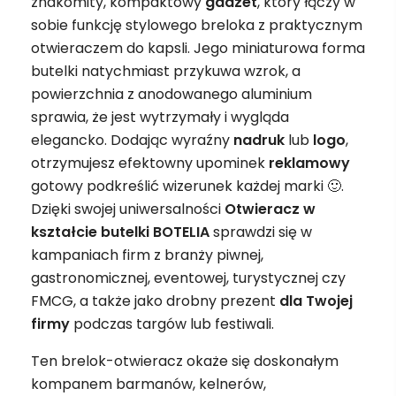
znakomity, kompaktowy
gadżet
, który łączy w
sobie funkcję stylowego breloka z praktycznym
otwieraczem do kapsli. Jego miniaturowa forma
butelki natychmiast przykuwa wzrok, a
powierzchnia z anodowanego aluminium
sprawia, że jest wytrzymały i wygląda
elegancko. Dodając wyraźny
nadruk
lub
logo
,
otrzymujesz efektowny upominek
reklamowy
gotowy podkreślić wizerunek każdej marki 🙂.
Dzięki swojej uniwersalności
Otwieracz w
kształcie butelki BOTELIA
sprawdzi się w
kampaniach firm z branży piwnej,
gastronomicznej, eventowej, turystycznej czy
FMCG, a także jako drobny prezent
dla Twojej
firmy
podczas targów lub festiwali.
Ten brelok-otwieracz okaże się doskonałym
kompanem barmanów, kelnerów,