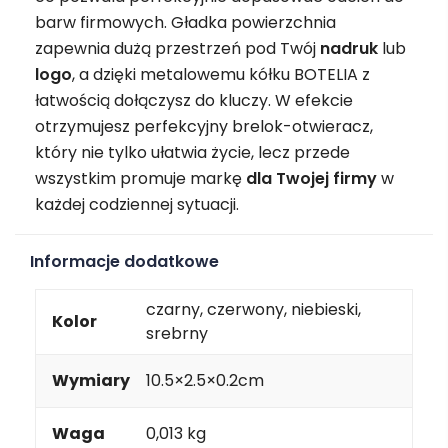
barw firmowych. Gładka powierzchnia
zapewnia dużą przestrzeń pod Twój
nadruk
lub
logo
, a dzięki metalowemu kółku BOTELIA z
łatwością dołączysz do kluczy. W efekcie
otrzymujesz perfekcyjny brelok-otwieracz,
który nie tylko ułatwia życie, lecz przede
wszystkim promuje markę
dla Twojej firmy
w
każdej codziennej sytuacji.
Informacje dodatkowe
czarny, czerwony, niebieski,
Kolor
srebrny
Wymiary
10.5×2.5×0.2cm
Waga
0,013 kg