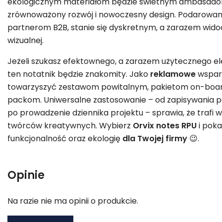
ekologicznym materiałom będzie świetnym ambasador
zrównoważony rozwój i nowoczesny design. Podarowan
partnerom B2B, stanie się dyskretnym, a zarazem wid
wizualnej.
Jeżeli szukasz efektownego, a zarazem użytecznego 
ten notatnik będzie znakomity. Jako
reklamowe
wspar
towarzyszyć zestawom powitalnym, pakietom on-boa
packom. Uniwersalne zastosowanie – od zapisywania
po prowadzenie dziennika projektu – sprawia, że trafi
twórców kreatywnych. Wybierz
Orvix notes RPU
i poka
funkcjonalność oraz ekologię
dla Twojej firmy
😉.
Opinie
Na razie nie ma opinii o produkcie.