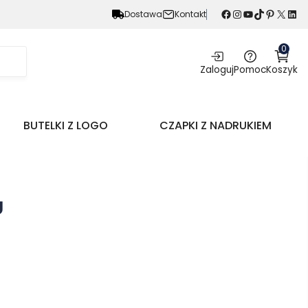
Facebook
Instagram
YouTube
TikTok
Pinterest
X
LinkedIn
Dostawa
Kontakt
0
Zaloguj
Pomoc
Koszyk
BUTELKI Z LOGO
CZAPKI Z NADRUKIEM
U