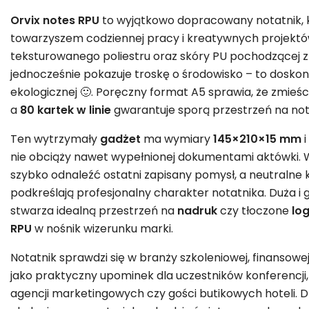
Orvix notes RPU
to wyjątkowo dopracowany notatnik, k
towarzyszem codziennej pracy i kreatywnych projektó
teksturowanego poliestru oraz skóry PU pochodzącej z 
jednocześnie pokazuje troskę o środowisko – to dosko
ekologicznej 🙂. Poręczny format A5 sprawia, że zmieści
a
80 kartek w linie
gwarantuje sporą przestrzeń na notat
Ten wytrzymały
gadżet
ma wymiary
145×210×15 mm
i
nie obciąży nawet wypełnionej dokumentami aktówki
szybko odnaleźć ostatni zapisany pomysł, a neutralne 
podkreślają profesjonalny charakter notatnika. Duża i 
stwarza idealną przestrzeń na
nadruk
czy tłoczone
lo
RPU
w nośnik wizerunku marki.
Notatnik sprawdzi się w branży szkoleniowej, finansowej
jako praktyczny upominek dla uczestników konferencji,
agencji marketingowych czy gości butikowych hoteli. D