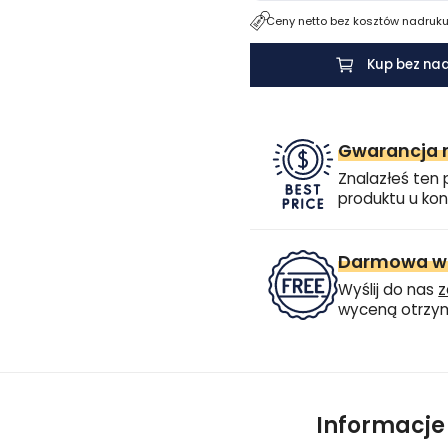
Ceny netto bez kosztów nadruku.
Kup bez na
Gwarancja n
Znalazłeś ten 
produktu u kon
Darmowa wi
Wyślij do nas
z
wyceną otrzym
Informacj