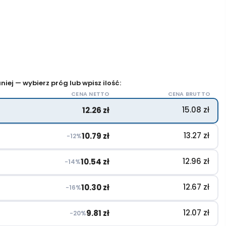
iej — wybierz próg lub wpisz ilość:
CENA NETTO
CENA BRUTTO
15.08
zł
12.26
zł
13.27
zł
10.79
zł
−12%
12.96
zł
10.54
zł
−14%
12.67
zł
10.30
zł
−16%
12.07
zł
9.81
zł
−20%