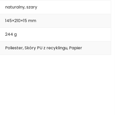
naturalny, szary
145×210×15 mm
244 g
Poliester, Skóry PU z recyklingu, Papier