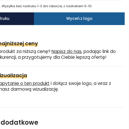
 Wysyłka bez nadruku 1-3 dni robocze, z nadrukiem 5-10.
druku
Wyceń z logo
ajniższej ceny
produkt za niższą cenę?
Napisz do nas
, podając link do
kurencji, a przygotujemy dla Ciebie lepszą ofertę!
zualizacja
apytanie o ten produkt
i dołącz swoje logo, a wraz z
asz darmową wizualizację.
e dodatkowe