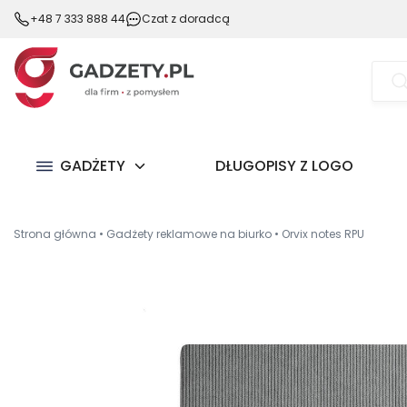
+48 7 333 888 44
Czat z doradcą
Wysz
prod
GADŻETY
DŁUGOPISY Z LOGO
Strona główna
•
Gadżety reklamowe na biurko
•
Orvix notes RPU