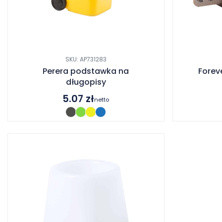
SKU: AP731283
Perera podstawka na
Forev
długopisy
5.07
zł
netto