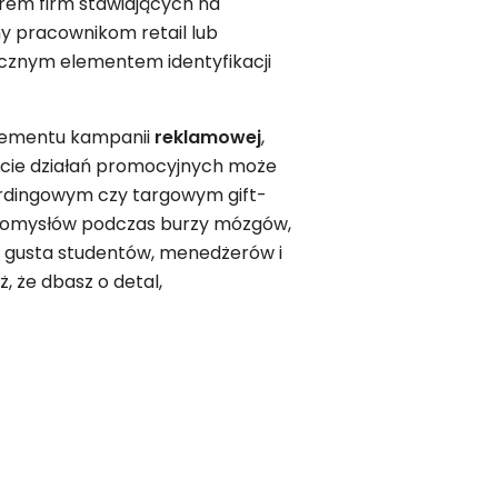
em firm stawiających na
y pracownikom retail lub
ocznym elementem identyfikacji
elementu kampanii
reklamowej
,
cie działań promocyjnych może
rdingowym czy targowym gift-
 pomysłów podczas burzy mózgów,
 w gusta studentów, menedżerów i
ż, że dbasz o detal,