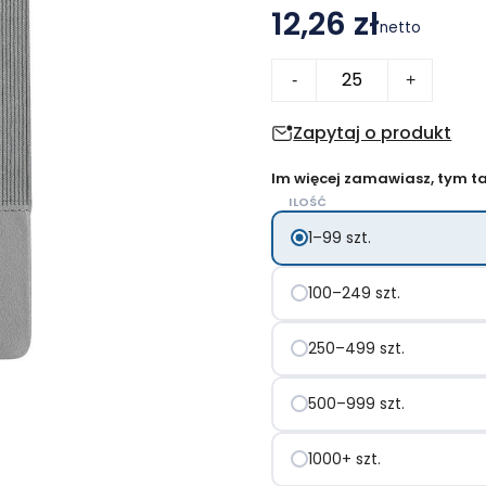
12,26 zł
netto
ilość
-
+
Orvix
notes
Zapytaj o produkt
RPU
Im więcej zamawiasz, tym tan
ILOŚĆ
1–99 szt.
100–249 szt.
250–499 szt.
500–999 szt.
1000+ szt.