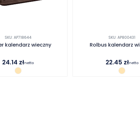
SKU: AP718644
SKU: AP800431
er kalendarz wieczny
Rolbus kalendarz w
24.14
zł
22.45
zł
netto
netto