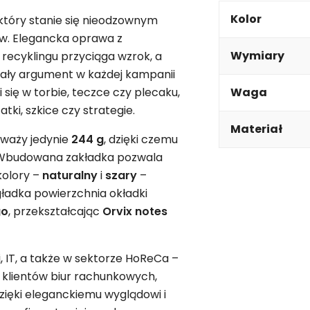
Kolor
tóry stanie się nieodzownym
w. Elegancka oprawa z
Wymiary
recyklingu przyciąga wzrok, a
nały argument w każdej kampanii
 się w torbie, teczce czy plecaku,
Waga
ki, szkice czy strategie.
Materiał
 waży jedynie
244 g
, dzięki czemu
. Wbudowana zakładka pozwala
kolory –
naturalny
i
szary
–
gładka powierzchnia okładki
go
, przekształcając
Orvix notes
, IT, a także w sektorze HoReCa –
 klientów biur rachunkowych,
zięki eleganckiemu wyglądowi i