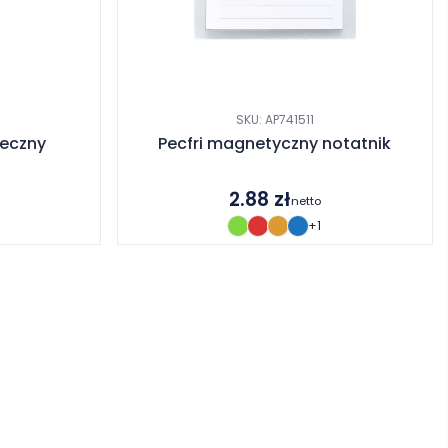
SKU: AP741511
ieczny
Pecfri magnetyczny notatnik
2.88
zł
netto
+1