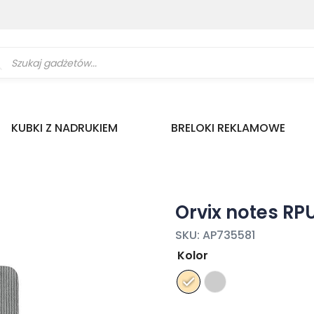
ukiwarka
uktów
KUBKI Z NADRUKIEM
BRELOKI REKLAMOWE
Orvix notes RP
SKU:
AP735581
Kolor