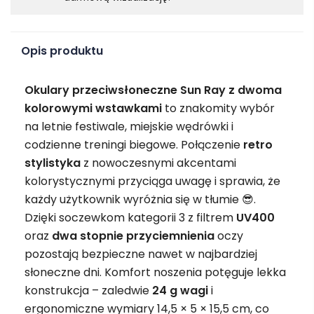
Opis produktu
Okulary przeciwsłoneczne Sun Ray z dwoma
kolorowymi wstawkami
to znakomity wybór
na letnie festiwale, miejskie wędrówki i
codzienne treningi biegowe. Połączenie
retro
stylistyka
z nowoczesnymi akcentami
kolorystycznymi przyciąga uwagę i sprawia, że
każdy użytkownik wyróżnia się w tłumie 😎.
Dzięki soczewkom kategorii 3 z filtrem
UV400
oraz
dwa stopnie przyciemnienia
oczy
pozostają bezpieczne nawet w najbardziej
słoneczne dni. Komfort noszenia potęguje lekka
konstrukcja – zaledwie
24 g wagi
i
ergonomiczne wymiary 14,5 × 5 × 15,5 cm, co