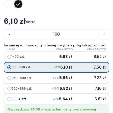
6,10 zł
netto
ilość
-
+
Okulary
przeciwsłoneczne
Im więcej zamawiasz, tym taniej — wybierz próg lub wpisz ilość:
ILOŚĆ
CENA NETTO
CENA BRUTTO
Sun
6.93
zł
8.52
zł
1–99 szt.
Ray
z
6.10
zł
7.50
zł
100–249 szt.
−12%
dwoma
kolorowymi
5.96
zł
7.33
zł
250–499 szt.
−14%
wstawkami
5.82
zł
7.16
zł
500–999 szt.
−16%
5.54
zł
6.81
zł
1000+ szt.
−20%
Oszczędzasz 83,00 zł względem ceny podstawowej