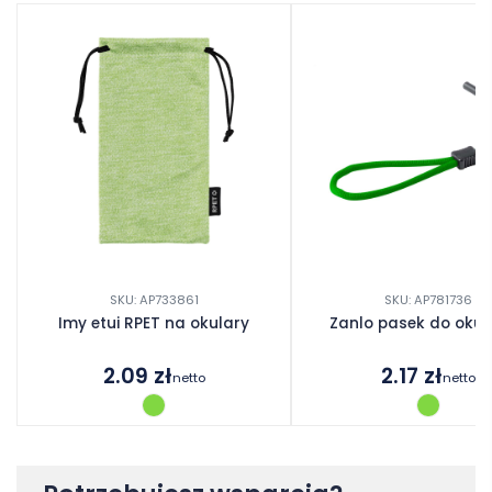
SKU: AP733861
SKU: AP781736
Imy etui RPET na okulary
Zanlo pasek do oku
2.09
zł
2.17
zł
netto
netto