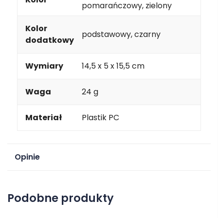
pomarańczowy, zielony
Kolor
podstawowy, czarny
dodatkowy
Wymiary
14,5 x 5 x 15,5 cm
Waga
24 g
Materiał
Plastik PC
Opinie
Na razie nie ma opinii o produkcie.
Podobne produkty
Dodaj opinię