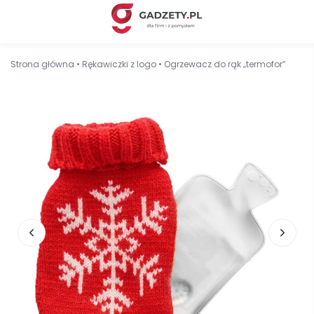
Strona główna
•
Rękawiczki z logo
•
Ogrzewacz do rąk „termofor”