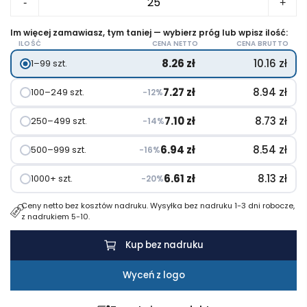
-
+
Ogrzewacz
do
Im więcej zamawiasz, tym taniej — wybierz próg lub wpisz ilość:
ILOŚĆ
CENA NETTO
CENA BRUTTO
rąk
8.26
zł
10.16
zł
1–99 szt.
"termofor"
7.27
zł
8.94
zł
100–249 szt.
−12%
7.10
zł
8.73
zł
250–499 szt.
−14%
6.94
zł
8.54
zł
500–999 szt.
−16%
6.61
zł
8.13
zł
1000+ szt.
−20%
Ceny netto bez kosztów nadruku. Wysyłka bez nadruku 1-3 dni robocze,
z nadrukiem 5-10.
Kup bez nadruku
Wyceń z logo