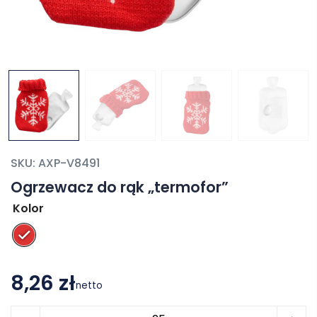
SKU:
AXP-V8491
Ogrzewacz do rąk „termofor”
Kolor
8,26 zł
netto
ilość