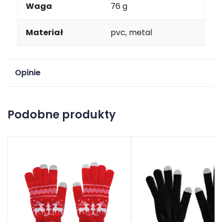
Waga
76 g
Materiał
pvc, metal
Opinie
Na razie nie ma opinii o produkcie.
Podobne produkty
Dodaj opinię