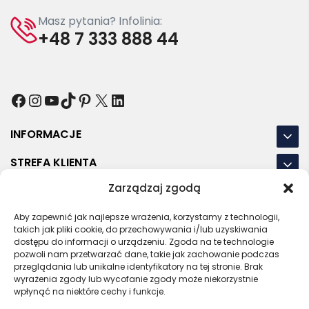
Masz pytania? Infolinia:
+48 7 333 888 44
Facebook
Instagram
YouTube
TikTok
Pinterest
X
LinkedIn
INFORMACJE
STREFA KLIENTA
Zarządzaj zgodą
NASZE LOKALIZACJE
Aby zapewnić jak najlepsze wrażenia, korzystamy z technologii,
OSTATNIE POSTY
takich jak pliki cookie, do przechowywania i/lub uzyskiwania
dostępu do informacji o urządzeniu. Zgoda na te technologie
pozwoli nam przetwarzać dane, takie jak zachowanie podczas
przeglądania lub unikalne identyfikatory na tej stronie. Brak
wyrażenia zgody lub wycofanie zgody może niekorzystnie
RODO
REGULAMIN
POLITYKA PRYWATNOŚCI
wpłynąć na niektóre cechy i funkcje.
POLITYKA PLIKÓW COOKIES (EU)