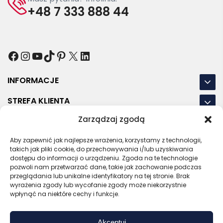
+48 7 333 888 44
Facebook
Instagram
YouTube
TikTok
Pinterest
X
LinkedIn
INFORMACJE
STREFA KLIENTA
Zarządzaj zgodą
NASZE LOKALIZACJE
Aby zapewnić jak najlepsze wrażenia, korzystamy z technologii,
OSTATNIE POSTY
takich jak pliki cookie, do przechowywania i/lub uzyskiwania
dostępu do informacji o urządzeniu. Zgoda na te technologie
pozwoli nam przetwarzać dane, takie jak zachowanie podczas
przeglądania lub unikalne identyfikatory na tej stronie. Brak
wyrażenia zgody lub wycofanie zgody może niekorzystnie
RODO
REGULAMIN
POLITYKA PRYWATNOŚCI
wpłynąć na niektóre cechy i funkcje.
POLITYKA PLIKÓW COOKIES (EU)
Akceptuj