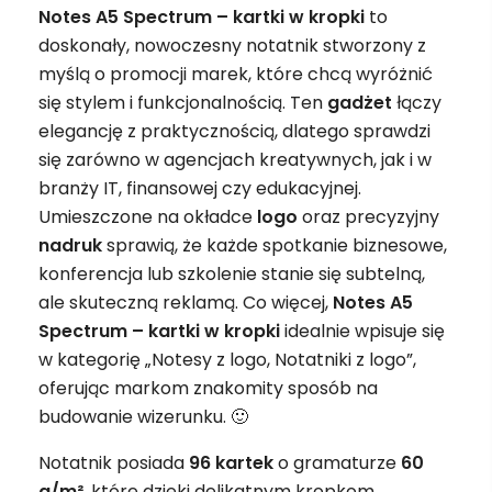
Notes A5 Spectrum – kartki w kropki
to
doskonały, nowoczesny notatnik stworzony z
myślą o promocji marek, które chcą wyróżnić
się stylem i funkcjonalnością. Ten
gadżet
łączy
elegancję z praktycznością, dlatego sprawdzi
się zarówno w agencjach kreatywnych, jak i w
branży IT, finansowej czy edukacyjnej.
Umieszczone na okładce
logo
oraz precyzyjny
nadruk
sprawią, że każde spotkanie biznesowe,
konferencja lub szkolenie stanie się subtelną,
ale skuteczną reklamą. Co więcej,
Notes A5
Spectrum – kartki w kropki
idealnie wpisuje się
w kategorię „Notesy z logo, Notatniki z logo”,
oferując markom znakomity sposób na
budowanie wizerunku. 🙂
Notatnik posiada
96 kartek
o gramaturze
60
g/m²
, które dzięki delikatnym kropkom