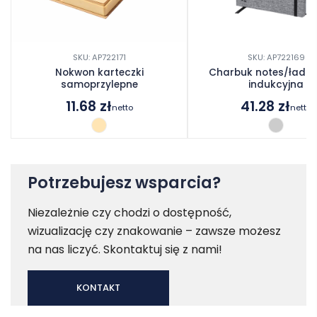
SKU: AP722171
SKU: AP722169
Nokwon karteczki
Charbuk notes/łado
samoprzylepne
indukcyjna
11.68
zł
41.28
zł
netto
netto
Potrzebujesz wsparcia?
Niezależnie czy chodzi o dostępność,
wizualizację czy znakowanie – zawsze możesz
na nas liczyć. Skontaktuj się z nami!
KONTAKT