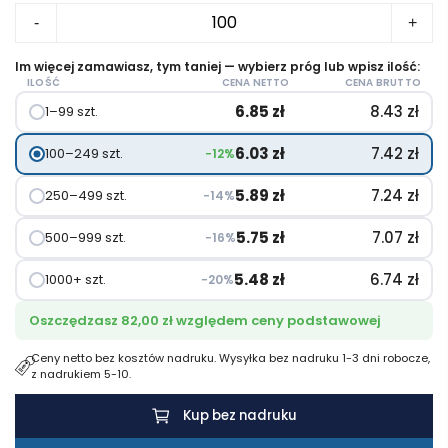
ilość
-
+
Notes
A5
Im więcej zamawiasz, tym taniej — wybierz próg lub wpisz ilość:
ILOŚĆ
CENA NETTO
CENA BRUTTO
Spectrum
6.85
zł
8.43
zł
1–99 szt.
–
kartki
6.03
zł
7.42
zł
100–249 szt.
−12%
w
kropki
5.89
zł
7.24
zł
250–499 szt.
−14%
5.75
zł
7.07
zł
500–999 szt.
−16%
5.48
zł
6.74
zł
1000+ szt.
−20%
Oszczędzasz 82,00 zł względem ceny podstawowej
Ceny netto bez kosztów nadruku. Wysyłka bez nadruku 1-3 dni robocze,
z nadrukiem 5-10.
Kup bez nadruku