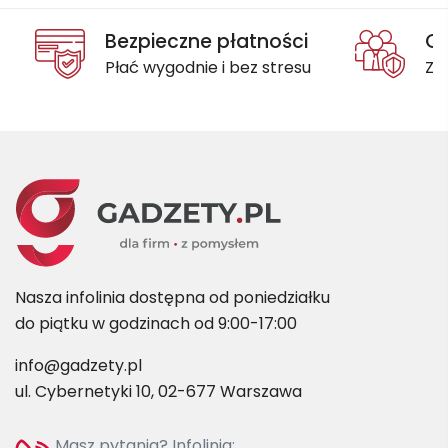
Bezpieczne płatności
Oc
Płać wygodnie i bez stresu
Za
Nasza infolinia dostępna od poniedziałku
do piątku w godzinach od 9:00-17:00
info@gadzety.pl
ul. Cybernetyki 10, 02-677 Warszawa
Masz pytania? Infolinia: