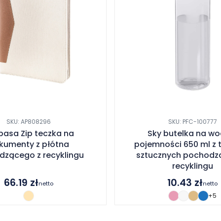
SKU: AP808296
SKU: PFC-100777
basa Zip teczka na
Sky butelka na wo
kumenty z płótna
pojemności 650 ml z 
zącego z recyklingu
sztucznych pochodz
recyklingu
66.19
zł
10.43
zł
netto
netto
+5