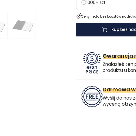
1000+ szt.
Ceny netto bez kosztów nadruku.
Kup bez na
Gwarancja n
Znalazłeś ten 
produktu u kon
Darmowa wi
Wyślij do nas
z
wyceną otrzym