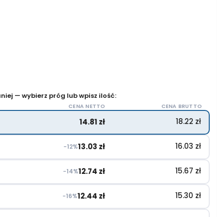
iej — wybierz próg lub wpisz ilość:
CENA NETTO
CENA BRUTTO
18.22
zł
14.81
zł
16.03
zł
13.03
zł
−12%
15.67
zł
12.74
zł
−14%
15.30
zł
12.44
zł
−16%