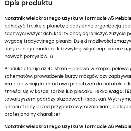
Opis produktu
Notatnik wielokrotnego użytku w formacie A5 Pebbl
połączyć troskę o planetę z codzienną organizacją za
zachwyci wszystkich, którzy chcą ograniczyć zużycie p
wygodę tradycyjnego pisania. Dzięki możliwości zmaz
dołączonego markera lub zwykłej wilgotnej ściereczki, 
nowych pomysłów. ♻️
Produkt oferuje aż 40 stron – połowa w kropki, połowa 
schematów, prowadzenie burzy mózgów czy zapisywani
cm
zapewniają komfortową przestrzeń do notatek, a 
zmieści się w każdej torbie lub plecaku. Lekka
waga: 19
towarzyszem podróży służbowych i spotkań. Wytrzym
chroni strony przed przypadkowymi zalaniami, a elega
profesjonalny charakter.
Notatnik wielokrotnego użytku w formacie A5 Pebbl