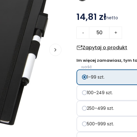
14,81 zł
netto
ilość
-
+
Notatnik
wielokrotnego
Zapytaj o produkt
użytku
Im więcej zamawiasz, tym tan
w
ILOŚĆ
formacie
1–99 szt.
A5
Pebbles
100–249 szt.
250–499 szt.
500–999 szt.