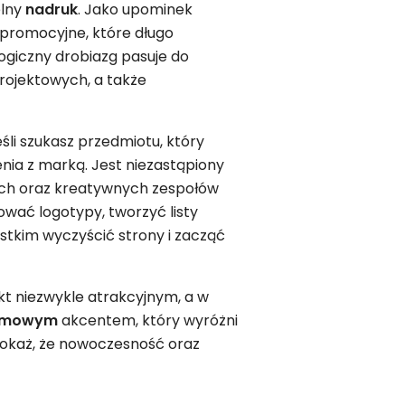
elny
nadruk
. Jako upominek
 promocyjne, które długo
ogiczny drobiazg pasuje do
projektowych, a także
jeśli szukasz przedmiotu, który
nia z marką. Jest niezastąpiony
wych oraz kreatywnych zespołów
wać logotypy, tworzyć listy
stkim wyczyścić strony i zacząć
kt niezwykle atrakcyjnym, a w
amowym
akcentem, który wyróżni
pokaż, że nowoczesność oraz