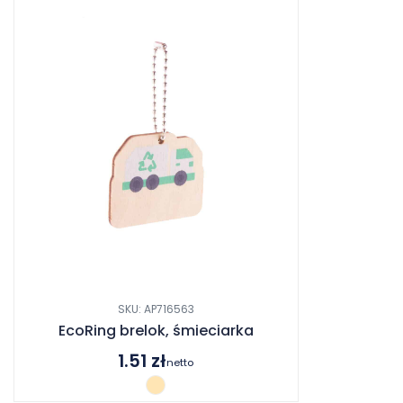
SKU: AP716563
EcoRing brelok, śmieciarka
1.51
zł
netto