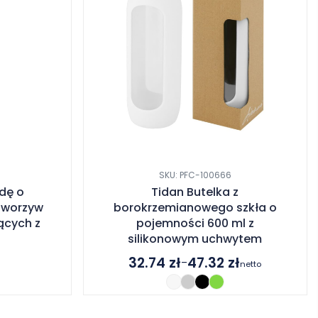
SKU: PFC-100666
dę o
Tidan Butelka z
tworzyw
borokrzemianowego szkła o
ących z
pojemności 600 ml z
silikonowym uchwytem
32.74
zł
47.32
zł
–
netto
Zakres
cen:
od
32.74 zł