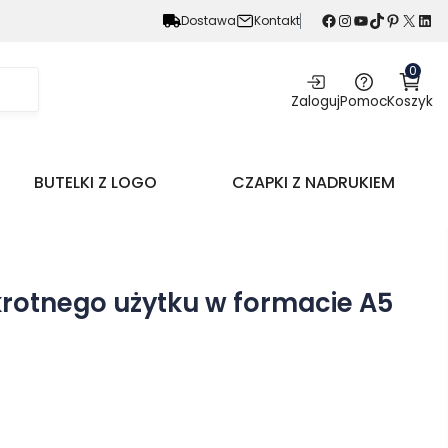
Facebook
Instagram
YouTube
TikTok
Pinterest
X
LinkedIn
Dostawa
Kontakt
0
Zaloguj
Pomoc
Koszyk
BUTELKI Z LOGO
CZAPKI Z NADRUKIEM
krotnego użytku w formacie A5