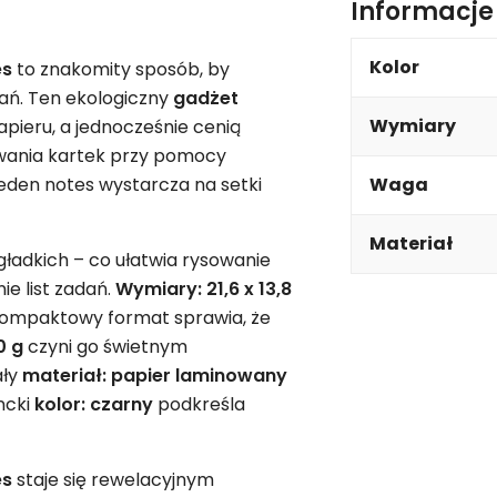
Informacj
Kolor
es
to znakomity sposób, by
dań. Ten ekologiczny
gadżet
Wymiary
apieru, a jednocześnie cenią
ywania kartek przy pomocy
jeden notes wystarcza na setki
Waga
Materiał
gładkich – co ułatwia rysowanie
e list zadań.
Wymiary: 21,6 x 13,8
kompaktowy format sprawia, że
0 g
czyni go świetnym
ały
materiał: papier laminowany
ncki
kolor: czarny
podkreśla
es
staje się rewelacyjnym