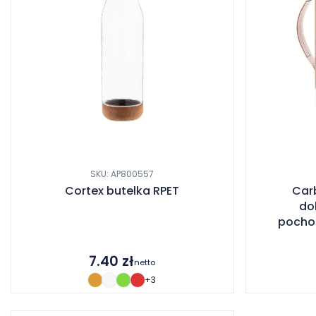
SKU: AP800557
Cortex butelka RPET
Car
do
pochod
7.40
zł
netto
+3