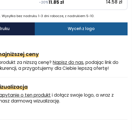
14.58
zł
11.85
zł
−20%
 Wysyłka bez nadruku 1-3 dni robocze, z nadrukiem 5-10.
druku
Wyceń z logo
ajniższej ceny
produkt za niższą cenę?
Napisz do nas
, podając link do
kurencji, a przygotujemy dla Ciebie lepszą ofertę!
zualizacja
apytanie o ten produkt
i dołącz swoje logo, a wraz z
asz darmową wizualizację.