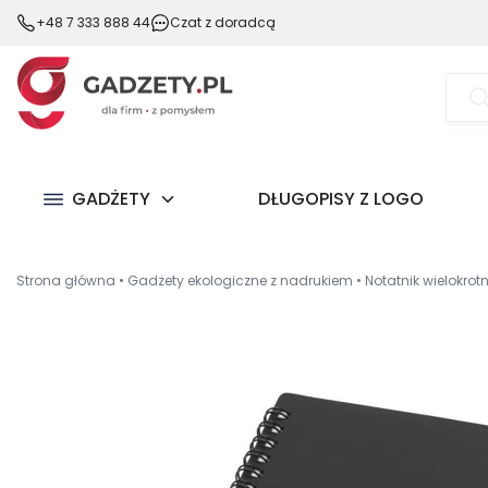
+48 7 333 888 44
Czat z doradcą
Wysz
prod
GADŻETY
DŁUGOPISY Z LOGO
Strona główna
•
Gadżety ekologiczne z nadrukiem
•
Notatnik wielokrot