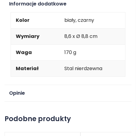
Informacje dodatkowe
Kolor
biały, czarny
Wymiary
8,6 x Ø 8,8 cm
Waga
170 g
Materiał
Stal nierdzewna
Opinie
Na razie nie ma opinii o produkcie.
Podobne produkty
Dodaj opinię