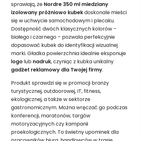
sprawiają, że
Nordre 350 ml miedziany
izolowany próżniowo kubek
doskonale mieści
się w uchwycie samochodowym i plecaku.
Dostępność dwóch klasycznych kolorów –
białego i czarnego – pozwala perfekcyjnie
dopasować kubek do identyfikacji wizualnej
marki. Gładka powierzchnia idealnie eksponuje
logo
lub
nadruk
, czyniąc z kubka unikalny
gadżet
reklamowy
dla Twojej firmy
.
Produkt sprawdzi się w promocji branży
turystycznej, outdoorowej, IT, fitness,
ekologicznej, a także w sektorze
gastronomicznym. Można wręczać go podczas
konferencji, maratonów, targów
motoryzacyjnych czy kampanii
proekologicznych. To świetny upominek dla
pracowników biura, handlowców w trasie,