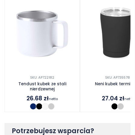
SKU: AP722182
SKU: AP735578
Tendust kubek ze stali
Neni kubek termic
nierdzewnej
26.68
zł
27.04
zł
netto
netto
Potrzebujesz wsparcia?