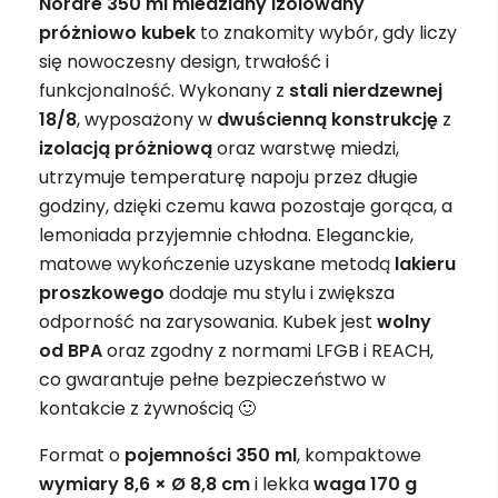
Nordre 350 ml miedziany izolowany
próżniowo kubek
to znakomity wybór, gdy liczy
się nowoczesny design, trwałość i
funkcjonalność. Wykonany z
stali nierdzewnej
18/8
, wyposażony w
dwuścienną konstrukcję
z
izolacją próżniową
oraz warstwę miedzi,
utrzymuje temperaturę napoju przez długie
godziny, dzięki czemu kawa pozostaje gorąca, a
lemoniada przyjemnie chłodna. Eleganckie,
matowe wykończenie uzyskane metodą
lakieru
proszkowego
dodaje mu stylu i zwiększa
odporność na zarysowania. Kubek jest
wolny
od BPA
oraz zgodny z normami LFGB i REACH,
co gwarantuje pełne bezpieczeństwo w
kontakcie z żywnością 🙂
Format o
pojemności 350 ml
, kompaktowe
wymiary 8,6 × Ø 8,8 cm
i lekka
waga 170 g