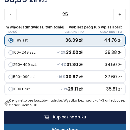
netto
ilość
-
+
Nordre
350
Im więcej zamawiasz, tym taniej — wybierz próg lub wpisz ilość:
ILOŚĆ
CENA NETTO
CENA BRUTTO
ml
36.39
zł
44.76
zł
1–99 szt.
miedziany
izolowany
32.02
zł
39.38
zł
100–249 szt.
−12%
próżniowo
kubek
31.30
zł
38.50
zł
250–499 szt.
−14%
30.57
zł
37.60
zł
500–999 szt.
−16%
29.11
zł
35.81
zł
1000+ szt.
−20%
Ceny netto bez kosztów nadruku. Wysyłka bez nadruku 1-3 dni robocze,
z nadrukiem 5-10.
Kup bez nadruku
Wyceń z logo