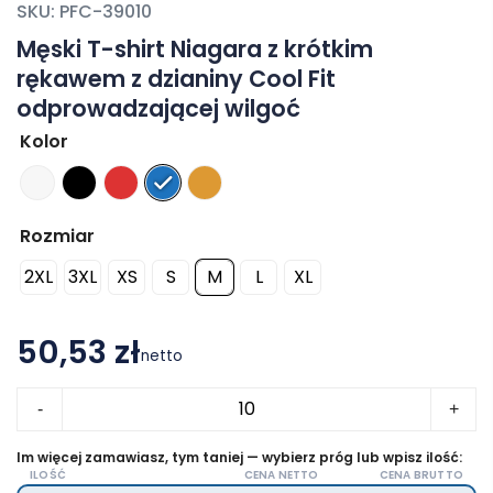
SKU:
PFC-39010
Męski T-shirt Niagara z krótkim
rękawem z dzianiny Cool Fit
odprowadzającej wilgoć
Kolor
Rozmiar
2XL
3XL
XS
S
M
L
XL
50,53 zł
netto
ilość
-
+
Męski
T-
Im więcej zamawiasz, tym taniej — wybierz próg lub wpisz ilość:
ILOŚĆ
CENA NETTO
CENA BRUTTO
shirt