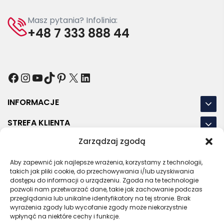
Masz pytania? Infolinia:
+48 7 333 888 44
Facebook
Instagram
YouTube
TikTok
Pinterest
X
LinkedIn
INFORMACJE
STREFA KLIENTA
Zarządzaj zgodą
NASZE LOKALIZACJE
Aby zapewnić jak najlepsze wrażenia, korzystamy z technologii,
OSTATNIE POSTY
takich jak pliki cookie, do przechowywania i/lub uzyskiwania
dostępu do informacji o urządzeniu. Zgoda na te technologie
pozwoli nam przetwarzać dane, takie jak zachowanie podczas
przeglądania lub unikalne identyfikatory na tej stronie. Brak
wyrażenia zgody lub wycofanie zgody może niekorzystnie
RODO
REGULAMIN
POLITYKA PRYWATNOŚCI
wpłynąć na niektóre cechy i funkcje.