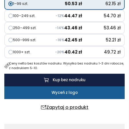
50.53
zł
62.15
zł
1–99 szt.
Niagara
z
44.47
zł
54.70
zł
100–249 szt.
−12%
krótkim
rękawem
43.46
zł
53.46
zł
250–499 szt.
−14%
z
42.45
zł
52.21
zł
500–999 szt.
−16%
dzianiny
Cool
40.42
zł
49.72
zł
1000+ szt.
−20%
Fit
Ceny netto bez kosztów nadruku. Wysyłka bez nadruku 1-3 dni robocze,
odprowadzającej
z nadrukiem 5-10.
wilgoć
Kup bez nadruku
Wyceń z logo
Zapytaj o produkt