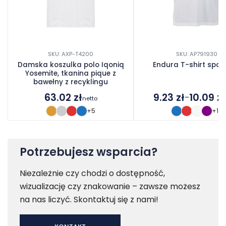
SKU: AXP-T4200
SKU: AP791930
Damska koszulka polo Iqoniq
Endura T-shirt spor
Yosemite, tkanina pique z
bawełny z recyklingu
63.02
zł
9.23
zł
10.09
zł
–
netto
Zakres
+5
+10
cen:
od
9.23 zł
do
Potrzebujesz wsparcia?
10.09 zł
Niezależnie czy chodzi o dostępność,
wizualizację czy znakowanie – zawsze możesz
na nas liczyć. Skontaktuj się z nami!