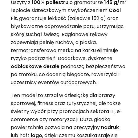
Uszyty z
100% poliestru
o gramaturze
145 g/m²
i splocie siateczkowym z wykończeniem
Cool
Fit
, gwarantuje lekkość (zaledwie 152 g) oraz
błyskawiczne odprowadzanie potu, utrzymując
skórę suchą i świeżą. Raglanowe rękawy
zapewniają pełnię ruchów, a płaska,
termotransferowa metka na karku eliminuje
ryzyko podrażnień. Dodatkowe, dyskretne
odblaskowe detale
podnoszą bezpieczeństwo
po zmroku, co docenią biegacze, rowerzyści i
uczestnicy eventów outdoorowych.
Ten model to strzał w dziesiątkę dla branży
sportowej, fitness oraz turystycznej, ale także
świetny wybór przy promocjach sektora IT, e-
commerce czy motoryzacji. Duża, gładka
powierzchnia pozwala na precyzyjny
nadruk
lub haft
logo
, dzięki czemu koszulka staje się