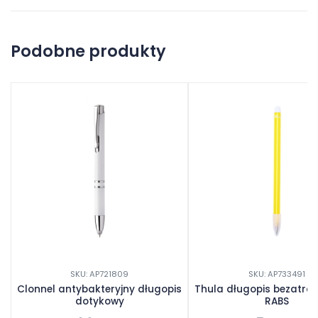
Na razie nie ma opinii o produkcie.
Podobne produkty
Dodaj opinię
SKU: AP721809
SKU: AP733491
Clonnel antybakteryjny długopis
Thula długopis bezatr
dotykowy
RABS