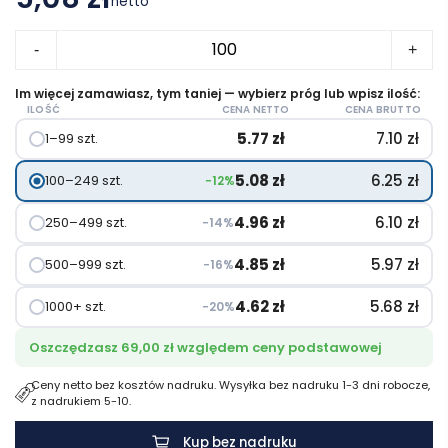
netto
ilość
-
+
Martha
długopis
Im więcej zamawiasz, tym taniej — wybierz próg lub wpisz ilość:
ILOŚĆ
CENA NETTO
CENA BRUTTO
z
5.77
zł
7.10
zł
1–99 szt.
tworzyw
sztucznych
5.08
zł
6.25
zł
100–249 szt.
−12%
pochodzących
z
4.96
zł
6.10
zł
250–499 szt.
−14%
recyklingu
4.85
zł
5.97
zł
500–999 szt.
−16%
4.62
zł
5.68
zł
1000+ szt.
−20%
Oszczędzasz 69,00 zł względem ceny podstawowej
Ceny netto bez kosztów nadruku. Wysyłka bez nadruku 1-3 dni robocze,
z nadrukiem 5-10.
Kup bez nadruku