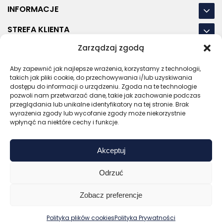
INFORMACJE
STREFA KLIENTA
Zarządzaj zgodą
NASZE LOKALIZACJE
Aby zapewnić jak najlepsze wrażenia, korzystamy z technologii,
OSTATNIE POSTY
takich jak pliki cookie, do przechowywania i/lub uzyskiwania
dostępu do informacji o urządzeniu. Zgoda na te technologie
pozwoli nam przetwarzać dane, takie jak zachowanie podczas
przeglądania lub unikalne identyfikatory na tej stronie. Brak
wyrażenia zgody lub wycofanie zgody może niekorzystnie
RODO
REGULAMIN
POLITYKA PRYWATNOŚCI
wpłynąć na niektóre cechy i funkcje.
POLITYKA PLIKÓW COOKIES (EU)
Akceptuj
Bezpieczny sklep
Zaufany sprzedawca
Certyfikat SSL
Sprawdź opinie
Odrzuć
Copyright © 2026 Gadzety.pl
Zobacz preferencje
0
Kup bez nadruku
Wyceń z logo
Polityka plików cookies
Polityka Prywatności
Zaloguj
Start
Koszyk