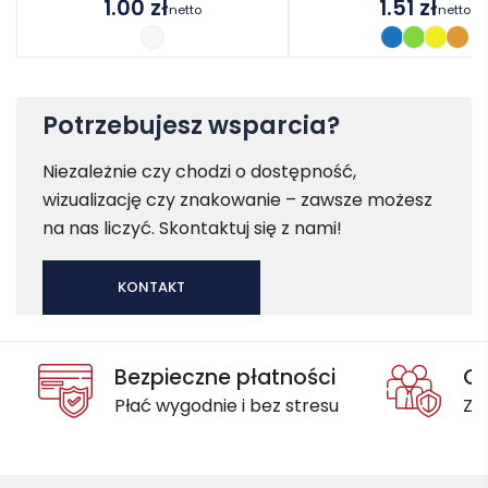
1.00
zł
1.51
zł
netto
netto
Potrzebujesz wsparcia?
Niezależnie czy chodzi o dostępność,
wizualizację czy znakowanie – zawsze możesz
na nas liczyć. Skontaktuj się z nami!
KONTAKT
Bezpieczne płatności
Oc
Płać wygodnie i bez stresu
Za