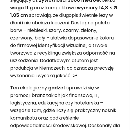
sięgający aż
żywotności 3000 metrów
. Lekka
waga 11 g
oraz kompaktowe
wymiary 14,8 × Ø
1,05 cm
sprawiają, że długopis świetnie leży w
dłoni i nie obciąża kieszeni. Dostępna paleta
barw – niebieski, szary, czarny, zielony,
czerwony, biały – ułatwia dopasowanie koloru
do firmowej identyfikacji wizualnej, a trwałe
tworzywo z recyklingu zwiększa odporność na
uszkodzenia. Dodatkowym atutem jest
produkcja w Niemczech, co oznacza precyzję
wykonania i wysoką jakość. 🌱
Ten ekologiczny
gadżet
sprawdzi się w
promocji branż takich jak finansowa, IT,
logistyczna, edukacyjna czy hotelarska –
wszędzie tam, gdzie liczy się praktyczny nośnik
komunikatu oraz podkreślenie
odpowiedzialności środowiskowej. Doskonały dla