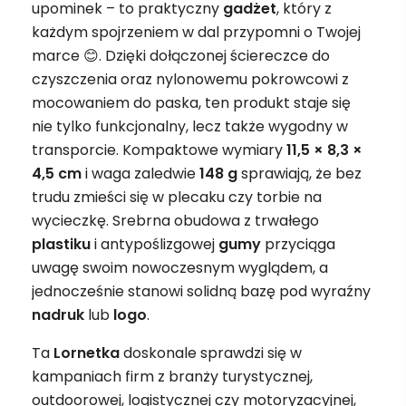
upominek – to praktyczny
gadżet
, który z
każdym spojrzeniem w dal przypomni o Twojej
marce 😊. Dzięki dołączonej ściereczce do
czyszczenia oraz nylonowemu pokrowcowi z
mocowaniem do paska, ten produkt staje się
nie tylko funkcjonalny, lecz także wygodny w
transporcie. Kompaktowe wymiary
11,5 × 8,3 ×
4,5 cm
i waga zaledwie
148 g
sprawiają, że bez
trudu zmieści się w plecaku czy torbie na
wycieczkę. Srebrna obudowa z trwałego
plastiku
i antypoślizgowej
gumy
przyciąga
uwagę swoim nowoczesnym wyglądem, a
jednocześnie stanowi solidną bazę pod wyraźny
nadruk
lub
logo
.
Ta
Lornetka
doskonale sprawdzi się w
kampaniach firm z branży turystycznej,
outdoorowej, logistycznej czy motoryzacyjnej,