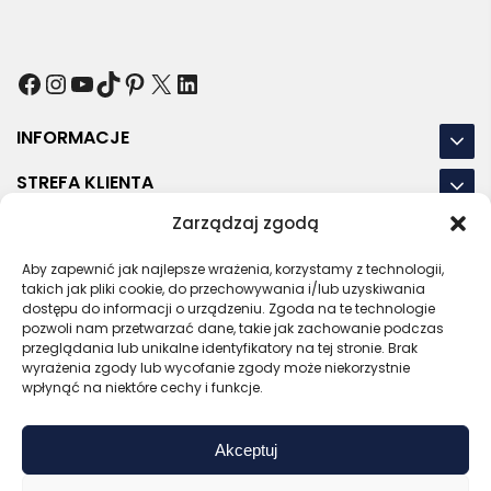
Facebook
Instagram
YouTube
TikTok
Pinterest
X
LinkedIn
INFORMACJE
STREFA KLIENTA
Zarządzaj zgodą
NASZE LOKALIZACJE
Aby zapewnić jak najlepsze wrażenia, korzystamy z technologii,
OSTATNIE POSTY
takich jak pliki cookie, do przechowywania i/lub uzyskiwania
dostępu do informacji o urządzeniu. Zgoda na te technologie
pozwoli nam przetwarzać dane, takie jak zachowanie podczas
przeglądania lub unikalne identyfikatory na tej stronie. Brak
wyrażenia zgody lub wycofanie zgody może niekorzystnie
RODO
REGULAMIN
POLITYKA PRYWATNOŚCI
wpłynąć na niektóre cechy i funkcje.
POLITYKA PLIKÓW COOKIES (EU)
Akceptuj
Bezpieczny sklep
Zaufany sprzedawca
Certyfikat SSL
Sprawdź opinie