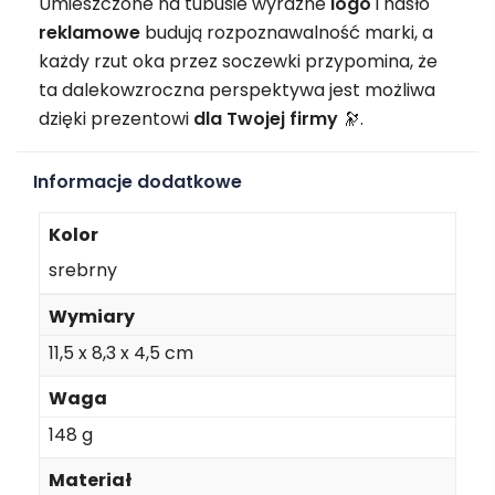
Umieszczone na tubusie wyraźne
logo
i hasło
reklamowe
budują rozpoznawalność marki, a
każdy rzut oka przez soczewki przypomina, że
ta dalekowzroczna perspektywa jest możliwa
dzięki prezentowi
dla Twojej firmy
🔭.
Informacje dodatkowe
Kolor
srebrny
Wymiary
11,5 x 8,3 x 4,5 cm
Waga
148 g
Materiał