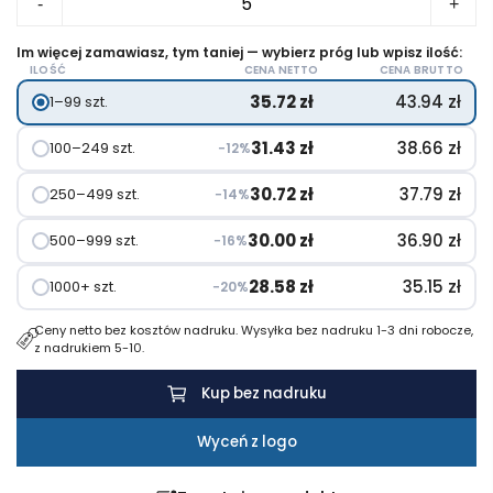
-
+
Lornetka
Im więcej zamawiasz, tym taniej — wybierz próg lub wpisz ilość:
ILOŚĆ
CENA NETTO
CENA BRUTTO
35.72
zł
43.94
zł
1–99 szt.
31.43
zł
38.66
zł
100–249 szt.
−12%
30.72
zł
37.79
zł
250–499 szt.
−14%
30.00
zł
36.90
zł
500–999 szt.
−16%
28.58
zł
35.15
zł
1000+ szt.
−20%
Ceny netto bez kosztów nadruku. Wysyłka bez nadruku 1-3 dni robocze,
z nadrukiem 5-10.
Kup bez nadruku
Wyceń z logo