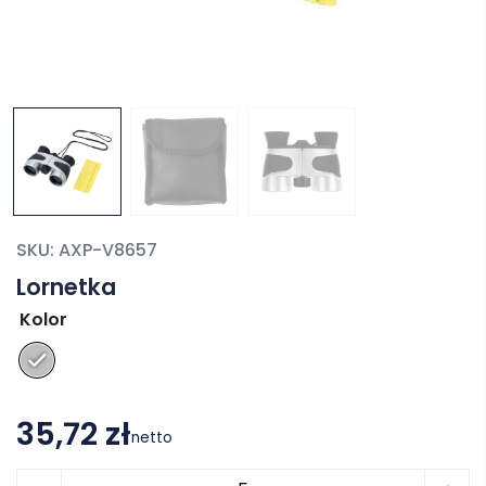
SKU:
AXP-V8657
Lornetka
Kolor
35,72 zł
netto
ilość