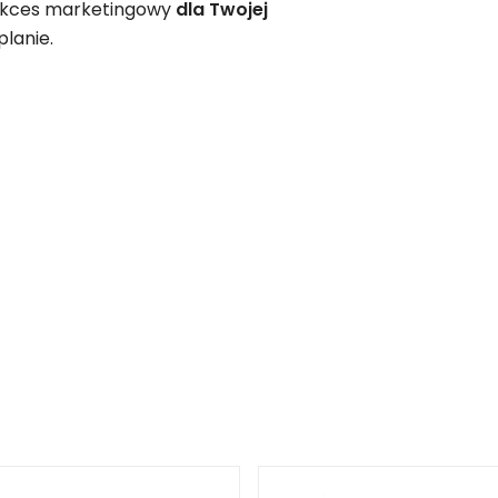
ukces marketingowy
dla Twojej
lanie.