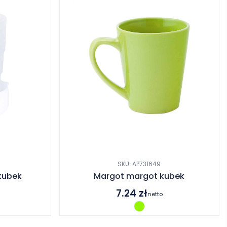
SKU: AP731649
kubek
Margot margot kubek
7.24
zł
netto