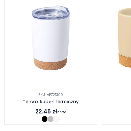
SKU: AP721399
Tercox kubek termiczny
22.45
zł
netto