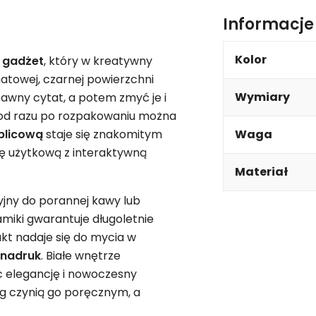
Informacj
Kolor
y
gadżet
, który w kreatywny
matowej, czarnej powierzchni
Wymiary
awny cytat, a potem zmyć je i
c od razu po rozpakowaniu można
blicową
staje się znakomitym
Waga
ę użytkową z interaktywną
Materiał
yjny do porannej kawy lub
miki gwarantuje długoletnie
kt nadaje się do mycia w
nadruk
. Białe wnętrze
ąc elegancję i nowoczesny
g czynią go poręcznym, a