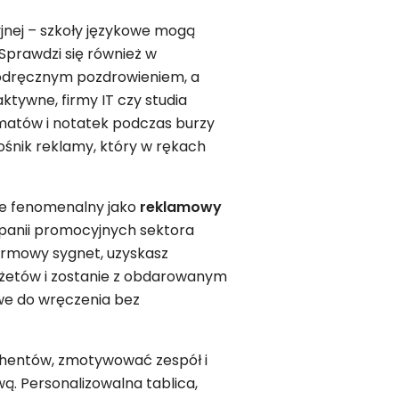
jnej – szkoły językowe mogą
Sprawdzi się również w
odręcznym pozdrowieniem, a
ktywne, firmy IT czy studia
matów i notatek podczas burzy
śnik reklamy, który w rękach
kże fenomenalny jako
reklamowy
panii promocyjnych sektora
firmowy sygnet, uzyskasz
dżetów i zostanie z obdarowanym
owe do wręczenia bez
ahentów, zmotywować zespół i
. Personalizowalna tablica,