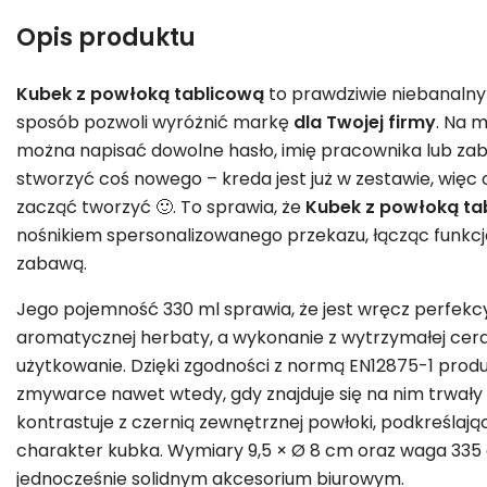
Opis produktu
Kubek z powłoką tablicową
to prawdziwie niebanaln
sposób pozwoli wyróżnić markę
dla Twojej firmy
. Na 
można napisać dowolne hasło, imię pracownika lub zab
stworzyć coś nowego – kreda jest już w zestawie, wię
zacząć tworzyć 🙂. To sprawia, że
Kubek z powłoką ta
nośnikiem spersonalizowanego przekazu, łącząc funkcj
zabawą.
Jego pojemność 330 ml sprawia, że jest wręcz perfekc
aromatycznej herbaty, a wykonanie z wytrzymałej cera
użytkowanie. Dzięki zgodności z normą EN12875-1 produ
zmywarce nawet wtedy, gdy znajduje się na nim trwały
kontrastuje z czernią zewnętrznej powłoki, podkreślaj
charakter kubka. Wymiary 9,5 × Ø 8 cm oraz waga 335 
jednocześnie solidnym akcesorium biurowym.