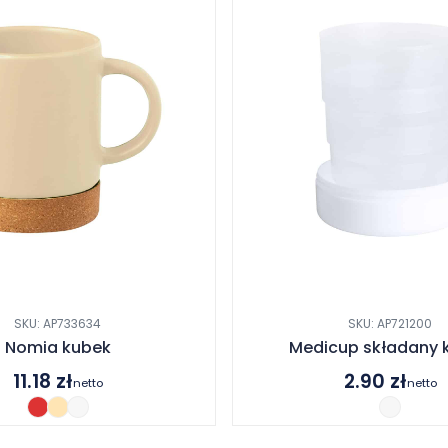
SKU: AP733634
SKU: AP721200
Nomia kubek
Medicup składany 
11.18
zł
2.90
zł
netto
netto