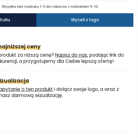
 Wysyłka bez nadruku 1-3 dni robocze, z nadrukiem 5-10.
druku
Wyceń z logo
ajniższej ceny
produkt za niższą cenę?
Napisz do nas
, podając link do
kurencji, a przygotujemy dla Ciebie lepszą ofertę!
zualizacja
apytanie o ten produkt
i dołącz swoje logo, a wraz z
asz darmową wizualizację.