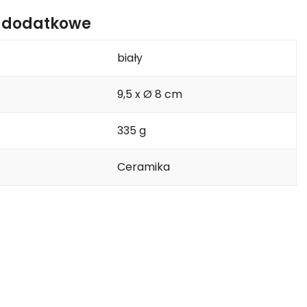
e dodatkowe
biały
9,5 x Ø 8 cm
335 g
Ceramika