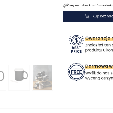
Ceny netto bez kosztów nadruku.
Kup bez na
Gwarancja n
Znalazłeś ten 
produktu u kon
Darmowa wi
Wyślij do nas
z
wyceną otrzym