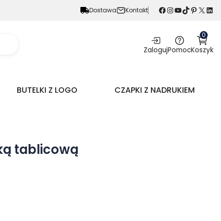
Facebook
Instagram
YouTube
TikTok
Pinterest
X
LinkedIn
Dostawa
Kontakt
0
Zaloguj
Pomoc
Koszyk
BUTELKI Z LOGO
CZAPKI Z NADRUKIEM
ką tablicową