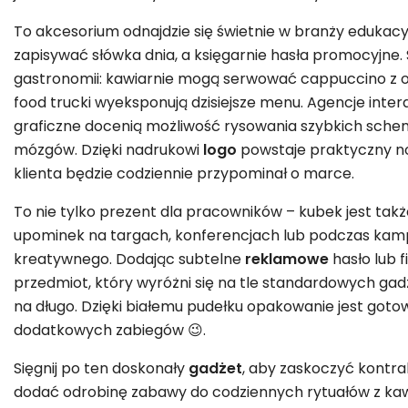
To akcesorium odnajdzie się świetnie w branży edukacy
zapisywać słówka dnia, a księgarnie hasła promocyjne. 
gastronomii: kawiarnie mogą serwować cappuccino z 
food trucki wyeksponują dzisiejsze menu. Agencje intera
graficzne docenią możliwość rysowania szybkich sche
mózgów. Dzięki nadrukowi
logo
powstaje praktyczny no
klienta będzie codziennie przypominał o marce.
To nie tylko prezent dla pracowników – kubek jest ta
upominek na targach, konferencjach lub podczas kam
kreatywnego. Dodając subtelne
reklamowe
hasło lub 
przedmiot, który wyróżni się na tle standardowych ga
na długo. Dzięki białemu pudełku opakowanie jest got
dodatkowych zabiegów 😉.
Sięgnij po ten doskonały
gadżet
, aby zaskoczyć kontr
dodać odrobinę zabawy do codziennych rytuałów z kawą