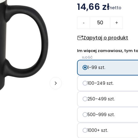
14,66 zł
netto
ilość
-
+
Kubek
z
Zapytaj o produkt
powłoką
Im więcej zamawiasz, tym tan
tablicową
ILOŚĆ
1–99 szt.
100–249 szt.
250–499 szt.
500–999 szt.
1000+ szt.