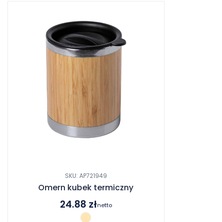
SKU: AP721949
Omern kubek termiczny
24.88
zł
netto