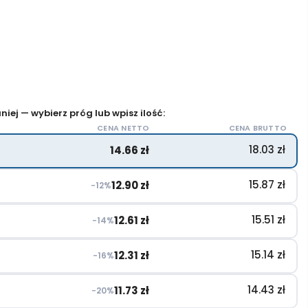
iej — wybierz próg lub wpisz ilość:
CENA NETTO
CENA BRUTTO
18.03
zł
14.66
zł
15.87
zł
12.90
zł
−12%
15.51
zł
12.61
zł
−14%
15.14
zł
12.31
zł
−16%
14.43
zł
11.73
zł
−20%