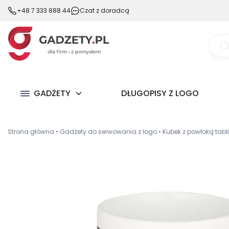
+48 7 333 888 44
Czat z doradcą
Wysz
prod
GADŻETY
DŁUGOPISY Z LOGO
Strona główna
•
Gadżety do serwowania z logo
•
Kubek z powłoką tab