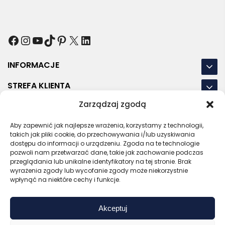
Facebook
Instagram
YouTube
TikTok
Pinterest
X
LinkedIn
INFORMACJE
STREFA KLIENTA
Zarządzaj zgodą
NASZE LOKALIZACJE
Aby zapewnić jak najlepsze wrażenia, korzystamy z technologii,
OSTATNIE POSTY
takich jak pliki cookie, do przechowywania i/lub uzyskiwania
dostępu do informacji o urządzeniu. Zgoda na te technologie
pozwoli nam przetwarzać dane, takie jak zachowanie podczas
przeglądania lub unikalne identyfikatory na tej stronie. Brak
wyrażenia zgody lub wycofanie zgody może niekorzystnie
RODO
REGULAMIN
POLITYKA PRYWATNOŚCI
wpłynąć na niektóre cechy i funkcje.
POLITYKA PLIKÓW COOKIES (EU)
Akceptuj
Bezpieczny sklep
Zaufany sprzedawca
Certyfikat SSL
Sprawdź opinie