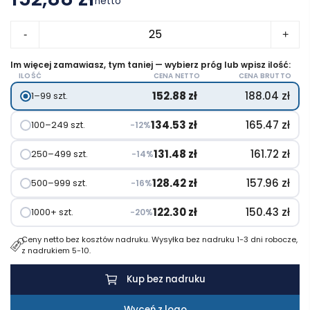
netto
ilość
-
+
Kubek
podróżny
Im więcej zamawiasz, tym taniej — wybierz próg lub wpisz ilość:
ILOŚĆ
CENA NETTO
CENA BRUTTO
Stanley
152.88
zł
188.04
zł
1–99 szt.
Café-
To-
134.53
zł
165.47
zł
100–249 szt.
−12%
Go
o
131.48
zł
161.72
zł
250–499 szt.
−14%
pojemności
128.42
zł
157.96
zł
500–999 szt.
−16%
350
ml
122.30
zł
150.43
zł
1000+ szt.
−20%
Ceny netto bez kosztów nadruku. Wysyłka bez nadruku 1-3 dni robocze,
z nadrukiem 5-10.
Kup bez nadruku
Wyceń z logo