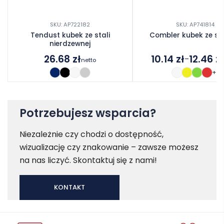
SKU: AP722182
SKU: AP741814
Tendust kubek ze stali
Combler kubek ze s
nierdzewnej
26.68
zł
10.14
zł
12.46
zł
–
netto
Zakres
+1
cen:
od
10.14 zł
do
Potrzebujesz wsparcia?
12.46 zł
Niezależnie czy chodzi o dostępność,
wizualizację czy znakowanie – zawsze możesz
na nas liczyć. Skontaktuj się z nami!
KONTAKT