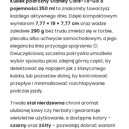
Kubek podróżny Stanley Café-To-Go o
pojemności 350 ml
to znakomity towarzysz
każdego aktywnego dnia. Dzięki kompaktowym
wymiarom
7,77 × 19 × 7,77 cm
oraz wadze
zaledwie
290 g
bez trudu zmieści się w torbie,
plecaku albo uchwycie samochodowym, a jego
elegancka linia przyciąga spojrzenia 🙂.
Dwuczęściowa, szczelna pokrywka umożliwia
wybór sposobu picia: zdejmij górną część, by
delektować się napojem jak z klasycznego
kubka, lub pozostaw dolną, by kontrolować
przepływ i minimalizować rozchlapywanie
podczas jazdy.
Trwała
stal nierdzewna
chroni aromat
ulubionej kawy czy herbaty i gwarantuje
wieloletnie użytkowanie, a dostępne kolory –
czarny
oraz
żółty
– pozwalają dobrać wariant