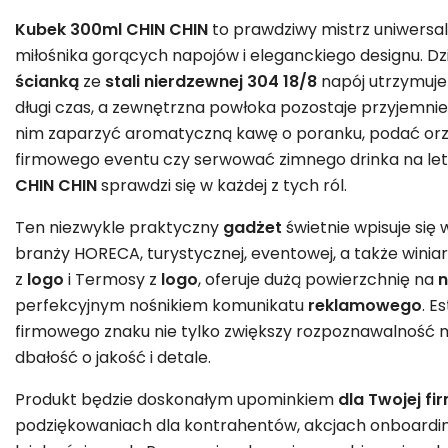
Kubek 300ml CHIN CHIN
to prawdziwy mistrz uniwersal
miłośnika gorących napojów i eleganckiego designu. Dzi
ścianką
ze
stali nierdzewnej 304 18/8
napój utrzymuj
długi czas, a zewnętrzna powłoka pozostaje przyjemni
nim zaparzyć aromatyczną kawę o poranku, podać or
firmowego eventu czy serwować zimnego drinka na let
CHIN CHIN
sprawdzi się w każdej z tych ról.
Ten niezwykle praktyczny
gadżet
świetnie wpisuje się
branży HORECA, turystycznej, eventowej, a także winiars
z
logo
i Termosy z
logo
, oferuje dużą powierzchnię na
n
perfekcyjnym nośnikiem komunikatu
reklamowego
. E
firmowego znaku nie tylko zwiększy rozpoznawalność mar
dbałość o jakość i detale.
Produkt będzie doskonałym upominkiem
dla Twojej fi
podziękowaniach dla kontrahentów, akcjach onboard