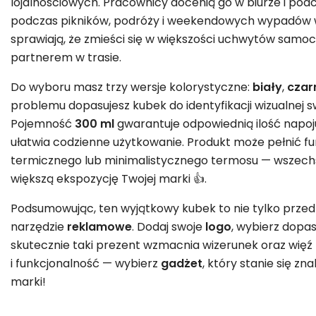
lojalnościowych. Pracownicy docenią go w biurze i podcz
podczas pikników, podróży i weekendowych wypadów 
sprawiają, że zmieści się w większości uchwytów samo
partnerem w trasie.
Do wyboru masz trzy wersje kolorystyczne:
biały
,
czar
problemu dopasujesz kubek do identyfikacji wizualnej 
Pojemność
300 ml
gwarantuje odpowiednią ilość napoju
ułatwia codzienne użytkowanie. Produkt może pełnić fun
termicznego lub minimalistycznego termosu — wszechs
większą ekspozycję Twojej marki 👍.
Podsumowując, ten wyjątkowy kubek to nie tylko prze
narzędzie
reklamowe
. Dodaj swoje
logo
, wybierz dop
skutecznie taki prezent wzmacnia wizerunek oraz więź z
i funkcjonalność — wybierz
gadżet
, który stanie się 
marki!