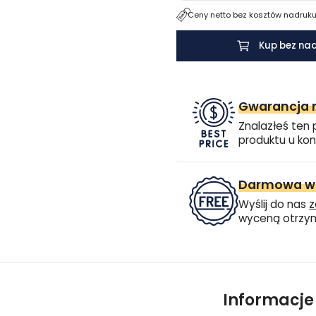
Ceny netto bez kosztów nadruku.
Kup bez na
Gwarancja n
Znalazłeś ten 
produktu u kon
Darmowa wi
Wyślij do nas
z
wyceną otrzym
Informacj