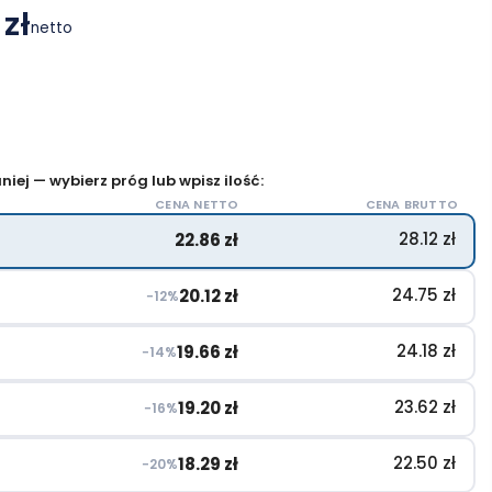
 zł
netto
iej — wybierz próg lub wpisz ilość:
CENA NETTO
CENA BRUTTO
28.12
zł
22.86
zł
24.75
zł
20.12
zł
−12%
24.18
zł
19.66
zł
−14%
23.62
zł
19.20
zł
−16%
22.50
zł
18.29
zł
−20%