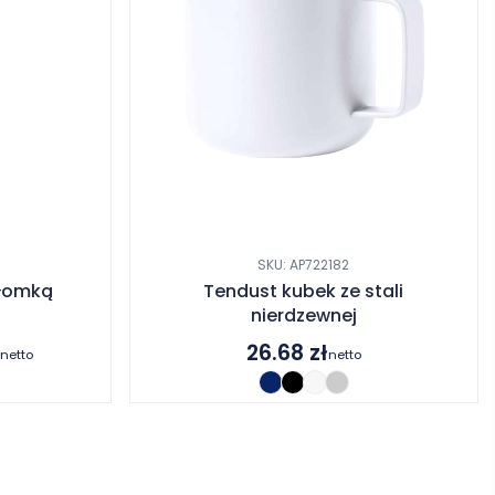
SKU: AP722182
słomką
Tendust kubek ze stali
nierdzewnej
ł
26.68
zł
netto
netto