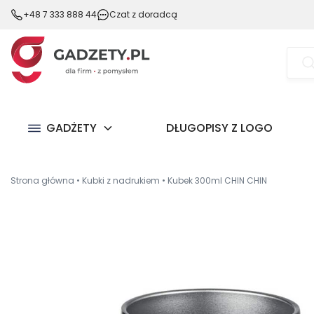
+48 7 333 888 44
Czat z doradcą
Wysz
prod
GADŻETY
DŁUGOPISY Z LOGO
Strona główna
•
Kubki z nadrukiem
•
Kubek 300ml CHIN CHIN