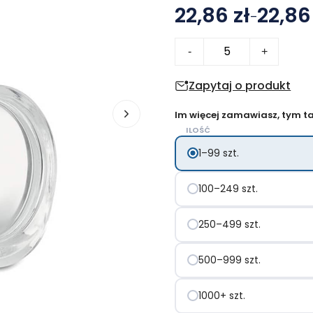
22,86 zł
22,86
–
Zakres
ilość
cen:
-
+
Kubek
od
300ml
Zapytaj o produkt
22.86 zł
CHIN
do
Im więcej zamawiasz, tym tan
CHIN
23.62 zł
ILOŚĆ
1–99 szt.
100–249 szt.
250–499 szt.
500–999 szt.
1000+ szt.