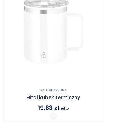
SKU: AP733884
Hital kubek termiczny
19.83
zł
netto