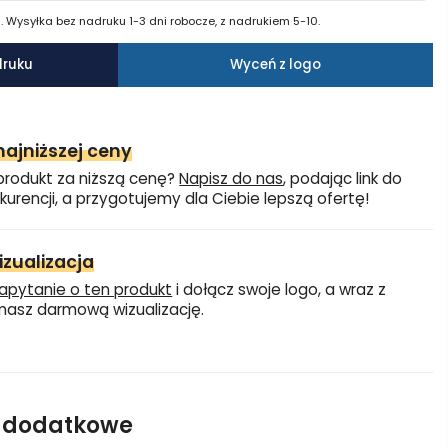
 Wysyłka bez nadruku 1-3 dni robocze, z nadrukiem 5-10.
druku
Wyceń z logo
ajniższej ceny
produkt za niższą cenę?
Napisz do nas
, podając link do
kurencji, a przygotujemy dla Ciebie lepszą ofertę!
zualizacja
apytanie o ten produkt
i dołącz swoje logo, a wraz z
asz darmową wizualizację.
e dodatkowe