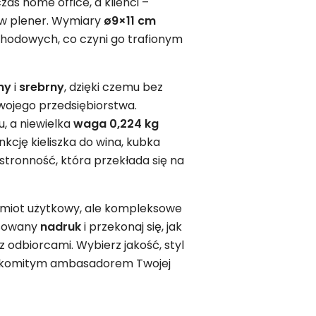
as home office, a klienci –
w plener. Wymiary
ø9×11 cm
chodowych, co czyni go trafionym
ny
i
srebrny
, dzięki czemu bez
swojego przedsiębiorstwa.
, a niewielka
waga 0,224 kg
kcję kieliszka do wina, kubka
tronność, która przekłada się na
dmiot użytkowy, ale kompleksowe
asowany
nadruk
i przekonaj się, jak
 odbiorcami. Wybierz jakość, styl
znakomitym ambasadorem Twojej