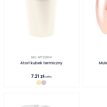
SKU: AP722804
Atorl kubek termiczny
Mul
7.21
zł
netto