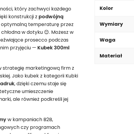
Kolor
ności, który zachwyci każdego
ęki konstrukcji z
podwójną
Wymiary
e optymalną temperaturę przez
e chłodna w dotyku 😊. Możesz w
zeźwiające prosecco podczas
Waga
nim przyjęciu —
Kubek 300ml
Materiał
 w strategię marketingową firm z
kiej. Jako kubek z kategorii Kubki
adruk
, dzięki czemu staje się
stetyczne umieszczenie
ki, ale również podkreśli jej
rmy
w kampaniach B2B,
ingowych czy programach