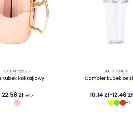
SKU: AP722525
SKU: AP741814
e kubek koktajlowy
Combler kubek ze 
22.58
zł
10.14
zł
12.46
z
–
netto
Zakres
+1
cen:
od
10.14 zł
do
12.46 zł