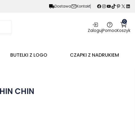
Facebook
Instagram
YouTube
TikTok
Pinterest
X
LinkedIn
Dostawa
Kontakt
0
Zaloguj
Pomoc
Koszyk
BUTELKI Z LOGO
CZAPKI Z NADRUKIEM
HIN CHIN