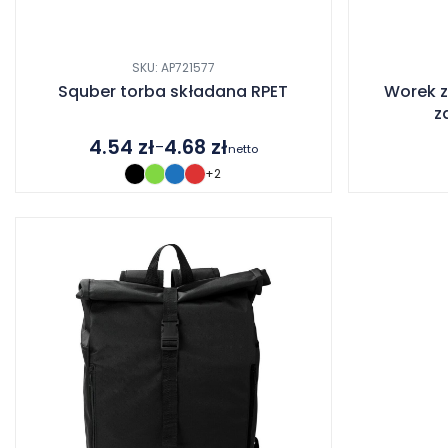
SKU: AP721577
Squber torba składana RPET
Worek z
z
4.54
zł
4.68
zł
–
netto
Zakres
+2
cen:
od
4.54 zł
do
4.68 zł