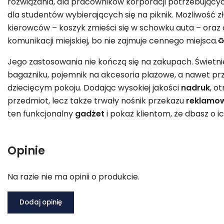
rozwiązania, dla pracowników korporacji potrzebujących
dla studentów wybierających się na piknik. Możliwość z
kierowców – koszyk zmieści się w schowku auta – oraz
komunikacji miejskiej, bo nie zajmuje cennego miejsca.♻
Jego zastosowania nie kończą się na zakupach. Świetnie
bagażniku, pojemnik na akcesoria plażowe, a nawet pr
dziecięcym pokoju. Dodając wysokiej jakości
nadruk
, o
przedmiot, lecz także trwały nośnik przekazu
reklamo
ten funkcjonalny
gadżet
i pokaż klientom, że dbasz o i
Opinie
Na razie nie ma opinii o produkcie.
Dodaj opinię