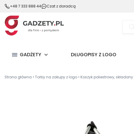
+48 7 333 888 44
Czat z doradcą
Wysz
prod
GADŻETY
DŁUGOPISY Z LOGO
Strona główna
•
Torby na zakupy z logo
•
Koszyk poliestrowy, składany