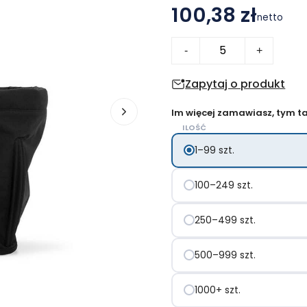
100,38 zł
netto
ilość
-
+
Koszyk
poliestrowy,
Zapytaj o produkt
składany
Im więcej zamawiasz, tym tan
ILOŚĆ
1–99 szt.
100–249 szt.
250–499 szt.
500–999 szt.
1000+ szt.