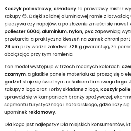
Koszyk poliestrowy, składany
to prawdziwy mistrz wy
zakupy 😊. Dzięki solidnej aluminiowej ramie z łatwości
pieczywa czy napojów, a po złożeniu zmieści się nawet w
poliester 600d, aluminium, nylon, pvc
zapewniają wyt
przetarcia, a praktyczna kieszeń na zamek chroni port
29 cm
przy wadze zaledwie
726 g
gwarantują, że pomie
obciążając przy tym ramienia.
Ten model występuje w trzech modnych kolorach:
cze
czarnym
, a gładkie panele materiału aż proszą się o e
gadżet
staje się świetnym nośnikiem firmowego
logo
.
zakupy z logo oraz Torby składane z logo,
Koszyk poli
sprawdzi się w kampaniach branży spożywczej, eko-mark
segmentu turystycznego i hotelarskiego, gdzie liczy się
upominek
reklamowy
.
Dla kogo jest najlepszy? Dla miejskich konsumentów, k