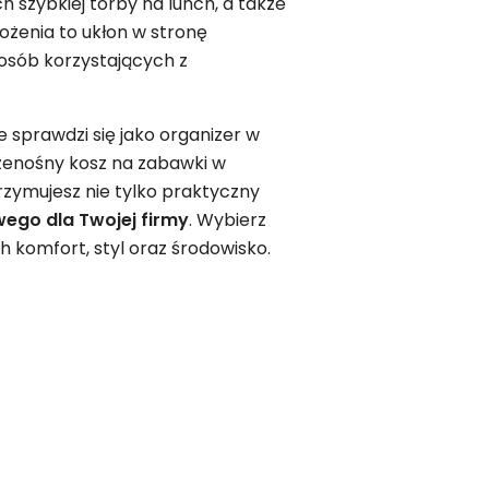
 szybkiej torby na lunch, a także
łożenia to ukłon w stronę
 osób korzystających z
️
 sprawdzi się jako organizer w
zenośny kosz na zabawki w
trzymujesz nie tylko praktyczny
wego
dla Twojej firmy
. Wybierz
ch komfort, styl oraz środowisko.