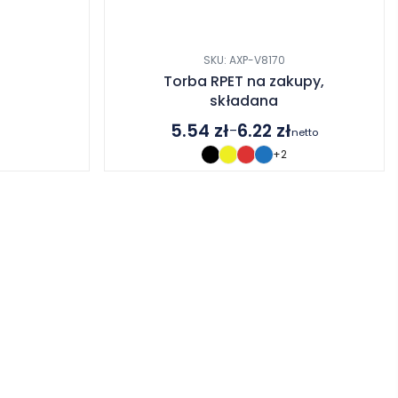
SKU: AXP-V8170
Torba RPET na zakupy,
składana
5.54
zł
6.22
zł
–
netto
Zakres
+2
cen:
od
5.54 zł
do
6.22 zł