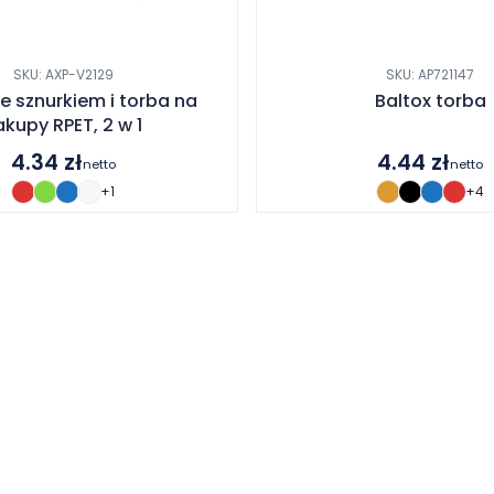
SKU: AXP-V2129
SKU: AP721147
e sznurkiem i torba na
Baltox torba
akupy RPET, 2 w 1
4.34
zł
4.44
zł
netto
netto
+1
+4