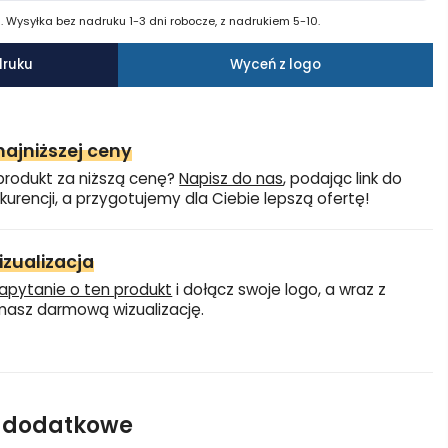
 Wysyłka bez nadruku 1-3 dni robocze, z nadrukiem 5-10.
druku
Wyceń z logo
ajniższej ceny
produkt za niższą cenę?
Napisz do nas
, podając link do
kurencji, a przygotujemy dla Ciebie lepszą ofertę!
zualizacja
apytanie o ten produkt
i dołącz swoje logo, a wraz z
asz darmową wizualizację.
e dodatkowe