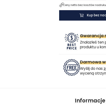
Ceny netto bez kosztów nadruku.
Kup bez na
Gwarancja n
Znalazłeś ten 
produktu u kon
Darmowa wi
Wyślij do nas
z
wyceną otrzym
Informacj