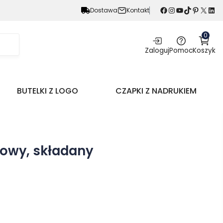
Facebook
Instagram
YouTube
TikTok
Pinterest
X
LinkedIn
Dostawa
Kontakt
0
Zaloguj
Pomoc
Koszyk
BUTELKI Z LOGO
CZAPKI Z NADRUKIEM
rowy, składany