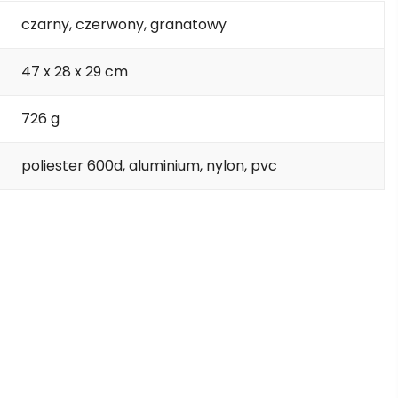
czarny, czerwony, granatowy
47 x 28 x 29 cm
726 g
poliester 600d, aluminium, nylon, pvc