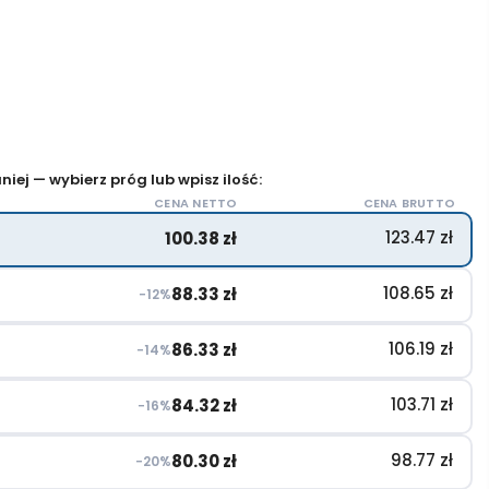
iej — wybierz próg lub wpisz ilość:
CENA NETTO
CENA BRUTTO
123.47
zł
100.38
zł
108.65
zł
88.33
zł
−12%
106.19
zł
86.33
zł
−14%
103.71
zł
84.32
zł
−16%
98.77
zł
80.30
zł
−20%