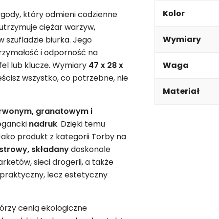
Kolor
gody, który odmieni codzienne
ą utrzymuje ciężar warzyw,
Wymiary
 szufladzie biurka. Jego
rzymałość i odporność na
fel lub klucze. Wymiary
47 x 28 x
Waga
ścisz wszystko, co potrzebne, nie
Materiał
rwonym, granatowym i
legancki
nadruk
. Dzięki temu
 Jako produkt z kategorii Torby na
estrowy, składany
doskonale
etów, sieci drogerii, a także
 praktyczny, lecz estetyczny
tórzy cenią ekologiczne