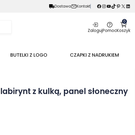
Facebook
Instagram
YouTube
TikTok
Pinterest
X
LinkedIn
Dostawa
Kontakt
0
Zaloguj
Pomoc
Koszyk
BUTELKI Z LOGO
CZAPKI Z NADRUKIEM
 labirynt z kulką, panel słoneczny