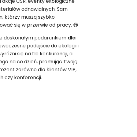
 akcje CSR, eventy ekologiczne
materiałów odnawialnych. Sam
im, którzy muszą szybko
sować się w przerwie od pracy. 😎
e doskonałym podarunkiem
dla
woczesne podejście do ekologii i
yróżni się na tle konkurencji, a
iego na co dzień, promując Twoją
ezent zarówno dla klientów VIP,
h czy konferencji.