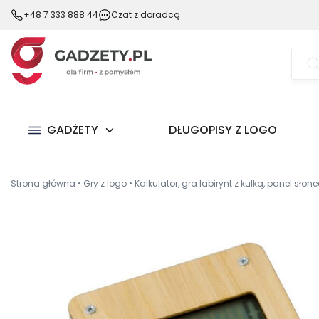
+48 7 333 888 44
Czat z doradcą
Wysz
prod
GADŻETY
DŁUGOPISY Z LOGO
Strona główna
•
Gry z logo
•
Kalkulator, gra labirynt z kulką, panel słon