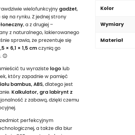
Kolor
rawdziwie wielofunkcyjny
gadżet
,
ię na rynku. Z jednej strony
Wymiary
słoneczny
, a z drugiej –
nany z naturalnego, lakierowanego
nie sprawia, że prezentuje się
Materiał
5 × 6,1 × 1,5 cm
czynią go
. 😊
umieścić tu wyraziste
logo
lub
ek, który zapadnie w pamięć
iału bambus, ABS
, dlatego jest
anie.
Kalkulator, gra labirynt z
cjonalność z zabawą, dzięki czemu
cyjnej.
 przedmiot perfekcyjnym
echnologicznej, a także dla biur