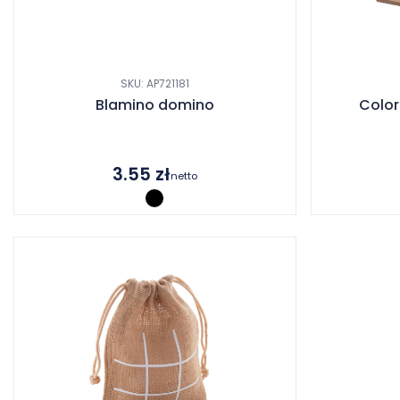
SKU: AP721181
Blamino domino
Colo
3.55
zł
netto