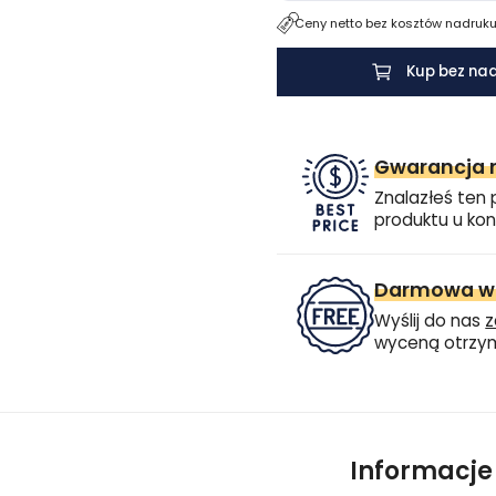
Ceny netto bez kosztów nadruku.
Kup bez na
Gwarancja n
Znalazłeś ten 
produktu u kon
Darmowa wi
Wyślij do nas
z
wyceną otrzym
Informacj