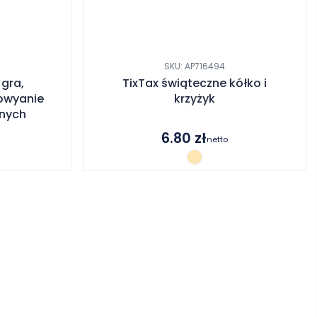
SKU: AP716494
gra,
TixTax świąteczne kółko i
owyanie
krzyżyk
znych
6.80
zł
netto