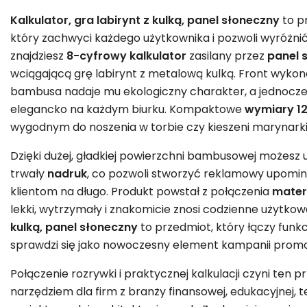
Kalkulator, gra labirynt z kulką, panel słoneczny
to p
który zachwyci każdego użytkownika i pozwoli wyróżnić s
znajdziesz
8-cyfrowy kalkulator
zasilany przez
panel 
wciągającą grę labirynt z metalową kulką. Front wyko
bambusa nadaje mu ekologiczny charakter, a jednocześ
elegancko na każdym biurku. Kompaktowe
wymiary 12,
wygodnym do noszenia w torbie czy kieszeni marynarki
Dzięki dużej, gładkiej powierzchni bambusowej możesz 
trwały
nadruk
, co pozwoli stworzyć reklamowy upomin
klientom na długo. Produkt powstał z połączenia
mater
lekki, wytrzymały i znakomicie znosi codzienne użytkow
kulką, panel słoneczny
to przedmiot, który łączy funk
sprawdzi się jako nowoczesny element kampanii promo
Połączenie rozrywki i praktycznej kalkulacji czyni ten
narzędziem dla firm z branży finansowej, edukacyjnej, t