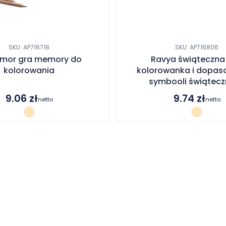
SKU: AP716718
SKU: AP716806
rmor gra memory do
Ravya świąteczna 
kolorowania
kolorowanka i dopas
symbooli świątec
9.06
zł
9.74
zł
netto
netto