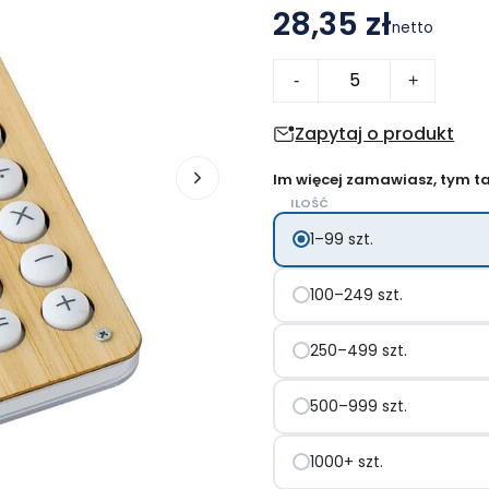
28,35 zł
netto
ilość
-
+
Kalkulator,
gra
Zapytaj o produkt
labirynt
Im więcej zamawiasz, tym tan
z
ILOŚĆ
kulką,
1–99 szt.
panel
słoneczny
100–249 szt.
250–499 szt.
500–999 szt.
1000+ szt.