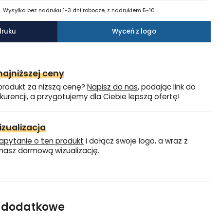
 Wysyłka bez nadruku 1-3 dni robocze, z nadrukiem 5-10.
druku
Wyceń z logo
ajniższej ceny
produkt za niższą cenę?
Napisz do nas
, podając link do
kurencji, a przygotujemy dla Ciebie lepszą ofertę!
zualizacja
apytanie o ten produkt
i dołącz swoje logo, a wraz z
asz darmową wizualizację.
e dodatkowe