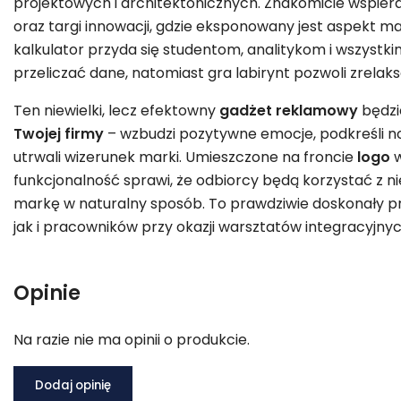
projektowych i architektonicznych. Znakomicie wspiera
oraz targi innowacji, gdzie eksponowany jest aspekt 
kalkulator przyda się studentom, analitykom i wszystk
przeliczać dane, natomiast gra labirynt pozwoli zrelak
Ten niewielki, lecz efektowny
gadżet reklamowy
będzi
Twojej firmy
– wzbudzi pozytywne emocje, podkreśli no
utrwali wizerunek marki. Umieszczone na froncie
logo
w
funkcjonalność sprawi, że odbiorcy będą korzystać z n
markę w naturalny sposób. To prawdziwie doskonały pr
jak i pracowników przy okazji warsztatów integracyjnyc
Opinie
Na razie nie ma opinii o produkcie.
Dodaj opinię