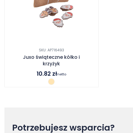
SKU: AP716493
Juxo świąteczne kółko i
krzyżyk
10.82
zł
netto
Potrzebujesz wsparcia?