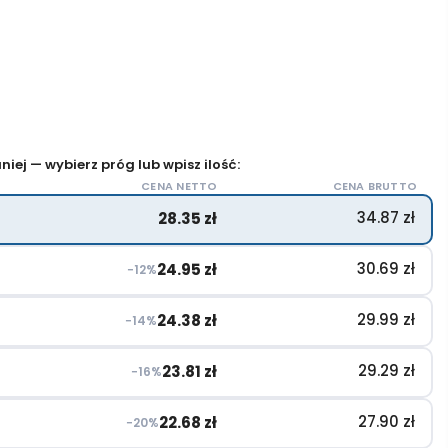
iej — wybierz próg lub wpisz ilość:
CENA NETTO
CENA BRUTTO
34.87
zł
28.35
zł
30.69
zł
24.95
zł
−12%
29.99
zł
24.38
zł
−14%
29.29
zł
23.81
zł
−16%
27.90
zł
22.68
zł
−20%