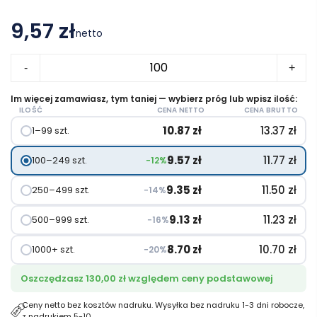
9,57 zł
netto
ilość
-
+
Jumbo
bardzo
Im więcej zamawiasz, tym taniej — wybierz próg lub wpisz ilość:
ILOŚĆ
CENA NETTO
CENA BRUTTO
duża
10.87
zł
13.37
zł
1–99 szt.
torba
na
9.57
zł
11.77
zł
100–249 szt.
−12%
zakupy
o
9.35
zł
11.50
zł
250–499 szt.
−14%
pojemności
9.13
zł
11.23
zł
500–999 szt.
−16%
65
l
8.70
zł
10.70
zł
1000+ szt.
−20%
wykonana
Oszczędzasz 130,00 zł względem ceny podstawowej
z
włókniny
Ceny netto bez kosztów nadruku. Wysyłka bez nadruku 1-3 dni robocze,
z nadrukiem 5-10.