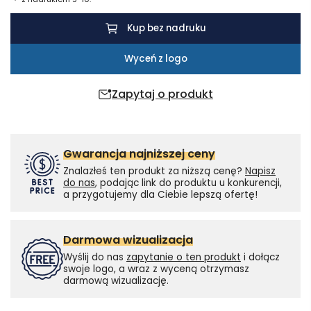
z
recyklingu
Kup bez nadruku
z
certyfikatem
Wyceń z logo
GRS
Zapytaj o produkt
Gwarancja najniższej ceny
Znalazłeś ten produkt za niższą cenę?
Napisz
do nas
, podając link do produktu u konkurencji,
a przygotujemy dla Ciebie lepszą ofertę!
Darmowa wizualizacja
Wyślij do nas
zapytanie o ten produkt
i dołącz
swoje logo, a wraz z wyceną otrzymasz
darmową wizualizację.