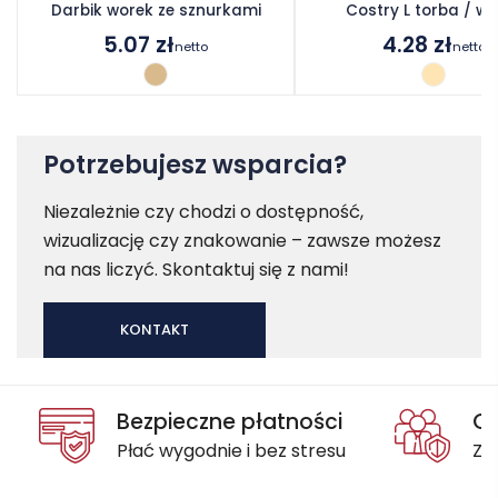
Darbik worek ze sznurkami
Costry L torba / wo
5.07
zł
4.28
zł
netto
netto
Potrzebujesz wsparcia?
Niezależnie czy chodzi o dostępność,
wizualizację czy znakowanie – zawsze możesz
na nas liczyć. Skontaktuj się z nami!
KONTAKT
Bezpieczne płatności
Oc
Płać wygodnie i bez stresu
Za