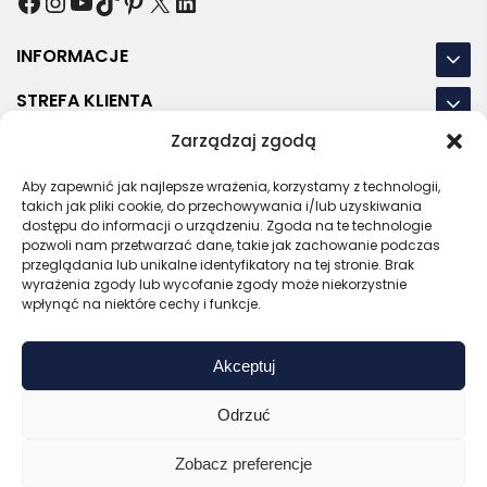
Facebook
Instagram
YouTube
TikTok
Pinterest
X
LinkedIn
INFORMACJE
STREFA KLIENTA
Zarządzaj zgodą
NASZE LOKALIZACJE
Aby zapewnić jak najlepsze wrażenia, korzystamy z technologii,
OSTATNIE POSTY
takich jak pliki cookie, do przechowywania i/lub uzyskiwania
dostępu do informacji o urządzeniu. Zgoda na te technologie
pozwoli nam przetwarzać dane, takie jak zachowanie podczas
przeglądania lub unikalne identyfikatory na tej stronie. Brak
wyrażenia zgody lub wycofanie zgody może niekorzystnie
RODO
REGULAMIN
POLITYKA PRYWATNOŚCI
wpłynąć na niektóre cechy i funkcje.
POLITYKA PLIKÓW COOKIES (EU)
Akceptuj
Bezpieczny sklep
Zaufany sprzedawca
Certyfikat SSL
Sprawdź opinie
Odrzuć
Copyright © 2026 Gadzety.pl
Zobacz preferencje