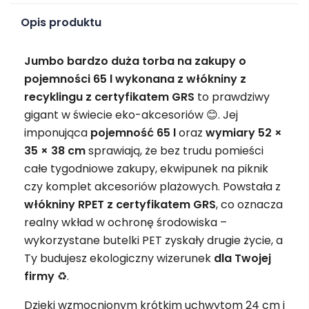
Opis produktu
Jumbo bardzo duża torba na zakupy o
pojemności 65 l wykonana z włókniny z
recyklingu z certyfikatem GRS
to prawdziwy
gigant w świecie eko-akcesoriów 😊. Jej
imponująca
pojemność 65 l
oraz
wymiary 52 ×
35 × 38 cm
sprawiają, że bez trudu pomieści
całe tygodniowe zakupy, ekwipunek na piknik
czy komplet akcesoriów plażowych. Powstała z
włókniny RPET z certyfikatem GRS
, co oznacza
realny wkład w ochronę środowiska –
wykorzystane butelki PET zyskały drugie życie, a
Ty budujesz ekologiczny wizerunek
dla Twojej
firmy
♻️.
Dzięki wzmocnionym krótkim uchwytom 24 cm i