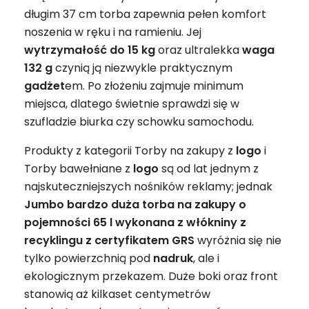
długim 37 cm torba zapewnia pełen komfort
noszenia w ręku i na ramieniu. Jej
wytrzymałość do 15 kg
oraz ultralekka
waga
132 g
czynią ją niezwykle praktycznym
gadżet
em. Po złożeniu zajmuje minimum
miejsca, dlatego świetnie sprawdzi się w
szufladzie biurka czy schowku samochodu.
Produkty z kategorii Torby na zakupy z
logo
i
Torby bawełniane z
logo
są od lat jednym z
najskuteczniejszych nośników reklamy; jednak
Jumbo bardzo duża torba na zakupy o
pojemności 65 l wykonana z włókniny z
recyklingu z certyfikatem GRS
wyróżnia się nie
tylko powierzchnią pod
nadruk
, ale i
ekologicznym przekazem. Duże boki oraz front
stanowią aż kilkaset centymetrów