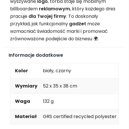
wyszywane
logo
, torba staje się mobilnym
billboardem
reklamowym
, który każdego dnia
pracuje
dla Twojej firmy
. To doskonały
przykład, jak funkcjonalny
gadżet
może
wzmacniać świadomość marki i promować
zrównoważone podejście do biznesu 🌍.
Informacje dodatkowe
Kolor
biały, czarny
Wymiary
52 x 35 x 38 cm
Waga
132 g
Materiał
GRS certified recycled polyester