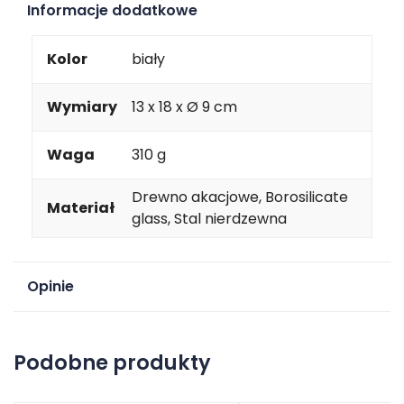
Informacje dodatkowe
Kolor
biały
Wymiary
13 x 18 x Ø 9 cm
Waga
310 g
Drewno akacjowe, Borosilicate
Materiał
glass, Stal nierdzewna
Opinie
Na razie nie ma opinii o produkcie.
Podobne produkty
Dodaj opinię