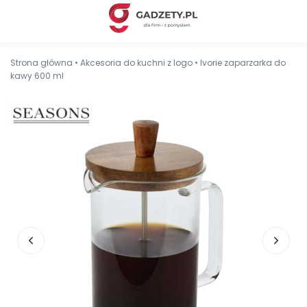
Strona główna
•
Akcesoria do kuchni z logo
•
Ivorie zaparzarka do
kawy 600 ml