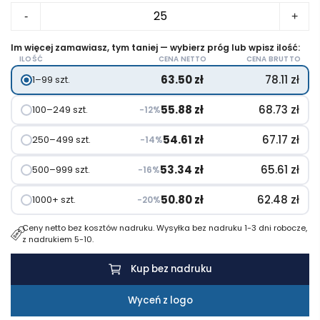
ilość
-
+
Ivorie
zaparzarka
Im więcej zamawiasz, tym taniej — wybierz próg lub wpisz ilość:
ILOŚĆ
CENA NETTO
CENA BRUTTO
do
63.50
zł
78.11
zł
1–99 szt.
kawy
600
55.88
zł
68.73
zł
100–249 szt.
−12%
ml
54.61
zł
67.17
zł
250–499 szt.
−14%
53.34
zł
65.61
zł
500–999 szt.
−16%
50.80
zł
62.48
zł
1000+ szt.
−20%
Ceny netto bez kosztów nadruku. Wysyłka bez nadruku 1-3 dni robocze,
z nadrukiem 5-10.
Kup bez nadruku
Wyceń z logo