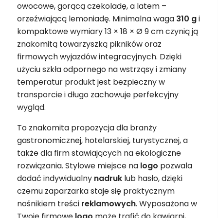
owocowe, gorącą czekoladę, a latem –
orzeźwiającą lemoniadę. Minimalna waga
310 g
i
kompaktowe wymiary 13 × 18 × Ø 9 cm czynią ją
znakomitą towarzyszką pikników oraz
firmowych wyjazdów integracyjnych. Dzięki
użyciu szkła odpornego na wstrząsy i zmiany
temperatur produkt jest bezpieczny w
transporcie i długo zachowuje perfekcyjny
wygląd.
To znakomita propozycja dla branży
gastronomicznej, hotelarskiej, turystycznej, a
także dla firm stawiających na ekologiczne
rozwiązania. Stylowe miejsce na
logo
pozwala
dodać indywidualny
nadruk
lub hasło, dzięki
czemu zaparzarka staje się praktycznym
nośnikiem treści
reklamowych
. Wyposażona w
Twoje firmowe
logo
może trafić do kawiarni,