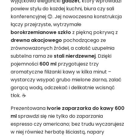
wyjątkowo elegancki
gadżet
, który wprowadzi
powiew stylu do każdej kuchni, biura czy sali
konferencyjnej 😊. Jej nowoczesna konstrukcja
łączy przejrzyste, wytrzymałe
borokrzemianowe szkło
z piękną pokrywą z
drewna akacjowego
pochodzącego ze
zrównoważonych źródeł, a całość uzupełnia
subtelna rama ze
stali nierdzewnej
. Dzięki
pojemności
600 ml
przygotujesz trzy
aromatyczne filiżanki kawy w kilka minut –
wystarczy wsypać grubo mielone ziarna, zalać
gorącą wodą, odczekać i delikatnie wcisnąć
tłok. ☕
Prezentowana
Ivorie zaparzarka do kawy 600
ml
sprawdzi się nie tylko do zaparzania
espresso czy americano; bez trudu wyczarujesz
w niej również herbatę liściastą, napary