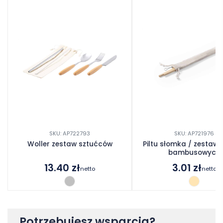
SKU: AP722793
SKU: AP721976
Woller zestaw sztućców
Piltu słomka / zestaw
bambusowych
13.40
zł
3.01
zł
netto
netto
Potrzebujesz wsparcia?