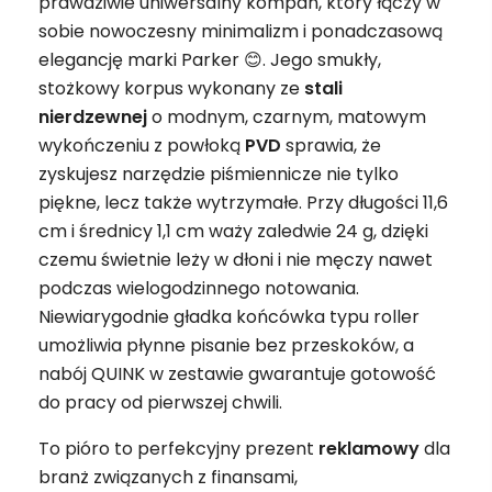
prawdziwie uniwersalny kompan, który łączy w
sobie nowoczesny minimalizm i ponadczasową
elegancję marki Parker 😊. Jego smukły,
stożkowy korpus wykonany ze
stali
nierdzewnej
o modnym, czarnym, matowym
wykończeniu z powłoką
PVD
sprawia, że
zyskujesz narzędzie piśmiennicze nie tylko
piękne, lecz także wytrzymałe. Przy długości 11,6
cm i średnicy 1,1 cm waży zaledwie 24 g, dzięki
czemu świetnie leży w dłoni i nie męczy nawet
podczas wielogodzinnego notowania.
Niewiarygodnie gładka końcówka typu roller
umożliwia płynne pisanie bez przeskoków, a
nabój QUINK w zestawie gwarantuje gotowość
do pracy od pierwszej chwili.
To pióro to perfekcyjny prezent
reklamowy
dla
branż związanych z finansami,