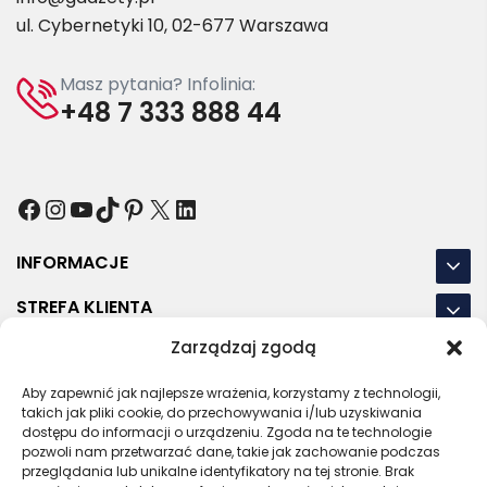
ul. Cybernetyki 10, 02-677 Warszawa
Masz pytania? Infolinia:
+48 7 333 888 44
Facebook
Instagram
YouTube
TikTok
Pinterest
X
LinkedIn
INFORMACJE
STREFA KLIENTA
Zarządzaj zgodą
NASZE LOKALIZACJE
Aby zapewnić jak najlepsze wrażenia, korzystamy z technologii,
OSTATNIE POSTY
takich jak pliki cookie, do przechowywania i/lub uzyskiwania
dostępu do informacji o urządzeniu. Zgoda na te technologie
pozwoli nam przetwarzać dane, takie jak zachowanie podczas
przeglądania lub unikalne identyfikatory na tej stronie. Brak