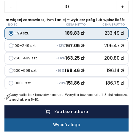
ilość
-
+
IM
achromatyczne
Im więcej zamawiasz, tym taniej — wybierz próg lub wpisz ilość:
ILOŚĆ
CENA NETTO
CENA BRUTTO
pióro
189.83
zł
233.49
zł
1–99 szt.
kulkowe
167.05
zł
205.47
zł
100–249 szt.
−12%
163.25
zł
200.80
zł
250–499 szt.
−14%
159.46
zł
196.14
zł
500–999 szt.
−16%
151.86
zł
186.79
zł
1000+ szt.
−20%
Ceny netto bez kosztów nadruku. Wysyłka bez nadruku 1-3 dni robocze,
z nadrukiem 5-10.
Kup bez nadruku
Wyceń z logo