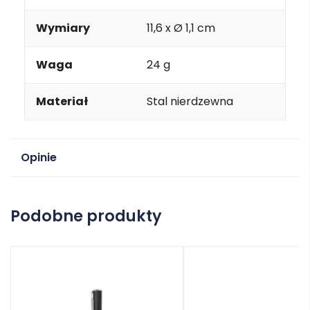
Wymiary
11,6 x Ø 1,1 cm
Waga
24 g
Materiał
Stal nierdzewna
Opinie
Na razie nie ma opinii o produkcie.
Podobne produkty
Dodaj opinię