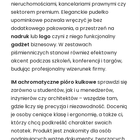
nieruchomościami, kancelariami prawnymi czy
sektorem premium. Eleganckie pudełko
upominkowe pozwala wręczyć je bez
dodatkowego pakowania, a przestrzeń na
nadruk
lub
logo
czyni z niego funkcjonalny
gadżet
biznesowy. W zestawach
piśmienniczych stanowi również efektowny
akcent podczas szkoleń, konferencji i targów,
budując profesjonalny wizerunek firmy.
IM achromatyczne pióro kulkowe
sprawdzi się
zarówno u studentów, jak i u menedżerów,
inżynierów czy architektów – wszędzie tam,
gdzie liczy się precyzja i niezawodność. Docenią
je osoby ceniące klasę i ergonomię, a także ci,
którzy chcą podkreślić charakter swoich
notatek. Produkt jest znakomity dla osób
podpisujących ważne dokumenty, tworzących