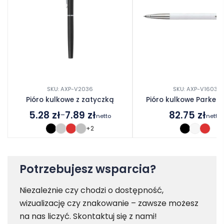
SKU: AXP-V2036
SKU: AXP-V1603
Pióro kulkowe z zatyczką
Pióro kulkowe Parker 
5.28
zł
7.89
zł
82.75
zł
–
netto
netto
Zakres
+2
cen:
od
5.28 zł
do
Potrzebujesz wsparcia?
7.89 zł
Niezależnie czy chodzi o dostępność,
wizualizację czy znakowanie – zawsze możesz
na nas liczyć. Skontaktuj się z nami!