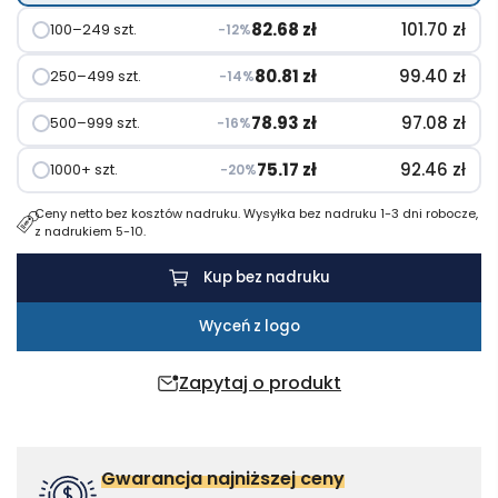
82.68
zł
101.70
zł
100–249 szt.
−12%
80.81
zł
99.40
zł
250–499 szt.
−14%
78.93
zł
97.08
zł
500–999 szt.
−16%
75.17
zł
92.46
zł
1000+ szt.
−20%
Ceny netto bez kosztów nadruku. Wysyłka bez nadruku 1-3 dni robocze,
z nadrukiem 5-10.
Kup bez nadruku
Wyceń z logo
Zapytaj o produkt
Gwarancja najniższej ceny