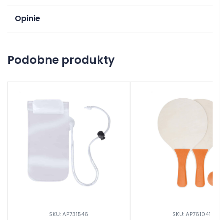
Opinie
Na razie nie ma opinii o produkcie.
Podobne produkty
Dodaj opinię
SKU: AP731546
SKU: AP761041