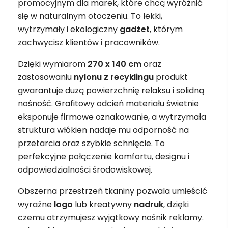
promocyjnym dla marek, które chcą wyróżnić
się w naturalnym otoczeniu. To lekki,
wytrzymały i ekologiczny
gadżet
, którym
zachwycisz klientów i pracowników.
Dzięki wymiarom
270 x 140 cm
oraz
zastosowaniu
nylonu z recyklingu
produkt
gwarantuje dużą powierzchnię relaksu i solidną
nośność. Grafitowy odcień materiału świetnie
eksponuje firmowe oznakowanie, a wytrzymała
struktura włókien nadaje mu odporność na
przetarcia oraz szybkie schnięcie. To
perfekcyjne połączenie komfortu, designu i
odpowiedzialności środowiskowej.
Obszerna przestrzeń tkaniny pozwala umieścić
wyraźne
logo
lub kreatywny
nadruk
, dzięki
czemu otrzymujesz wyjątkowy nośnik reklamy.