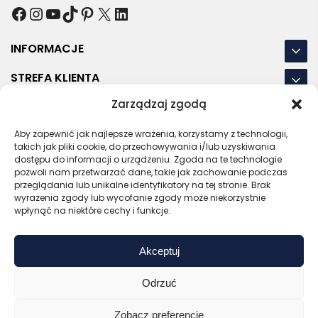
Facebook
Instagram
YouTube
TikTok
Pinterest
X
LinkedIn
INFORMACJE
STREFA KLIENTA
Zarządzaj zgodą
NASZE LOKALIZACJE
Aby zapewnić jak najlepsze wrażenia, korzystamy z technologii,
OSTATNIE POSTY
takich jak pliki cookie, do przechowywania i/lub uzyskiwania
dostępu do informacji o urządzeniu. Zgoda na te technologie
pozwoli nam przetwarzać dane, takie jak zachowanie podczas
przeglądania lub unikalne identyfikatory na tej stronie. Brak
wyrażenia zgody lub wycofanie zgody może niekorzystnie
RODO
REGULAMIN
POLITYKA PRYWATNOŚCI
wpłynąć na niektóre cechy i funkcje.
POLITYKA PLIKÓW COOKIES (EU)
Akceptuj
Bezpieczny sklep
Zaufany sprzedawca
Certyfikat SSL
Sprawdź opinie
Odrzuć
Copyright © 2026 Gadzety.pl
Zobacz preferencje