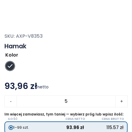
SKU:
AXP-V8353
Hamak
Kolor
93,96 zł
netto
ilość
-
+
Hamak
Im więcej zamawiasz, tym taniej — wybierz próg lub wpisz ilość:
ILOŚĆ
CENA NETTO
CENA BRUTTO
93.96
zł
115.57
zł
1–99 szt.