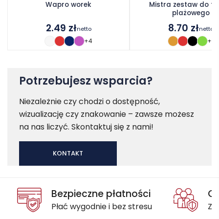
Wapro worek
Mistra zestaw do te
plażowego
2.49
zł
8.70
zł
netto
netto
+4
+1
Potrzebujesz wsparcia?
Niezależnie czy chodzi o dostępność,
wizualizację czy znakowanie – zawsze możesz
na nas liczyć. Skontaktuj się z nami!
KONTAKT
Bezpieczne płatności
Oc
Płać wygodnie i bez stresu
Za