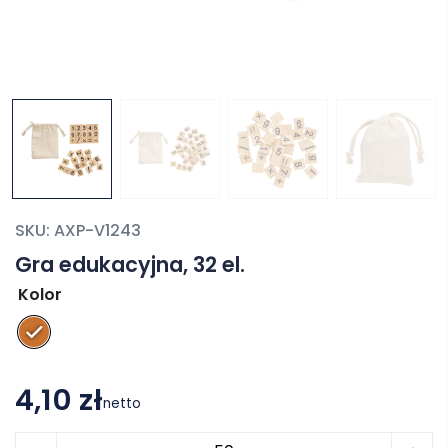
SKU:
AXP-V1243
Gra edukacyjna, 32 el.
Kolor
4,10 zł
netto
ilość