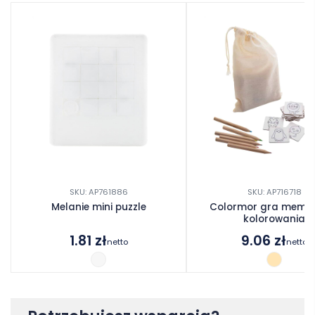
SKU: AP761886
SKU: AP716718
Melanie mini puzzle
Colormor gra memo
kolorowania
1.81
zł
9.06
zł
netto
netto