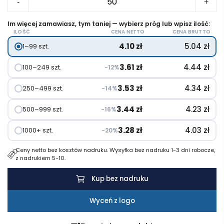
-
+
Gra
edukacyjna,
Im więcej zamawiasz, tym taniej — wybierz próg lub wpisz ilość:
ILOŚĆ
CENA NETTO
CENA BRUTTO
32
4.10
zł
5.04
zł
1–99 szt.
el.
3.61
zł
4.44
zł
100–249 szt.
−12%
3.53
zł
4.34
zł
250–499 szt.
−14%
3.44
zł
4.23
zł
500–999 szt.
−16%
3.28
zł
4.03
zł
1000+ szt.
−20%
Ceny netto bez kosztów nadruku. Wysyłka bez nadruku 1-3 dni robocze,
z nadrukiem 5-10.
Kup bez nadruku
Wyceń z logo