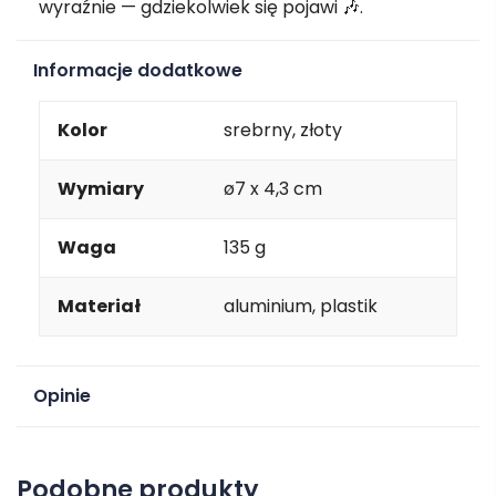
wyraźnie — gdziekolwiek się pojawi 🎶.
Informacje dodatkowe
Kolor
srebrny, złoty
Wymiary
ø7 x 4,3 cm
Waga
135 g
Materiał
aluminium, plastik
Opinie
Na razie nie ma opinii o produkcie.
Podobne produkty