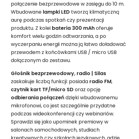
połączenie bezprzewodowe w zasięgu do 10 m.
Wbudowane
lampki LED
tworzą klimatyczną
aurę podczas spotkań czy prezentacji
produktu. Z kolei
bateria 300 mAh
oferuje
komfort wielu godzin odtwarzania, a po
wyczerpaniu energii można ją łatwo doładować
przewodem z końcówkami USB / micro USB
dołączonym do zestawu.
Głośnik bezprzewodowy, radio | Silas
zaskakuje liczbą funkcji: posiada
radio FM
,
czytnik kart TF/micro SD
oraz opcję
odbierania połączeń
dzięki wbudowanemu
mikrofonowi, co jest szczególnie przydatne
podczas wideokonferencji czy webinariów.
Sprawdzi się jako upominek premiowy w
salonach samochodowych, studiach
kreatywnych czy szkołach językowych, gdzie