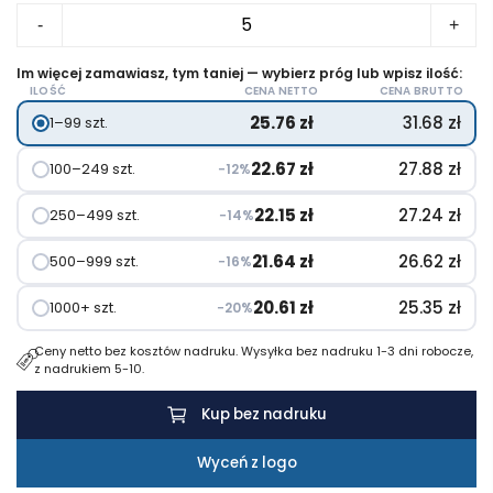
ilość
-
+
Głośnik
bezprzewodowy,
Im więcej zamawiasz, tym taniej — wybierz próg lub wpisz ilość:
ILOŚĆ
CENA NETTO
CENA BRUTTO
radio
25.76
zł
31.68
zł
1–99 szt.
|
Silas
22.67
zł
27.88
zł
100–249 szt.
−12%
22.15
zł
27.24
zł
250–499 szt.
−14%
21.64
zł
26.62
zł
500–999 szt.
−16%
20.61
zł
25.35
zł
1000+ szt.
−20%
Ceny netto bez kosztów nadruku. Wysyłka bez nadruku 1-3 dni robocze,
z nadrukiem 5-10.
Kup bez nadruku
Wyceń z logo