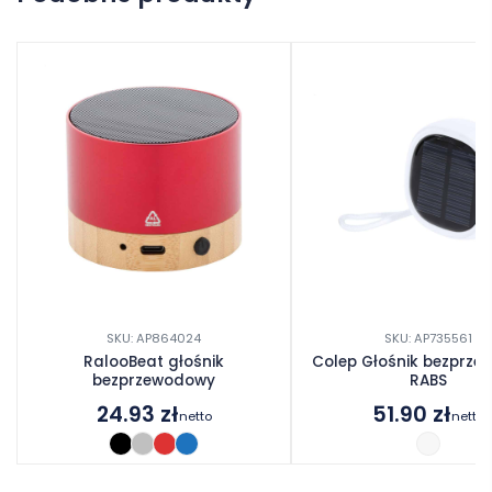
Dodaj opinię
SKU: AP864024
SKU: AP735561
RalooBeat głośnik
Colep Głośnik bezprz
bezprzewodowy
RABS
24.93
zł
51.90
zł
netto
netto