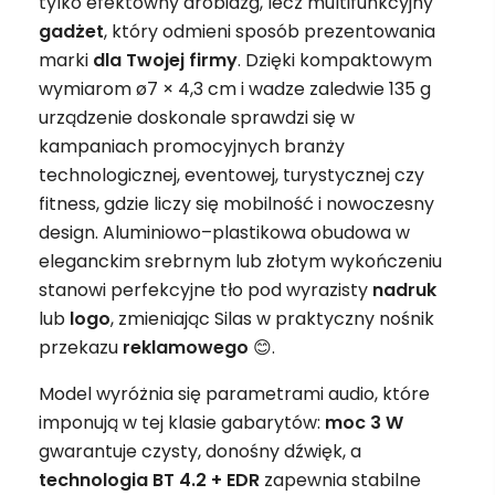
tylko efektowny drobiazg, lecz multifunkcyjny
gadżet
, który odmieni sposób prezentowania
marki
dla Twojej firmy
. Dzięki kompaktowym
wymiarom ø7 × 4,3 cm i wadze zaledwie 135 g
urządzenie doskonale sprawdzi się w
kampaniach promocyjnych branży
technologicznej, eventowej, turystycznej czy
fitness, gdzie liczy się mobilność i nowoczesny
design. Aluminiowo–plastikowa obudowa w
eleganckim srebrnym lub złotym wykończeniu
stanowi perfekcyjne tło pod wyrazisty
nadruk
lub
logo
, zmieniając Silas w praktyczny nośnik
przekazu
reklamowego
😊.
Model wyróżnia się parametrami audio, które
imponują w tej klasie gabarytów:
moc 3 W
gwarantuje czysty, donośny dźwięk, a
technologia BT 4.2 + EDR
zapewnia stabilne