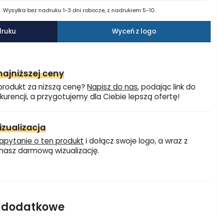
 Wysyłka bez nadruku 1-3 dni robocze, z nadrukiem 5-10.
druku
Wyceń z logo
ajniższej ceny
produkt za niższą cenę?
Napisz do nas
, podając link do
kurencji, a przygotujemy dla Ciebie lepszą ofertę!
zualizacja
apytanie o ten produkt
i dołącz swoje logo, a wraz z
asz darmową wizualizację.
e dodatkowe