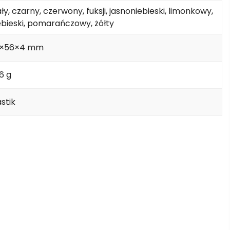
ały, czarny, czerwony, fuksji, jasnoniebieski, limonkowy,
ebieski, pomarańczowy, żółty
7×56×4 mm
.6 g
astik