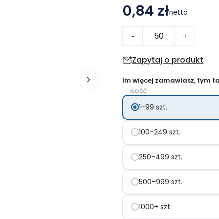
0,84 zł
netto
ilość
-
+
Glasgow
zawieszka
Zapytaj o produkt
na
Im więcej zamawiasz, tym tan
bagaż
ILOŚĆ
1–99 szt.
100–249 szt.
250–499 szt.
500–999 szt.
1000+ szt.