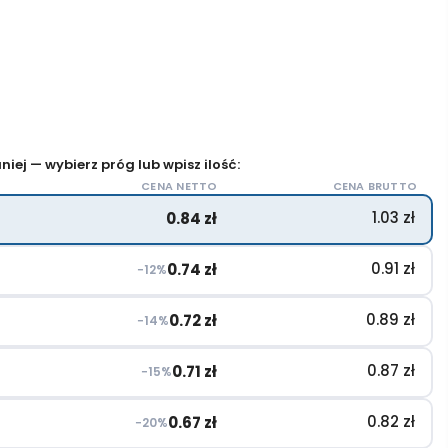
iej — wybierz próg lub wpisz ilość:
CENA NETTO
CENA BRUTTO
1.03
zł
0.84
zł
0.91
zł
0.74
zł
−12%
0.89
zł
0.72
zł
−14%
0.87
zł
0.71
zł
−15%
0.82
zł
0.67
zł
−20%