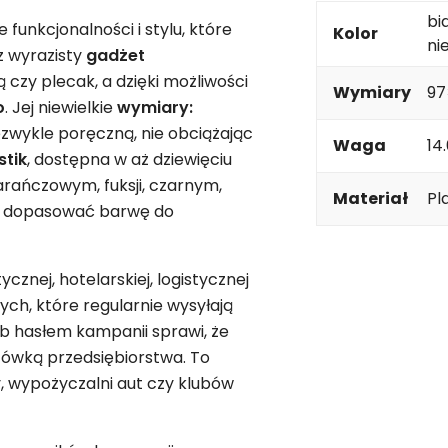
bi
funkcjonalności i stylu, które
Kolor
ni
z wyrazisty
gadżet
czy plecak, a dzięki możliwości
Wymiary
9
o
. Jej niewielkie
wymiary:
ezwykle poręczną, nie obciążając
Waga
14
stik
, dostępna w aż dziewięciu
arańczowym, fuksji, czarnym,
Materiał
Pl
li dopasować barwę do
cznej, hotelarskiej, logistycznej
wych, które regularnie wysyłają
b hasłem kampanii sprawi, że
tówką przedsiębiorstwa. To
, wypożyczalni aut czy klubów