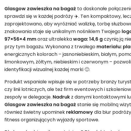
Glasgow zawieszka na bagaż
to doskonałe połączenie 
sprawdzi się w każdej podróży ✈️. Ten kompaktowy, lec
zaprojektowano, aby wyróżniać walizkę, torbę służbową 
znakowania staje się unikalnym nośnikiem Twojego
log
97×56×4 mm
oraz ultralekka
waga: 14,6 g
czynią ją ni
przy tym bagażu. Wykonana z trwałego
materiału: pla
energicznych kolorach – jasnoniebieskim, białym, pom
limonkowym, żółtym, niebieskim i czerwonym – pozwo
identyfikacji wizualnej każdej marki 🙂.
Produkt wspaniale wpisuje się w potrzeby branży turysty
czy linii lotniczych, ale też firm eventowych i szkolenio
zespoły w delegacje.
Nadruk
z danymi kontaktowymi lu
Glasgow zawieszka na bagaż
stanie się mobilną wizy
również świetny upominek
reklamowy
dla biur podróży
fitness organizujących wyjazdy sportowe.