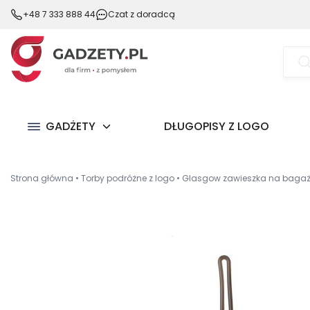
+48 7 333 888 44
Czat z doradcą
Wysz
prod
GADŻETY
DŁUGOPISY Z LOGO
Strona główna
•
Torby podróżne z logo
•
Glasgow zawieszka na baga