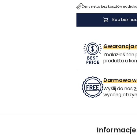
Ceny netto bez kosztów nadruku.
Kup bez na
Gwarancja n
Znalazłeś ten 
produktu u kon
Darmowa wi
Wyślij do nas
z
wyceną otrzym
Informacj