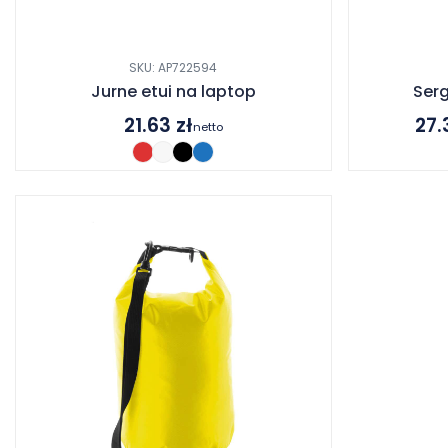
SKU: AP722594
Jurne etui na laptop
Ser
21.63
zł
27
netto
Zakr
cen:
od
27.39
do
31.20