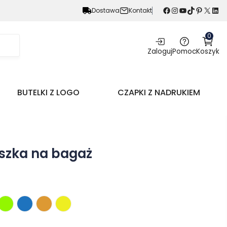
Facebook
Instagram
YouTube
TikTok
Pinterest
X
LinkedIn
Dostawa
Kontakt
0
Zaloguj
Pomoc
Koszyk
BUTELKI Z LOGO
CZAPKI Z NADRUKIEM
szka na bagaż