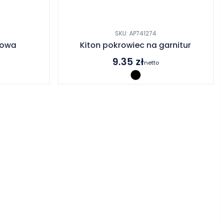
SKU: AP741274
towa
Kiton pokrowiec na garnitur
9.35
zł
netto