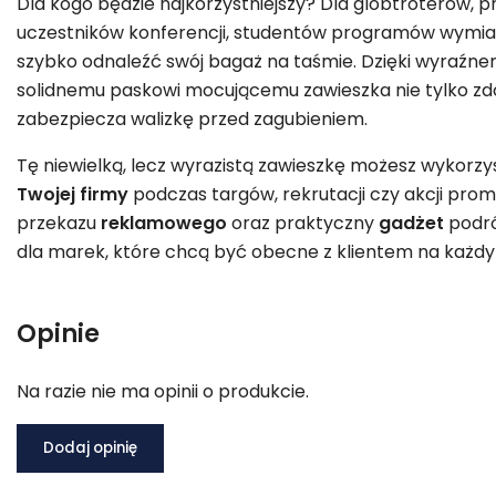
Dla kogo będzie najkorzystniejszy? Dla globtroterów, 
uczestników konferencji, studentów programów wymian
szybko odnaleźć swój bagaż na taśmie. Dzięki wyraźne
solidnemu paskowi mocującemu zawieszka nie tylko zdo
zabezpiecza walizkę przed zagubieniem.
Tę niewielką, lecz wyrazistą zawieszkę możesz wykorz
Twojej firmy
podczas targów, rekrutacji czy akcji pro
przekazu
reklamowego
oraz praktyczny
gadżet
podró
dla marek, które chcą być obecne z klientem na każdy
Opinie
Na razie nie ma opinii o produkcie.
Dodaj opinię