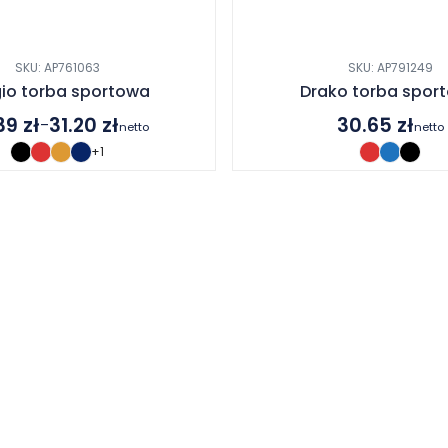
SKU: AP761063
SKU: AP791249
gio torba sportowa
Drako torba spor
.39
zł
31.20
zł
30.65
zł
–
netto
netto
es
+1
 zł
 zł