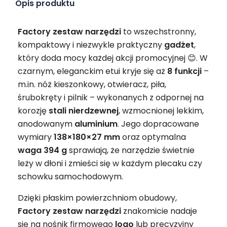
Opis produktu
Factory zestaw narzędzi
to wszechstronny,
kompaktowy i niezwykle praktyczny
gadżet
,
który doda mocy każdej akcji promocyjnej 😊. W
czarnym, eleganckim etui kryje się aż
8 funkcji
–
m.in. nóż kieszonkowy, otwieracz, piła,
śrubokręty i pilnik – wykonanych z odpornej na
korozję
stali nierdzewnej
, wzmocnionej lekkim,
anodowanym
aluminium
. Jego dopracowane
wymiary
138×180×27 mm
oraz optymalna
waga 394 g
sprawiają, że narzędzie świetnie
leży w dłoni i zmieści się w każdym plecaku czy
schowku samochodowym.
Dzięki płaskim powierzchniom obudowy,
Factory zestaw narzędzi
znakomicie nadaje
się na nośnik firmowego
logo
lub precyzyjny