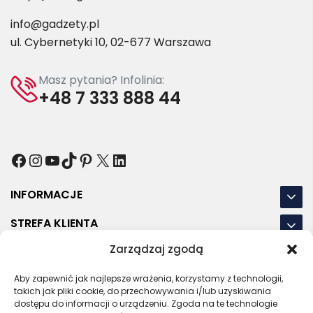
info@gadzety.pl
ul. Cybernetyki 10, 02-677 Warszawa
Masz pytania? Infolinia:
+48 7 333 888 44
Facebook
Instagram
YouTube
TikTok
Pinterest
X
LinkedIn
INFORMACJE
STREFA KLIENTA
Zarządzaj zgodą
NASZE LOKALIZACJE
Aby zapewnić jak najlepsze wrażenia, korzystamy z technologii,
OSTATNIE POSTY
takich jak pliki cookie, do przechowywania i/lub uzyskiwania
dostępu do informacji o urządzeniu. Zgoda na te technologie