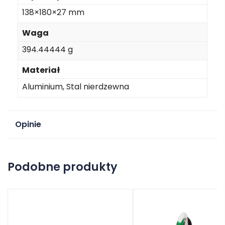
138×180×27 mm
Waga
394.44444 g
Materiał
Aluminium, Stal nierdzewna
Opinie
Na razie nie ma opinii o produkcie.
Podobne produkty
Dodaj opinię