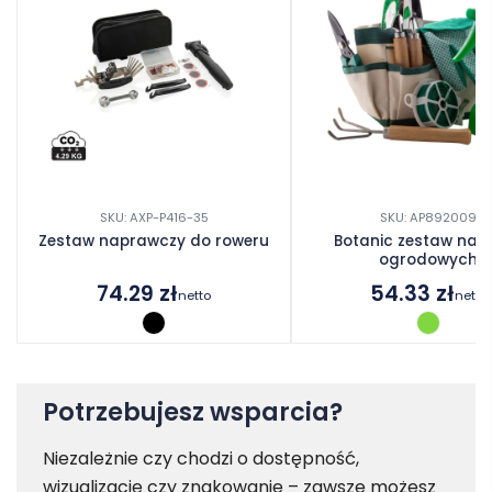
SKU: AXP-P416-35
SKU: AP892009
Zestaw naprawczy do roweru
Botanic zestaw narz
ogrodowych
74.29
zł
54.33
zł
netto
netto
Potrzebujesz wsparcia?
Niezależnie czy chodzi o dostępność,
wizualizację czy znakowanie – zawsze możesz