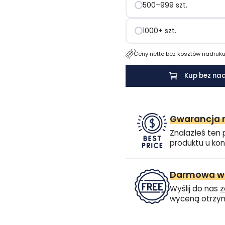
500–999 szt.
1000+ szt.
Ceny netto bez kosztów nadruku.
Kup bez na
Gwarancja n
Znalazłeś ten 
produktu u kon
Darmowa wi
Wyślij do nas
z
wyceną otrzym