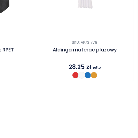
SKU: AP731778
k RPET
Aldinga materac plażowy
28.25
zł
netto