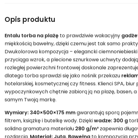
Opis produktu
Entalu torba na plażę
to prawdziwie wakacyjny
gadże
miękkością bawełny, dzięki czemu jest tak samo praktyc
Dwukolorowa kompozycja – elegancki ciemnoniebieski i
przyciąga wzrok, a plecione sznurkowe uchwyty dodaj
rozległej powierzchni frontowej doskonale zaprezentuj
dlatego torba sprawdzi się jako nośnik przekazu
rekla
hotelarskiej, kosmetycznej czy fitness. Klienci SPA, bi
wypoczynkowych chętnie zabiorą ją na plażę, basen, 
samym Twoją markę.
Wymiary: 340×500×175 mm
gwarantują sporą pojemno
filtrem, książkę i butelkę wody. Dzięki
wadze: 300 g
torb
solidna gramatura materiału
280 g/m²
zapewnia długo
rozdarcia.
Materiał: Juta, Bawełna
to kompozycja przy