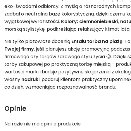
eko-świadomi odbiorcy. Z myślą o różnorodnych kam
zadbał o neutralną bazę kolorystyczną, dzięki czemu k
wyjątkowej wyrazistości.
Kolory: ciemnoniebieski, nat
morską stylistykę, podkreślając relaksujący klimat lata.
Nie tylko plażowicze docenią
Entalu torba na plażę
. T
Twojej firmy
, jeśli planujesz akcję promocyjną podczas
firmowego czy targów zdrowego stylu życia 😉. Dzięki 
torby zakupowej po praktyczną torbę miejską – produk
wartości marki i buduje pozytywne skojarzenia z ekolo
własny
nadruk
i podaruj klientom praktyczny upominek
co dzień, wzmacniając rozpoznawalność brandu.
Opinie
Na razie nie ma opinii o produkcie.