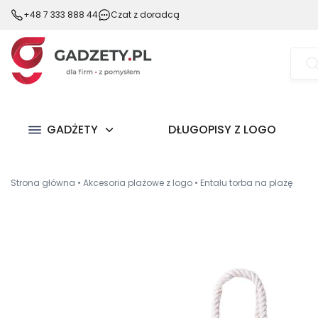
+48 7 333 888 44
Czat z doradcą
Wysz
prod
GADŻETY
DŁUGOPISY Z LOGO
Strona główna
•
Akcesoria plażowe z logo
•
Entalu torba na plażę