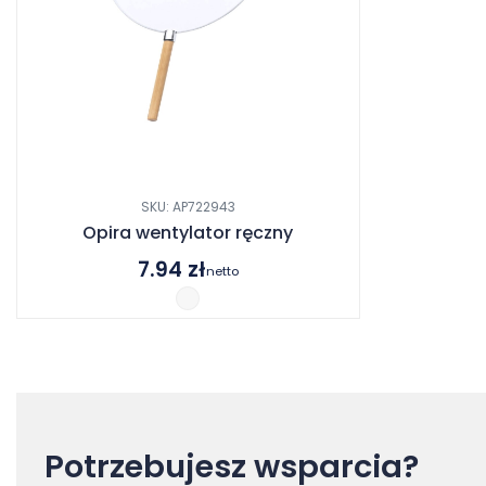
SKU: AP722943
Opira wentylator ręczny
7.94
zł
netto
Potrzebujesz wsparcia?