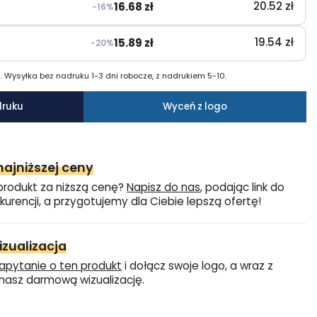
20.52
zł
16.68
zł
−16%
19.54
zł
15.89
zł
−20%
 Wysyłka bez nadruku 1-3 dni robocze, z nadrukiem 5-10.
druku
Wyceń z logo
ajniższej ceny
produkt za niższą cenę?
Napisz do nas
, podając link do
kurencji, a przygotujemy dla Ciebie lepszą ofertę!
zualizacja
apytanie o ten produkt
i dołącz swoje logo, a wraz z
asz darmową wizualizację.