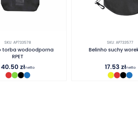
SKU: AP733578
SKU: AP733577
o torba wodoodporna
Belinho suchy wore
RPET
40.50
zł
17.53
zł
netto
netto