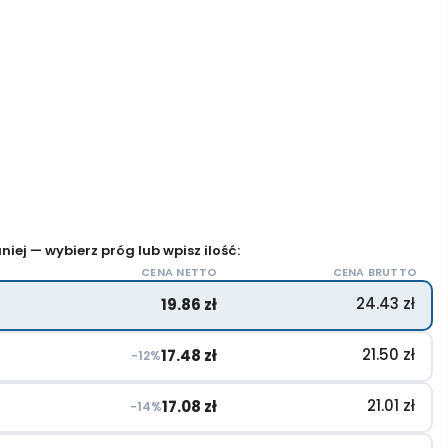
iej — wybierz próg lub wpisz ilość:
CENA NETTO
CENA BRUTTO
24.43
zł
19.86
zł
21.50
zł
17.48
zł
−12%
21.01
zł
17.08
zł
−14%