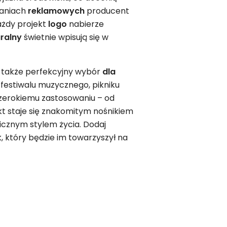
paniach
reklamowych
producent
ażdy projekt
logo
nabierze
uralny
świetnie wpisują się w
o także perfekcyjny wybór
dla
 festiwalu muzycznego, pikniku
szerokiemu zastosowaniu – od
t staje się znakomitym nośnikiem
gicznym stylem życia. Dodaj
, który będzie im towarzyszył na