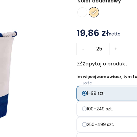
Kolor dodatkowy
19,86 zł
netto
ilość
-
+
Entalu
torba
Zapytaj o produkt
na
Im więcej zamawiasz, tym tan
plażę
ILOŚĆ
1–99 szt.
100–249 szt.
250–499 szt.