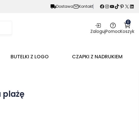
Facebook
Instagram
YouTube
TikTok
Pinterest
X
LinkedIn
Dostawa
Kontakt
0
Zaloguj
Pomoc
Koszyk
BUTELKI Z LOGO
CZAPKI Z NADRUKIEM
a plażę