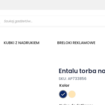
ukiwarka
uktów
KUBKI Z NADRUKIEM
BRELOKI REKLAMOWE
Entalu torba n
SKU:
AP733856
Kolor