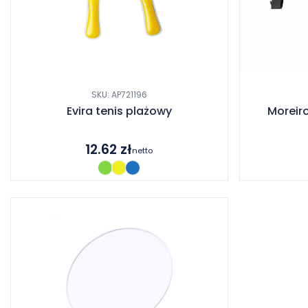
SKU: AP721196
Evira tenis plażowy
Moreir
12.62
zł
netto