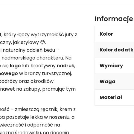
Informacj
Kolor
t
, który łączy wytrzymałość juty z
zny, jak stylowy 😊.
Kolor dodat
 naturalny odcień beżu –
ą nadmorskiego charakteru. Na
e się
logo
lub kreatywny
nadruk
,
Wymiary
mowego
w branży turystycznej,
ur podróży oraz ośrodków
Waga
a nawet na zakupy, promując tym
Materiał
ść – zmieszczą ręcznik, krem z
a pozostaje lekka w noszeniu, a
wieczność i odporność na
jazna środowisku, co docenią