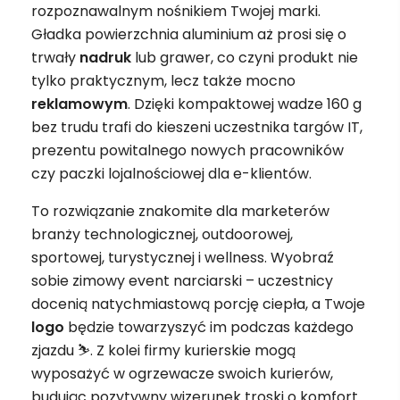
rozpoznawalnym nośnikiem Twojej marki.
Gładka powierzchnia aluminium aż prosi się o
trwały
nadruk
lub grawer, co czyni produkt nie
tylko praktycznym, lecz także mocno
reklamowym
. Dzięki kompaktowej wadze 160 g
bez trudu trafi do kieszeni uczestnika targów IT,
prezentu powitalnego nowych pracowników
czy paczki lojalnościowej dla e-klientów.
To rozwiązanie znakomite dla marketerów
branży technologicznej, outdoorowej,
sportowej, turystycznej i wellness. Wyobraź
sobie zimowy event narciarski – uczestnicy
docenią natychmiastową porcję ciepła, a Twoje
logo
będzie towarzyszyć im podczas każdego
zjazdu ⛷️. Z kolei firmy kurierskie mogą
wyposażyć w ogrzewacze swoich kurierów,
budując pozytywny wizerunek troski o komfort