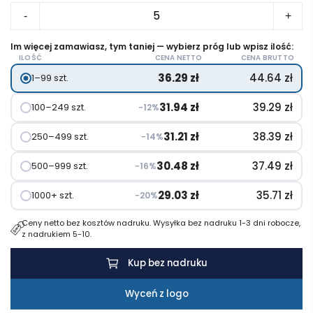
ilość
-
+
Elektryczny
ogrzewacz
Im więcej zamawiasz, tym taniej — wybierz próg lub wpisz ilość:
ILOŚĆ
CENA NETTO
CENA BRUTTO
do
36.29
zł
44.64
zł
1–99 szt.
rąk
MUKAVA
31.94
zł
39.29
zł
100–249 szt.
−12%
31.21
zł
38.39
zł
250–499 szt.
−14%
30.48
zł
37.49
zł
500–999 szt.
−16%
29.03
zł
35.71
zł
1000+ szt.
−20%
Ceny netto bez kosztów nadruku. Wysyłka bez nadruku 1-3 dni robocze,
z nadrukiem 5-10.
Kup bez nadruku
Wyceń z logo