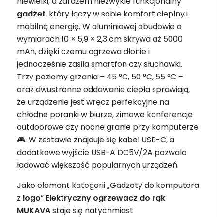
niewielki, a zarazem niezwykle funkcjonalny
gadżet
, który łączy w sobie komfort cieplny i
mobilną energię. W aluminiowej obudowie o
wymiarach 10 × 5,9 × 2,3 cm skrywa aż 5000
mAh, dzięki czemu ogrzewa dłonie i
jednocześnie zasila smartfon czy słuchawki.
Trzy poziomy grzania – 45 °C, 50 °C, 55 °C –
oraz dwustronne oddawanie ciepła sprawiają,
że urządzenie jest wręcz perfekcyjne na
chłodne poranki w biurze, zimowe konferencje
outdoorowe czy nocne granie przy komputerze
🎮. W zestawie znajduje się kabel USB-C, a
dodatkowe wyjście USB-A DC5V/2A pozwala
ładować większość popularnych urządzeń.
Jako element kategorii „Gadżety do komputera
z
logo
”
Elektryczny ogrzewacz do rąk
MUKAVA
staje się natychmiast