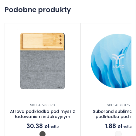
Na razie nie ma opinii o produkcie.
Podobne produkty
Dodaj opinię
SKU: AP733370
SKU: AP718175
Atrova podkładka pod mysz z
Suborond sublimac
ładowaniem indukcyjnym
podkładka pod m
30.38
zł
1.88
zł
netto
netto