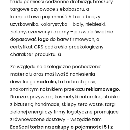
trudu pomieści codzienne drobiazgi, broszury
targowe czy owoce z ekobazaru, a
kompaktowa pojemność 5 l nie obciąży
użytkownika. Kolorystyka – biały, niebieski,
zielony, czerwony i czarny – pozwala świetnie
dopasować
logo
do barw firmowych, a
certyfikat GRS podkreśla proekologiczny
charakter produktu. ♻️
Ze względu na ekologiczne pochodzenie
materiału oraz możliwość naniesienia
dowolnego
nadruk
u, ta torba staje się
znakomitym nośnikiem przekazu
reklamowego
.
Branża spożywcza, kosmetyki naturalne, stoiska
z biżuterią handmade, sklepy zero waste, targi
zielonej energii czy firmy logistyczne promujące
zrównoważone dostawy – wszędzie tam
EcoSeal torba na zakupy o pojemności 5 l z