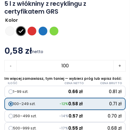
5 l z włókniny z recyklingu z
certyfikatem GRS
Kolor
0,58 zł
netto
ilość
-
+
EcoSeal
torba
Im więcej zamawiasz, tym taniej — wybierz próg lub wpisz ilość:
ILOŚĆ
CENA NETTO
CENA BRUTTO
na
0.66
zł
0.81
zł
1–99 szt.
zakupy
o
0.58
zł
0.71
zł
100–249 szt.
−12%
pojemności
5
0.57
zł
0.70
zł
250–499 szt.
−14%
l
0.55
zł
0.68
zł
500–999 szt.
−17%