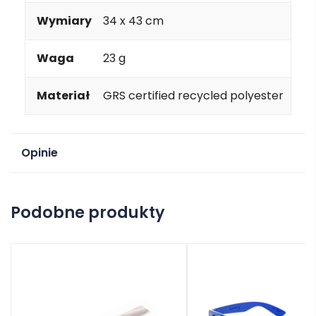
Wymiary
34 x 43 cm
Waga
23 g
Materiał
GRS certified recycled polyester
Opinie
Na razie nie ma opinii o produkcie.
Podobne produkty
Dodaj opinię