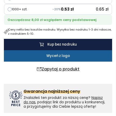
z
włókniny
0.53
zł
0.65
zł
1000+ szt.
−20%
z
Oszczędzasz 8,00 zł względem ceny podstawowej
recyklingu
z
Ceny netto bez kosztów nadruku. Wysyłka bez nadruku 1-3 dni robocze,
z nadrukiem 5-10.
certyfikatem
GRS
Kup bez nadruku
Wyceń z logo
Zapytaj o produkt
Gwarancja najniższej ceny
Znalazłeś ten produkt za niższą cenę?
Napisz
do nas
, podając link do produktu u konkurencji,
a przygotujemy dla Ciebie lepszą ofertę!