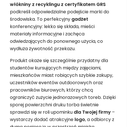
włókniny z recyklingu z certyfikatem GRS
podkreśli odpowiedzialne podejście marki do
środowiska. To perfekcyjny
gadżet
konferencyjny: lekko się składa, mieści
materiały informacyjne i zachęca
odwiedzających do ponownego użycia, co
wydłuża żywotność przekazu.
Produkt okaże się szczególnie przydatny dla
studentów kursujących między zajęciami,
mieszkańców miast robiących szybkie zakupy,
uczestników eventów outdoorowych oraz
pracowników biurowych, którzy chcą
ograniczyć zużycie jednorazowych toreb. Dzięki
sporej powierzchni druku torba świetnie
sprawdzi się w roli upominku
dla Twojej firmy
–
wystarczy dodać atrakcyjne
logo
, a odbiorcy z
dumą poniosą je w przestrzeń miejską.