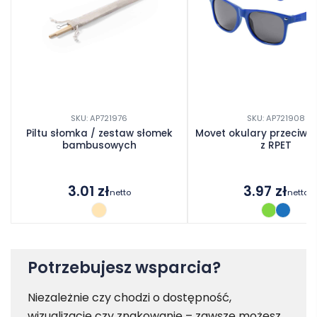
SKU: AP721976
SKU: AP721908
Piltu słomka / zestaw słomek
Movet okulary przeciws
bambusowych
z RPET
3.01
zł
3.97
zł
netto
netto
Potrzebujesz wsparcia?
Niezależnie czy chodzi o dostępność,
wizualizację czy znakowanie – zawsze możesz