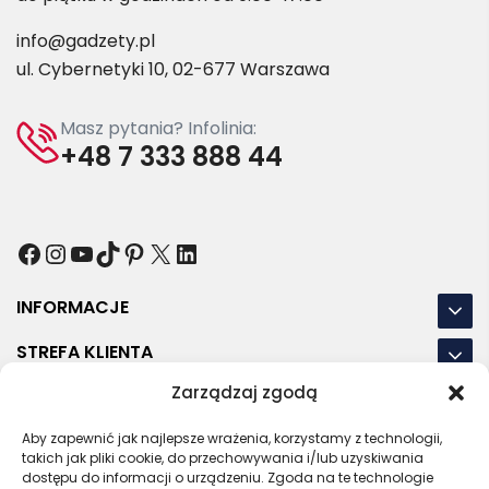
info@gadzety.pl
ul. Cybernetyki 10, 02-677 Warszawa
Masz pytania? Infolinia:
+48 7 333 888 44
Facebook
Instagram
YouTube
TikTok
Pinterest
X
LinkedIn
INFORMACJE
STREFA KLIENTA
Zarządzaj zgodą
NASZE LOKALIZACJE
Aby zapewnić jak najlepsze wrażenia, korzystamy z technologii,
OSTATNIE POSTY
takich jak pliki cookie, do przechowywania i/lub uzyskiwania
dostępu do informacji o urządzeniu. Zgoda na te technologie