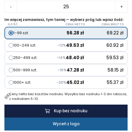
ilość
-
+
Duże
pudełko
Im więcej zamawiasz, tym taniej — wybierz próg lub wpisz ilość:
ILOŚĆ
CENA NETTO
CENA BRUTTO
na
56.28
zł
69.22
zł
1–99 szt.
lunch
Take-
49.53
zł
60.92
zł
100–249 szt.
−12%
a-
break
48.40
zł
59.53
zł
250–499 szt.
−14%
47.28
zł
58.15
zł
500–999 szt.
−16%
45.02
zł
55.37
zł
1000+ szt.
−20%
Ceny netto bez kosztów nadruku. Wysyłka bez nadruku 1-3 dni robocze,
z nadrukiem 5-10.
Kup bez nadruku
Wyceń z logo