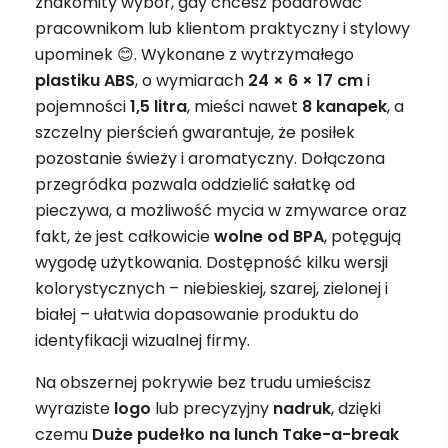
znakomity wybór, gdy chcesz podarować
pracownikom lub klientom praktyczny i stylowy
upominek 😊. Wykonane z wytrzymałego
plastiku ABS
, o wymiarach
24 × 6 × 17 cm
i
pojemności
1,5 litra
, mieści nawet
8 kanapek
, a
szczelny pierścień gwarantuje, że posiłek
pozostanie świeży i aromatyczny. Dołączona
przegródka pozwala oddzielić sałatkę od
pieczywa, a możliwość mycia w zmywarce oraz
fakt, że jest całkowicie
wolne od BPA
, potęgują
wygodę użytkowania. Dostępność kilku wersji
kolorystycznych – niebieskiej, szarej, zielonej i
białej – ułatwia dopasowanie produktu do
identyfikacji wizualnej firmy.
Na obszernej pokrywie bez trudu umieścisz
wyraziste
logo
lub precyzyjny
nadruk
, dzięki
czemu
Duże pudełko na lunch Take-a-break