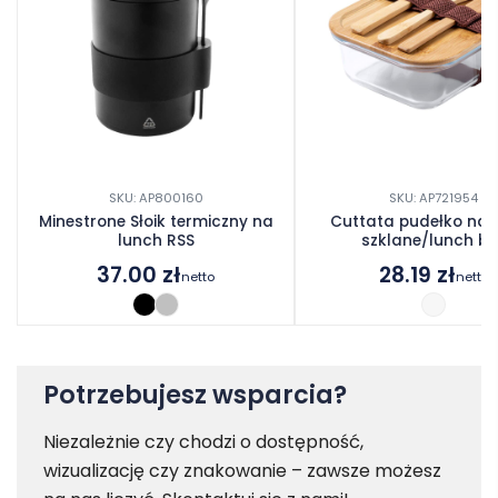
SKU: AP800160
SKU: AP721954
Minestrone Słoik termiczny na
Cuttata pudełko na 
lunch RSS
szklane/lunch bo
37.00
zł
28.19
zł
netto
netto
Potrzebujesz wsparcia?
Niezależnie czy chodzi o dostępność,
wizualizację czy znakowanie – zawsze możesz