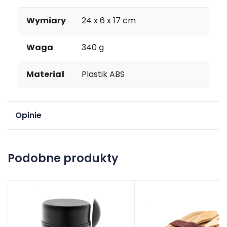
Wymiary
24 x 6 x 17 cm
Waga
340 g
Materiał
Plastik ABS
Opinie
Na razie nie ma opinii o produkcie.
Podobne produkty
Dodaj opinię