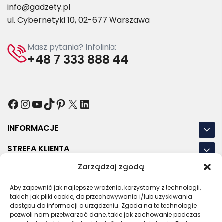
info@gadzety.pl
ul. Cybernetyki 10, 02-677 Warszawa
Masz pytania? Infolinia:
+48 7 333 888 44
Facebook
Instagram
YouTube
TikTok
Pinterest
X
LinkedIn
INFORMACJE
STREFA KLIENTA
Zarządzaj zgodą
NASZE LOKALIZACJE
Aby zapewnić jak najlepsze wrażenia, korzystamy z technologii,
OSTATNIE POSTY
takich jak pliki cookie, do przechowywania i/lub uzyskiwania
dostępu do informacji o urządzeniu. Zgoda na te technologie
pozwoli nam przetwarzać dane, takie jak zachowanie podczas