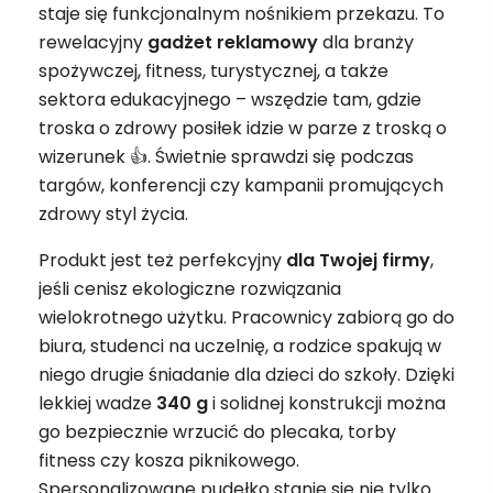
staje się funkcjonalnym nośnikiem przekazu. To
rewelacyjny
gadżet
reklamowy
dla branży
spożywczej, fitness, turystycznej, a także
sektora edukacyjnego – wszędzie tam, gdzie
troska o zdrowy posiłek idzie w parze z troską o
wizerunek 👍. Świetnie sprawdzi się podczas
targów, konferencji czy kampanii promujących
zdrowy styl życia.
Produkt jest też perfekcyjny
dla Twojej firmy
,
jeśli cenisz ekologiczne rozwiązania
wielokrotnego użytku. Pracownicy zabiorą go do
biura, studenci na uczelnię, a rodzice spakują w
niego drugie śniadanie dla dzieci do szkoły. Dzięki
lekkiej wadze
340 g
i solidnej konstrukcji można
go bezpiecznie wrzucić do plecaka, torby
fitness czy kosza piknikowego.
Spersonalizowane pudełko stanie się nie tylko