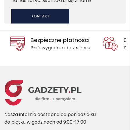
na nas liczyć. Skontaktuj się z nami!
KONTAKT
Bezpieczne płatności
Oc
Płać wygodnie i bez stresu
Za
Nasza infolinia dostępna od poniedziałku
do piątku w godzinach od 9:00-17:00