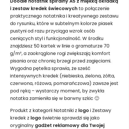
Doodle notatnik spiralny A5 z miękką okładką
i zestaw kredek świecowych
to połączenie
praktycznego notatnika i kreatywnego zestawu
do rysunku, które w subtelnym kolorze piasek
pustyni od razu przyciąga wzrok osób
ceniących styl i funkcjonalność. W środku
znajdziesz 50 kartek w linie o gramaturze 70
g/m², a zaokrąglone rogi zwiększają komfort
pisania oraz chronią brzegi przed zagięciami.
Wygodna pętelka sprawia, że sześć
intensywnych kredek (niebieska, zielona, żółta,
czerwona, różowa, pomarańczowa) zawsze jest
pod ręką – wystarczy moment, by zwykła
notatka zamieniła się w barwny szkic 🙂
Produkt z kategorii Notatniki z
logo
i Zestawy
kredek z
logo
świetnie sprawdzi się jako
oryginalny
gadżet
reklamowy
dla Twojej