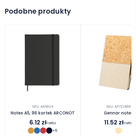
Na razie nie ma opinii o produkcie.
Podobne produkty
Dodaj opinię
SKU: AR1804
SKU: AP721488
Notes A5, 96 kartek ARCONOT
Gennar notes
6.12
zł
11.52
zł
netto
netto
+6