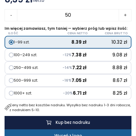
netto
ilość
-
+
Doodle
notatnik
Im więcej zamawiasz, tym taniej — wybierz próg lub wpisz ilość:
ILOŚĆ
CENA NETTO
CENA BRUTTO
spiralny
8.39
zł
10.32
zł
1–99 szt.
A5
z
7.38
zł
9.08
zł
100–249 szt.
−12%
miękką
okładką
7.22
zł
8.88
zł
250–499 szt.
−14%
i
7.05
zł
8.67
zł
500–999 szt.
−16%
zestaw
kredek
6.71
zł
8.25
zł
1000+ szt.
−20%
świecowych
Ceny netto bez kosztów nadruku. Wysyłka bez nadruku 1-3 dni robocze,
z nadrukiem 5-10.
Kup bez nadruku
Wyceń z logo