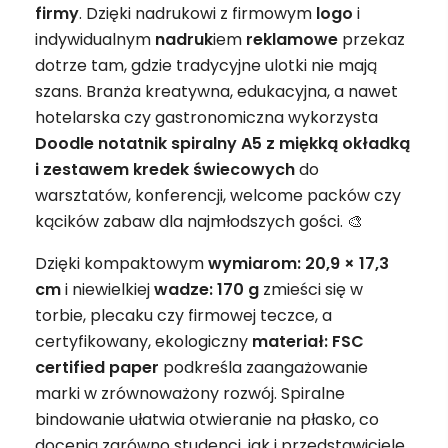
firmy
. Dzięki nadrukowi z firmowym
logo
i
indywidualnym
nadruk
iem
reklamowe
przekaz
dotrze tam, gdzie tradycyjne ulotki nie mają
szans. Branża kreatywna, edukacyjna, a nawet
hotelarska czy gastronomiczna wykorzysta
Doodle notatnik spiralny A5 z miękką okładką
i zestawem kredek świecowych
do
warsztatów, konferencji, welcome packów czy
kącików zabaw dla najmłodszych gości. 🎨
Dzięki kompaktowym
wymiarom: 20,9 × 17,3
cm
i niewielkiej
wadze: 170 g
zmieści się w
torbie, plecaku czy firmowej teczce, a
certyfikowany, ekologiczny
materiał: FSC
certified paper
podkreśla zaangażowanie
marki w zrównoważony rozwój. Spiralne
bindowanie ułatwia otwieranie na płasko, co
docenią zarówno studenci, jak i przedstawiciele