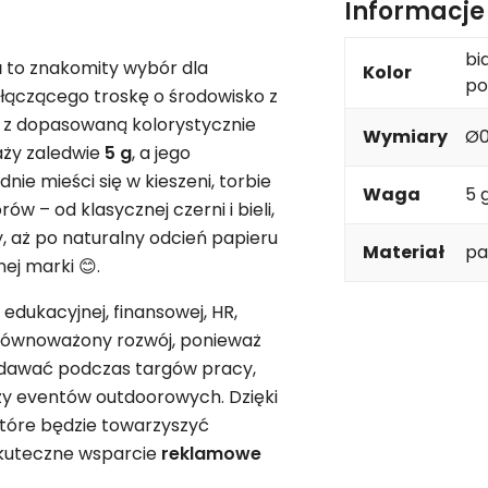
Informacj
bi
a
to znakomity wybór dla
Kolor
po
 łączącego troskę o środowisko z
 z dopasowaną kolorystycznie
Wymiary
Ø0
waży zaledwie
5 g
, a jego
nie mieści się w kieszeni, torbie
Waga
5 
w – od klasycznej czerni i bieli,
y, aż po naturalny odcień papieru
Materiał
pa
ej marki 😊.
edukacyjnej, finansowej, HR,
zrównoważony rozwój, ponieważ
zdawać podczas targów pracy,
 czy eventów outdoorowych. Dzięki
które będzie towarzyszyć
skuteczne wsparcie
reklamowe