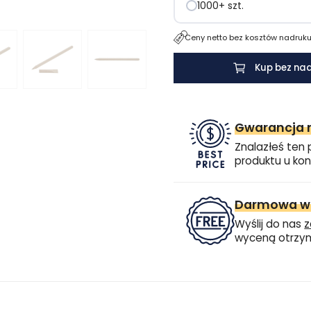
1000+ szt.
Ceny netto bez kosztów nadruku.
Kup bez na
Gwarancja n
Znalazłeś ten 
produktu u kon
Darmowa wi
Wyślij do nas
z
wyceną otrzym