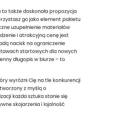
a
to także doskonała propozycja
korzystasz go jako element pakietu
czne uzupełnienie materiałów
zenie i atrakcyjną cenę jest
ładą nacisk na ograniczenie
zestawach startowych dla nowych
enny długopis w biurze – to
ry wyróżni Cię na tle konkurencji
 stworzony z myślą o
acji każda sztuka stanie się
wne skojarzenia i lojalność