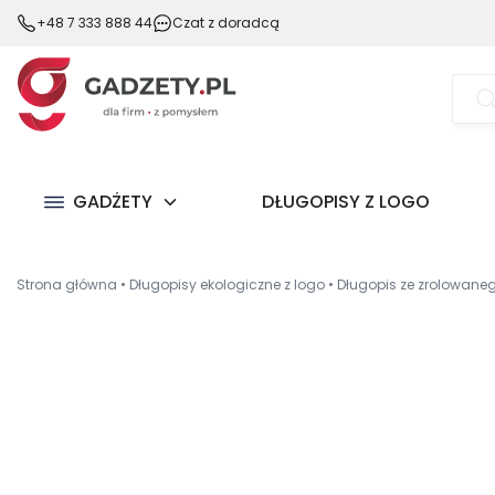
+48 7 333 888 44
Czat z doradcą
Wysz
prod
GADŻETY
DŁUGOPISY Z LOGO
Strona główna
•
Długopisy ekologiczne z logo
•
Długopis ze zrolowaneg