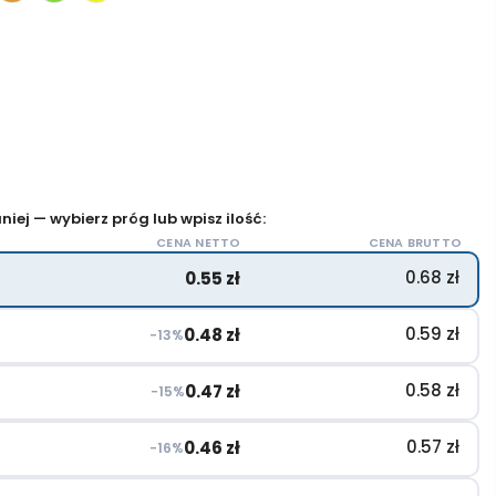
iej — wybierz próg lub wpisz ilość:
CENA NETTO
CENA BRUTTO
0.68
zł
0.55
zł
0.59
zł
0.48
zł
−13%
0.58
zł
0.47
zł
−15%
0.57
zł
0.46
zł
−16%