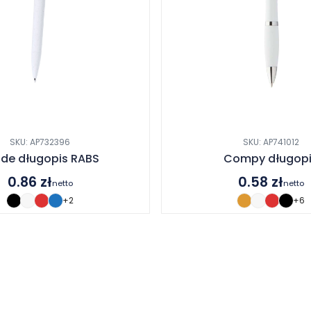
SKU: AP732396
SKU: AP741012
de długopis RABS
Compy długop
0.86
zł
0.58
zł
netto
netto
+2
+6