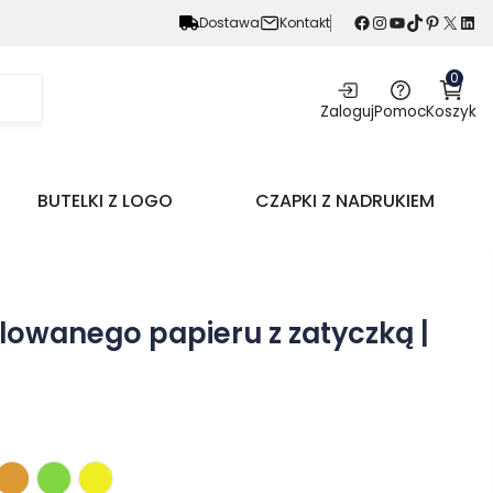
Facebook
Instagram
YouTube
TikTok
Pinterest
X
LinkedIn
Dostawa
Kontakt
0
Zaloguj
Pomoc
Koszyk
BUTELKI Z LOGO
CZAPKI Z NADRUKIEM
olowanego papieru z zatyczką |