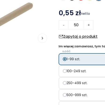
0,55 zł
netto
ilość
-
+
Długopis
ze
Zapytaj o produkt
zrolowanego
Im więcej zamawiasz, tym tan
papieru
ILOŚĆ
z
1–99 szt.
zatyczką
|
100–249 szt.
Debra
250–499 szt.
500–999 szt.