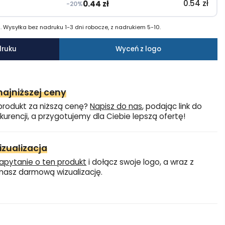
0.54
zł
0.44
zł
−20%
 Wysyłka bez nadruku 1-3 dni robocze, z nadrukiem 5-10.
druku
Wyceń z logo
ajniższej ceny
produkt za niższą cenę?
Napisz do nas
, podając link do
kurencji, a przygotujemy dla Ciebie lepszą ofertę!
zualizacja
apytanie o ten produkt
i dołącz swoje logo, a wraz z
asz darmową wizualizację.