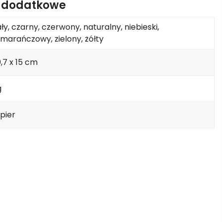
e dodatkowe
ały, czarny, czerwony, naturalny, niebieski,
marańczowy, zielony, żółty
,7 x 15 cm
g
pier