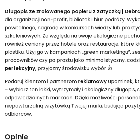
Długopis ze zrolowanego papieru z zatyczką | Debr
dla organizacji non-profit, bibliotek i biur podróży. Wy
powitalnego, nagrodę w konkursach wiedzy lub prakty
szkoleniowych. Ze względu na swoje ekologiczne pochod
również ceniony przez hotele oraz restauracje, które k
plastiku. Użyj go w kampaniach „green marketingu”, 
pracowników czy po prostu jako minimalistyczny, codzi
perfekcyjny
, przyjazny środowisku wybór 👍.
Podaruj klientom i partnerom
reklamowy
upominek, któ
– wybierz ten lekki, wytrzymały i ekologiczny długopis,
odpowiedzialnych markach. Dzięki możliwości personaliz
niepowtarzalną wizytówką Twojej marki, budując pozyty
odbiorców.
Opinie