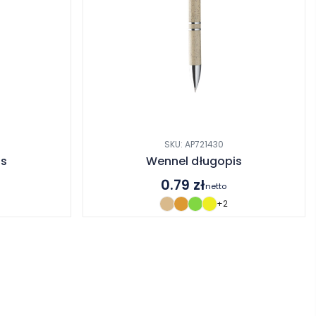
SKU: AP721430
is
Wennel długopis
0.79
zł
netto
+2