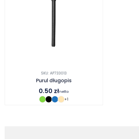
SKU: AP733013
Purul długopis
0.50
zł
netto
+1