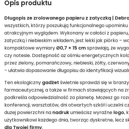
Opis produktu
Długopis ze zrolowanego papieru z zatyczką | Debr
wszystkich, którzy poszukują funkcjonalnego upominku
atrakcyjnym wyglądem. Wykonany w całości z papieru,
zatyczką i niebieskim wkładem, jest lekki jak piórko – 
kompaktowe wymiary
Ø0,7 × 15 cm
sprawiają, że wygod
czy notesie. Dostępność aż ośmiu energetycznych koloró
przez zielony, pomarańczowy, niebieski, żółty, czerwon
– ułatwia dopasowanie długopisu do identyfikacji wizualn
Ten ekologiczny
gadżet
świetnie sprawdzi się w branży 
farmaceutycznej, a także w firmach stawiających na 
podkreśla odpowiedzialność za planetę. Możesz go ro
konferencji, warsztatów, dni otwartych szkół i uczelni
dużej powierzchni na
nadruk
umieścisz wyraźne
logo
, 
użytkownikowi każdego dnia, tworząc dyskretne, lecz 
dla Twojej firmy
.