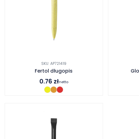
SKU: AP721419
Fertol długopis
Glo
0.76
zł
netto